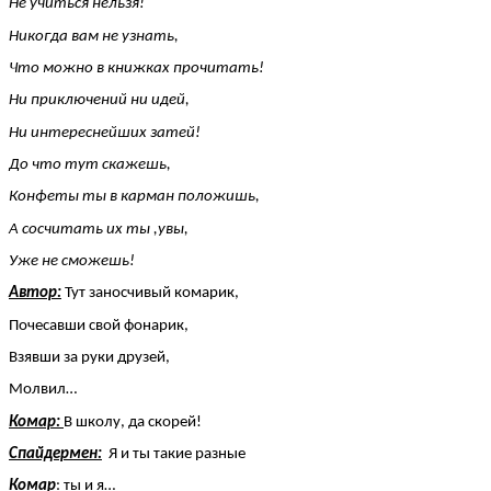
Не учиться нельзя!
Никогда вам не узнать,
Что можно в книжках прочитать!
Ни приключений ни идей,
Ни интереснейших затей!
До что тут скажешь,
Конфеты ты в карман положишь,
А сосчитать их ты ,увы,
Уже не сможешь!
Автор:
Тут заносчивый комарик,
Почесавши свой фонарик,
Взявши за руки друзей,
Молвил…
Комар:
В школу, да скорей!
Спайдермен:
Я и ты такие разные
Комар
:
ты и я…