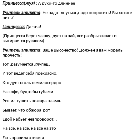
Принцесса(жуя)
: А руки-то длиннее
Учитель этикета
: Не надо тянуться ,надо попросить! Вы хотите
пить?
Принцесса:
Да -а-а!
(Принцесса берет чашку, дует на чай, все разбрызгивает и
вытирается рукавом)
Учитель этикета
: Ваше Высочество! Должен я вам мораль
прочесть!
Тот ,разумеется ,глупец,
И тот ведет себя прекрасно,
Кто дует столь немилосердно
На кофе, будто бы губами
Решил тушить пожара пламя.
Бывает, что обжора рот
Едой набьет невпроворот…
На все, на все, на все на это
Есть правила этикета