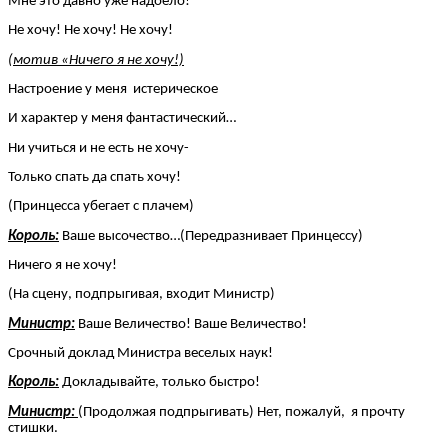
Мне это давно уже надоело!
Не хочу! Не хочу! Не хочу!
(мотив «Ничего я не хочу!)
Настроение у меня истерическое
И характер у меня фантастический…
Ни учиться и не есть не хочу-
Только спать да спать хочу!
(Принцесса убегает с плачем)
Король:
Ваше высочество…(Передразнивает Принцессу)
Ничего я не хочу!
(На сцену, подпрыгивая, входит Министр)
Министр:
Ваше Величество! Ваше Величество!
Срочный доклад Министра веселых наук!
Король:
Докладывайте, только быстро!
Министр:
(Продолжая подпрыгивать) Нет, пожалуй, я прочту
стишки.