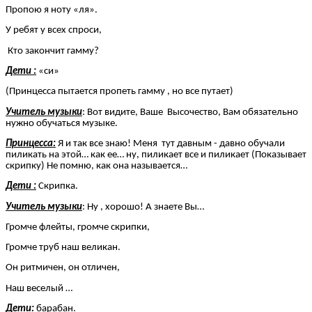
Пропою я ноту «ля».
У ребят у всех спроси,
Кто закончит гамму?
Дети :
«си»
(Принцесса пытается пропеть гамму , но все путает)
Учитель музыки
: Вот видите, Ваше Высочество, Вам обязательно
нужно обучаться музыке.
Принцесса:
Я и так все знаю! Меня тут давным - давно обучали
пиликать на этой… как ее… ну, пиликает все и пиликает (Показывает
скрипку) Не помню, как она называется…
Дети :
Скрипка.
Учитель музыки
: Ну , хорошо! А знаете Вы…
Громче флейты, громче скрипки,
Громче труб наш великан.
Он ритмичен, он отличен,
Наш веселый …
Дети:
барабан.