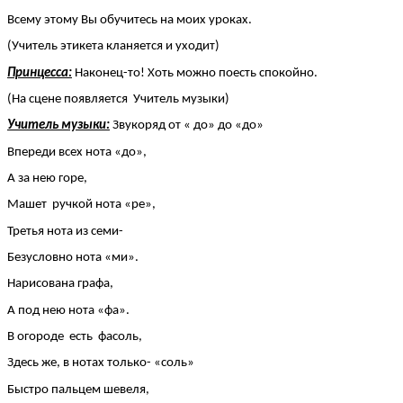
Всему этому Вы обучитесь на моих уроках.
(Учитель этикета кланяется и уходит)
Принцесса:
Наконец-то! Хоть можно поесть спокойно.
(На сцене появляется Учитель музыки)
Учитель музыки:
Звукоряд от « до» до «до»
Впереди всех нота «до»,
А за нею горе,
Машет ручкой нота «ре»,
Третья нота из семи-
Безусловно нота «ми».
Нарисована графа,
А под нею нота «фа».
В огороде есть фасоль,
Здесь же, в нотах только- «соль»
Быстро пальцем шевеля,