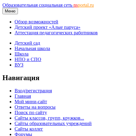
Образовательная социальная сеть
ns
portal.ru
Меню
Обзор возможностей
Детский проект «Алые паруса»
Аттестация педагогических работников
Детский сад
Начальная школа
Школа
НПО и СПО
ВУЗ
Навигация
Вход/регистрация
Главная
Мой мини-сайт
Ответы на вопросы
Поиск по сайту
Сайты классов, групп, кружков...
Сайты образовательных учреждений
Сайты коллег
Форумы