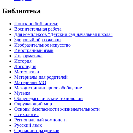
Библиотека
Поиск по библиотеке
Воспитательная работа
Для комплексов "Детский сад-начальная школа"
Здоровый образ жизни
Изобразительное искусство
Иностранный язык
Информатика
История
Логопедия
Математика
Материалы для родителей
Материалы МО
Междисциплинарное обобщение
Музыка
Общепедагогические технологии
Окружающий мир
Основы безопасности жизнедеятельности
Психология
Региональный компонент
Русский язык
Сценарии праздников