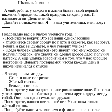
Школьный звонок.
- А ещё, ребята, у каждого в жизни бывает свой первый
школьный праздник. Такой праздник сегодня у вас. И
называется он День знаний.
- Давайте познакомимся. Я - ваша учительница, меня зовут
........
Поздравляю вас с началом учебного года !
- Посмотрите вокруг. Это всё ваши одноклассники.
- Улыбнитесь своему соседу по парте и скажите, как вас зовут.
Ребята, а как вы думаете, о чем говорит улыбка?
- Когда человек улыбается - это значит, что: ему хорошо; он
получил подарок; его хвалят; он сделал доброе дело; получил
пятерку. А еще улыбка говорит нам о том, что у нас хорошее
настроение. Давайте постараемся, чтобы каждый день в
школе начинался с улыбки.
- Я загадаю вам загадку.
Стоят в поле сестрички –
Жёлтый глазок,
Белые реснички.
- Посмотрите у нас на доске целое ромашковое поле. Лепестки
у этих цветов очень близко расположены друг к другу между
собой. Они, как одна семья, все дружат.
- Посмотрите, одного цветка ещё нет. У нас пока только
жёлтый глазок.
- Попробуйте написать свои имя и фамилию на лепестке