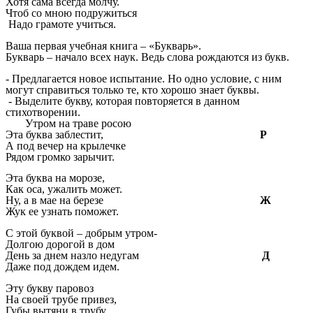
Хотя сама всегда молчу.
Чтоб со мною подружиться
Надо грамоте учиться.
Ваша первая учебная книга – «Букварь».
Букварь – начало всех наук. Ведь слова рождаются из букв.
- Предлагается новое испытание. Но одно условие, с ним
могут справиться только те, кто хорошо знает буквы.
- Выделите букву, которая повторяется в данном
стихотворении.
Утром на траве росою
Эта буква заблестит,
Р
А под вечер на крылечке
Рядом громко зарычит.
Эта буква на морозе,
Как оса, ужалить может.
Ну, а в мае на березе
Ж
Жук ее узнать поможет.
С этой буквой – добрым утром-
Долгою дорогой в дом
День за днем назло недугам
Д
Даже под дождем идем.
Эту букву паровоз
На своей трубе привез,
Губы вытяни в трубу