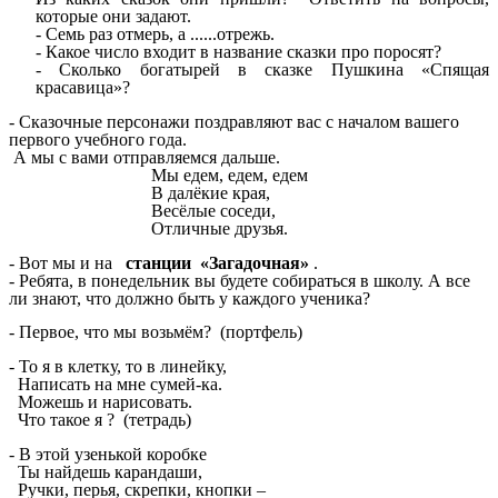
которые они задают.
- Семь раз отмерь, а ......отрежь.
- Какое число входит в название сказки про поросят?
- Сколько богатырей в сказке Пушкина «Спящая
красавица»?
- Сказочные персонажи поздравляют вас с началом вашего
первого учебного года.
А мы с вами отправляемся дальше.
Мы едем, едем, едем
В далёкие края,
Весёлые соседи,
Отличные друзья.
- Вот мы и на
станции
«Загадочная»
.
- Ребята, в понедельник вы будете собираться в школу. А все
ли знают, что должно быть у каждого ученика?
- Первое, что мы возьмём? (портфель)
- То я в клетку, то в линейку,
Написать на мне сумей-ка.
Можешь и нарисовать.
Что такое я ? (тетрадь)
- В этой узенькой коробке
Ты найдешь карандаши,
Ручки, перья, скрепки, кнопки –