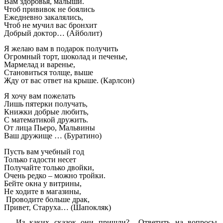
Вам здоровья, малыши.
Чтоб прививок не боялись
Ежедневно закалялись,
Чтоб не мучил вас бронхит
Добрый доктор… (Айболит)
Я желаю вам в подарок получить
Огромный торт, шоколад и печенье,
Мармелад и варенье,
Становиться толще, выше
Жду от вас ответ на крыше. (Карлсон)
Я хочу вам пожелать
Лишь пятерки получать,
Книжки добрые любить,
С математикой дружить.
От лица Пьеро, Мальвины
Ваш дружище … (Буратино)
Пусть вам учебный год
Только гадости несет
Получайте только двойки,
Очень редко – можно тройки.
Бейте окна у витрины,
Не ходите в магазины,
Проводите больше драк,
Привет, Старуха… (Шапокляк)
Из каких сказок они пришли? Ответить на вопросы,