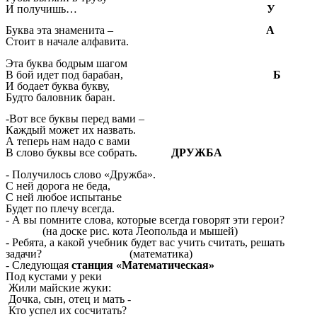
И получишь…
У
Буква эта знаменита –
А
Стоит в начале алфавита.
Эта буква бодрым шагом
В бой идет под барабан,
Б
И бодает буква букву,
Будто баловник баран.
-Вот все буквы перед вами –
Каждый может их назвать.
А теперь нам надо с вами
В слово буквы все собрать.
ДРУЖБА
- Получилось слово «Дружба».
С ней дорога не беда,
С ней любое испытанье
Будет по плечу всегда.
- А вы помните слова, которые всегда говорят эти герои?
(на доске рис. кота Леопольда и мышей)
- Ребята, а какой учебник будет вас учить считать, решать
задачи? (математика)
- Следующая
станция «Математическая»
Под кустами у реки
Жили майские жуки:
Дочка, сын, отец и мать -
Кто успел их сосчитать?