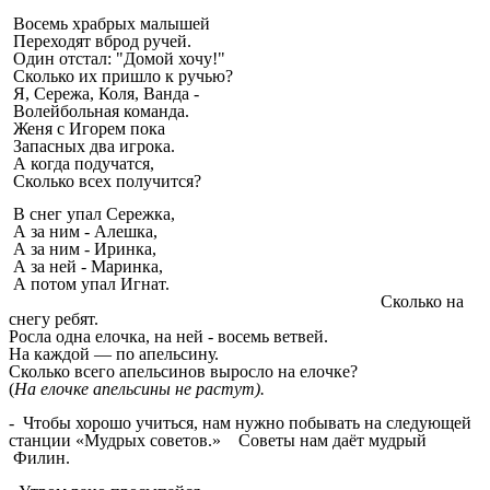
Восемь храбрых малышей
Переходят вброд ручей.
Один отстал: "Домой хочу!"
Сколько их пришло к ручью?
Я, Сережа, Коля, Ванда -
Волейбольная команда.
Женя с Игорем пока
Запасных два игрока.
А когда подучатся,
Сколько всех получится?
В снег упал Сережка,
А за ним - Алешка,
А за ним - Иринка,
А за ней - Маринка,
А потом упал Игнат.
Сколько на
снегу ребят.
Росла одна елочка, на ней - восемь ветвей.
На каждой — по апельсину.
Сколько всего апельсинов выросло на елочке?
(
На елочке апельсины не растут).
- Чтобы хорошо учиться, нам нужно побывать на следующей
станции «Мудрых советов.» Советы нам даёт мудрый
Филин.