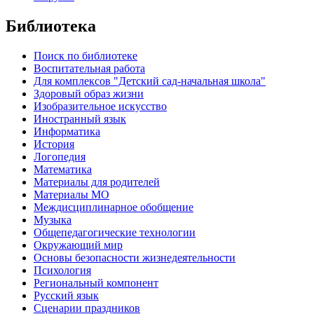
Библиотека
Поиск по библиотеке
Воспитательная работа
Для комплексов "Детский сад-начальная школа"
Здоровый образ жизни
Изобразительное искусство
Иностранный язык
Информатика
История
Логопедия
Математика
Материалы для родителей
Материалы МО
Междисциплинарное обобщение
Музыка
Общепедагогические технологии
Окружающий мир
Основы безопасности жизнедеятельности
Психология
Региональный компонент
Русский язык
Сценарии праздников