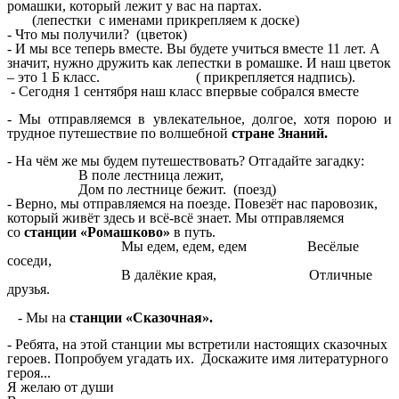
ромашки, который лежит у вас на партах.
(лепестки с именами прикрепляем к доске)
- Что мы получили? (цветок)
- И мы все теперь вместе. Вы будете учиться вместе 11 лет. А
значит, нужно дружить как лепестки в ромашке. И наш цветок
– это 1 Б класс. ( прикрепляется надпись).
- Сегодня 1 сентября наш класс впервые собрался вместе
- Мы отправляемся в увлекательное, долгое, хотя порою и
трудное путешествие по волшебной
стране Знаний.
- На чём же мы будем путешествовать? Отгадайте загадку:
В поле лестница лежит,
Дом по лестнице бежит. (поезд)
- Верно, мы отправляемся на поезде. Повезёт нас паровозик,
который живёт здесь и всё-всё знает. Мы отправляемся
со
станции
«Ромашково»
в путь.
Мы едем, едем, едем Весёлые
соседи,
В далёкие края, Отличные
друзья.
- Мы на
станции «Сказочная».
- Ребята, на этой станции мы встретили настоящих сказочных
героев. Попробуем угадать их. Доскажите имя литературного
героя...
Я желаю от души