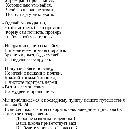
- Утром рано просыпайся,
Хорошенько умывайся,
Чтобы в школе не зевать,
Носом парту не клевать.
- Одевайся аккуратно,
Чтоб смотреть было приятно,
Форму сам почисть, проверь,
Ты большой уже теперь.
- Не дразнись, не зазнавайся,
В школе всем помочь старайся,
Зря не хмурься, будь смелей
И найдёшь себе друзей.
- Приучай себя к порядку,
Не играй с вещами в прятки,
Каждой книжкой дорожи,
В чистоте портфель держи.
- Вот и все мои советы,
Их мудрей и проще нету.
Мы приближаемся к последнему пункту нашего путешествия
- школа № 24.
- Если бы школа могла говорить, она, наверное, прислала бы
вам такое поздравление.
Дорогие мальчики и девочки!
Ваша школа приветствует вас!
Вы будете учиться в 1 классе Б.