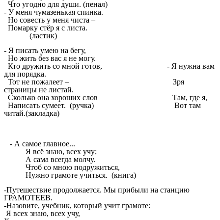
Что угодно для души. (пенал)
- У меня чумазенькая спинка.
Но совесть у меня чиста –
Помарку стёр я с листа.
(ластик)
- Я писать умею на бегу,
Но жить без вас я не могу.
Кто дружить со мной готов, - Я нужна вам
для порядка.
Тот не пожалеет – Зря
страницы не листай.
Сколько она хороших слов Там, где я,
Написать сумеет. (ручка) Вот там
читай.(закладка)
- А самое главное...
Я всё знаю, всех учу;
А сама всегда молчу.
Чтоб со мною подружиться,
Нужно грамоте учиться. (книга)
-Путешествие продолжается. Мы прибыли на станцию
ГРАМОТЕЕВ.
-Назовите, учебник, который учит грамоте:
Я всех знаю, всех учу,