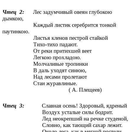
Чтец 2:
Лес задумчивый овеян глубокою
дымкою,
Каждый листик серебрится тонкой
паутинкою.
Листья кленов пестрой стайкой
Тихо-тихо падают.
От реки притихшей веет
Легкою прохладою.
Молчаливые тропинки
В даль уходят синюю,
Над лесами пролетают
Стаи журавлиные.
( А. Плещеев)
Чтец 3:
Славная осень! Здоровый, ядреный
Воздух усталые силы бодрит.
Лед неокрепший на речке студеной,
Словно, как тающий сахар лежит.
Около леса, как в мягкой постели,