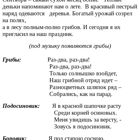
деньки напоминают нам о лете. В красивый пестрый
наряд одеваются деревья. Богатый урожай созрел
на полях,
а в лесу полным-полно грибов. И сегодня я их
пригласил на наш праздник.
(под музыку появляются грибы)
Грибы:
Раз-два, раз-два!
Раз-два, раз-два!
Только солнышко взойдет,
Наш грибной отряд идет –
Разноцветных шляпок ряд –
Собрались, как на парад.
Подосиновик:
Я в красной шапочке расту
Среди корней осиновых.
Меня увидишь за версту, -
Зовусь я подосиновик.
Боровик:
Я под старою сосною,