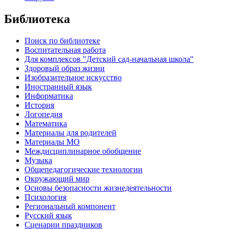
Библиотека
Поиск по библиотеке
Воспитательная работа
Для комплексов "Детский сад-начальная школа"
Здоровый образ жизни
Изобразительное искусство
Иностранный язык
Информатика
История
Логопедия
Математика
Материалы для родителей
Материалы МО
Междисциплинарное обобщение
Музыка
Общепедагогические технологии
Окружающий мир
Основы безопасности жизнедеятельности
Психология
Региональный компонент
Русский язык
Сценарии праздников