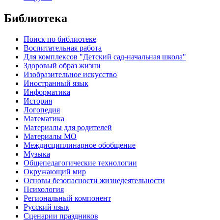
Библиотека
Поиск по библиотеке
Воспитательная работа
Для комплексов "Детский сад-начальная школа"
Здоровый образ жизни
Изобразительное искусство
Иностранный язык
Информатика
История
Логопедия
Математика
Материалы для родителей
Материалы МО
Междисциплинарное обобщение
Музыка
Общепедагогические технологии
Окружающий мир
Основы безопасности жизнедеятельности
Психология
Региональный компонент
Русский язык
Сценарии праздников