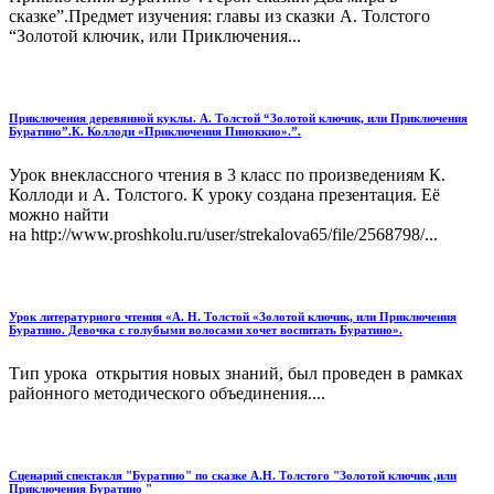
сказке”.Предмет изучения: главы из сказки А. Толстого
“Золотой ключик, или Приключения...
Приключения деревянной куклы. А. Толстой “Золотой ключик, или Приключения
Буратино”.К. Коллоди «Приключения Пиноккио».”.
Урок внеклассного чтения в 3 класс по произведениям К.
Коллоди и А. Толстого. К уроку создана презентация. Её
можно найти
на http://www.proshkolu.ru/user/strekalova65/file/2568798/...
Урок литературного чтения «А. Н. Толстой «Золотой ключик, или Приключения
Буратино. Девочка с голубыми волосами хочет воспитать Буратино».
Тип урока открытия новых знаний, был проведен в рамках
районного методического объединения....
Сценарий спектакля "Буратино" по сказке А.Н. Толстого "Золотой ключик ,или
Приключения Буратино "