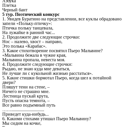
Азбука
Плетка
Черный бант
5 тур. Поэтический конкурс
1. Увидев Буратино на представлении, все куклы обрадовано
запели «Польку-птичку»:
Птичка польку танцевала,
Нa лужайке в ранний час...
2. Продолжите две следующие строчки:
Нос – налево, хвост – направо,
Это полька «Карабас».
3. Какое стихотворение посвятил Пьеро Мальвине?
«Мальвина бежала в чужие края,
Мальвина пропала, невеста моя.
4. Продолжите следующие строчки:
Рыдаю, не знаю куда мне деваться,
Не лучше ли с кукольной жизнью расстаться».
5. Какие стишки бормотал Пьеро, когда шел к потайной
двери?
Пляшут тени на стене, –
Ничего не страшно мне.
Лестница пускай крута,
Пусть опасна темнота, –
Все равно подъемный путь
…….............................
Приведет куда-нибудь...
6. Какими стихами утишал Пьеро Мальвину?
Мы сидим на кочке,