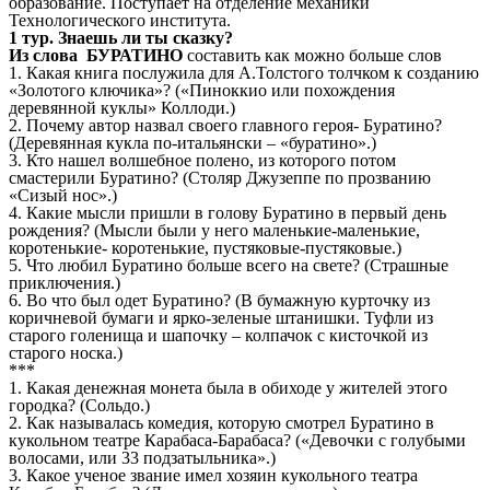
образование. Поступает на отделение механики
Технологического института.
1 тур. Знаешь ли ты сказку?
Из слова БУРАТИНО
составить как можно больше слов
1. Какая книга послужила для А.Толстого толчком к созданию
«Золотого ключика»? («Пиноккио или похождения
деревянной куклы» Коллоди.)
2. Почему автор назвал своего главного героя- Буратино?
(Деревянная кукла по-итальянски – «буратино».)
3. Кто нашел волшебное полено, из которого потом
смастерили Буратино? (Столяр Джузеппе по прозванию
«Сизый нос».)
4. Какие мысли пришли в голову Буратино в первый день
рождения? (Мысли были у него маленькие-маленькие,
коротенькие- коротенькие, пустяковые-пустяковые.)
5. Что любил Буратино больше всего на свете? (Страшные
приключения.)
6. Во что был одет Буратино? (В бумажную курточку из
коричневой бумаги и ярко-зеленые штанишки. Туфли из
старого голенища и шапочку – колпачок с кисточкой из
старого носка.)
***
1. Какая денежная монета была в обиходе у жителей этого
городка? (Сольдо.)
2. Как называлась комедия, которую смотрел Буратино в
кукольном театре Карабаса-Барабаса? («Девочки с голубыми
волосами, или 33 подзатыльника».)
3. Какое ученое звание имел хозяин кукольного театра