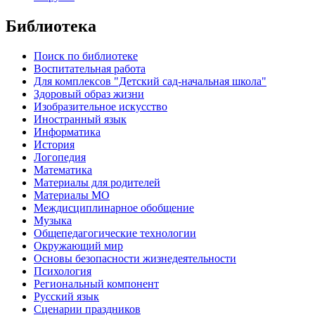
Библиотека
Поиск по библиотеке
Воспитательная работа
Для комплексов "Детский сад-начальная школа"
Здоровый образ жизни
Изобразительное искусство
Иностранный язык
Информатика
История
Логопедия
Математика
Материалы для родителей
Материалы МО
Междисциплинарное обобщение
Музыка
Общепедагогические технологии
Окружающий мир
Основы безопасности жизнедеятельности
Психология
Региональный компонент
Русский язык
Сценарии праздников