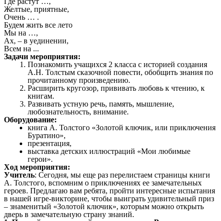
Где paстут …,
Желтые, приятные,
Очень … .
Будем жить все лето
Мы на …,
Ах, – в уединении,
Всем на ...
Задачи мероприятия:
Познакомить учащихся 2 класса с историей создания
А.Н. Толстым сказочной повести, обобщить знания по
прочитанному произведению.
Расширить кругозор, прививать любовь к чтению, к
книгам.
Развивать устную речь, память, мышление,
любознательность, внимание.
Оборудование:
книга А. Толстого «Золотой ключик, или приключения
Буратино»,
презентация,
выставка детских иллюстраций «Мои любимые
герои».
Ход мероприятия:
Учитель
: Сегодня, мы еще раз перелистаем страницы книги
А. Толстого, вспомним о приключениях ее замечательных
героев. Предлагаю вам ребята, пройти интересные испытания
в нашей игре-викторине, чтобы выиграть удивительный приз
– знаменитый «Золотой ключик», которым можно открыть
дверь в замечательную страну знаний.