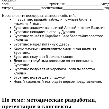
Озорной__________________,
злой____________________,грустный__________________,мудр
хитрая______________,воспитанная_____________________,г
Восстановите последовательность событий:
Буратино продаёт азбуку и покупает билет в
кукольный театр
Буратино знакомится с лисой Алисой и котом Базилио
Буратино попадает в страну Дураков
Буратино узнаёт у Карабаса Барабаса тайну золотого
ключика
Буратино нашёл потайную дверь
Карло мастерит деревянную куклу и называет её
Буратино.
Буратино получает 5 золотых монет
Девочка с голубыми волосами хочет воспитать
Буратино
Буратино получает от черепахи Тортилы золотой
ключик
Буратино возвращается домой
Новый кукольный театр даёт первое представление.
По теме: методические разработки,
презентации и конспекты