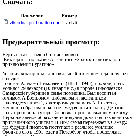
Скачать:
Вложение
Размер
41.5 КБ
viktorina_po_buratino.doc
Предварительный просмотр:
Вертынская Татьяна Станиславовна
Викторина по сказке А.Толстого «Золотой ключик или
приключения Буратино»
Условия викторины: за правильный ответ команда получает –
сольдо».
Толстой Алексей Николаевич (1883 - 1945), прозаик, поэт.
Родился 29 декабря (10 января н.с.) в городе Николаевске
Самарской губернии в семье помещика. Был воспитан
отчимом А.Бостромом, либералом и наследником
"шестидесятников", к которому ушла мать А.Толстого,
женщина образованная и не чуждая писательству. Детские
годы прошли на хуторе Сосновка, принадлежавшем отчиму.
Первоначальное образование получил дома под руководством
приглашенного учителя. В 1897 семья переезжает в Самару,
где будущий писатель поступает в реальное училище.
Окончив его в
1901
, едет в Петербург, чтобы продолжать