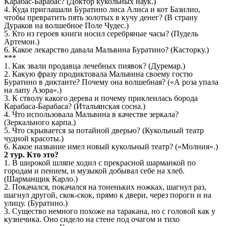
Карабас-Барабас? (Доктор кукольных наук.)
4. Куда приглашали Буратино лиса Алиса и кот Базилио,
чтобы превратить пять золотых в кучу денег? (В страну
Дураков на волшебное Поле Чудес.)
5. Кто из героев книги носил серебряные часы? (Пудель
Артемон.)
6. Какое лекарство давала Мальвина Буратино? (Касторку.)
***
1. Как звали продавца лечебных пиявок? (Дуремар.)
2. Какую фразу продиктовала Мальвина своему гостю
Буратино в диктанте? Почему она волшебная? («А роза упала
на лапу Азора».)
3. К стволу какого дерева и почему приклеилась борода
Карабаса-Барабаса? (Итальянская сосна.)
4. Что использовала Мальвина в качестве зеркала?
(Зеркального карпа.)
5. Что скрывается за потайной дверью? (Кукольный театр
чудной красоты.)
6. Какое название имел новый кукольный театр? («Молния».)
2 тур. Кто это?
1. В широкой шляпе ходил с прекрасной шарманкой по
городам и пением, и музыкой добывал себе на хлеб.
(Шарманщик Карло.)
2. Покачался, покачался на тоненьких ножках, шагнул раз,
шагнул другой, скок-скок, прямо к двери, через пороги и на
улицу. (Буратино.)
3. Существо немного похоже на таракана, но с головой как у
кузнечика. Оно сидело на стене под очагом и тихо