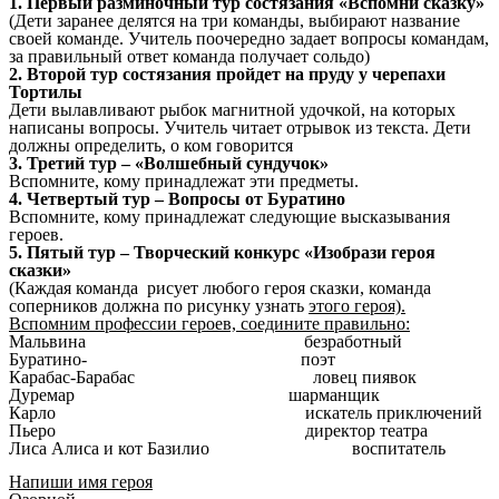
1. Первый разминочный тур состязания «Вспомни сказку»
(Дети заранее делятся на три команды, выбирают название
своей команде. Учитель поочередно задает вопросы командам,
за правильный ответ команда получает сольдо)
2. Второй тур состязания пройдет на пруду у черепахи
Тортилы
Дети вылавливают рыбок магнитной удочкой, на которых
написаны вопросы. Учитель читает отрывок из текста. Дети
должны определить, о ком говорится
3. Третий тур – «Волшебный сундучок»
Вспомните, кому принадлежат эти предметы.
4. Четвертый тур – Вопросы от Буратино
Вспомните, кому принадлежат следующие высказывания
героев.
5. Пятый тур – Творческий конкурс «Изобрази героя
сказки»
(Каждая команда рисует любого героя сказки, команда
соперников должна по рисунку узнать
этого героя).
Вспомним профессии героев, соедините правильно:
Мальвина безработный
Буратино- поэт
Карабас-Барабас ловец пиявок
Дуремар шарманщик
Карло искатель приключений
Пьеро директор театра
Лиса Алиса и кот Базилио воспитатель
Напиши имя героя