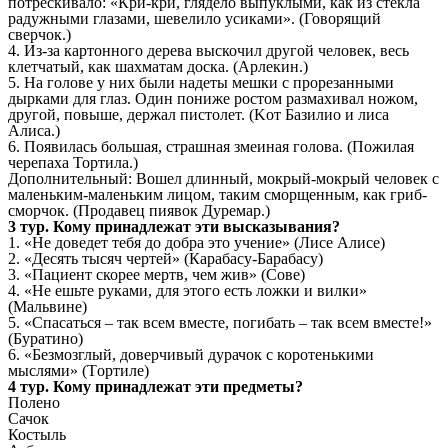
потрескивало: «Кри-кри, глядело выпуклыми, как из стекла
радужными глазами, шевелило усиками». (Говорящий
сверчок.)
4. Из-за картонного дерева выскочил другой человек, весь
клетчатый, как шахматам доска. (Арлекин.)
5. На голове у них были надеты мешки с прорезанными
дырками для глаз. Один пониже ростом размахивал ножом,
другой, повыше, держал пистолет. (Koт Базилио и лиса
Алиса.)
6. Появилась большая, страшная змеиная голова. (Пожилая
черепаха Тортила.)
Дополнительный: Вошел длинный, мокрый-мокрый человек с
маленьким-маленьким лицом, таким сморщенным, как гриб-
сморчок. (Продавец пиявок Дуремар.)
3 тур. Кому принадлежат эти высказывания?
1. «Не доведет тебя до добра это учение» (Лисе Алисе)
2. «Десять тысяч чертей» (Карабасу-Барабасу)
3. «Пациент скорее мертв, чем жив» (Сове)
4. «Не ешьте руками, для этого есть ложки и вилки»
(Мальвине)
5. «Спасаться – так всем вместе, погибать – так всем вместе!»
(Буратино)
6. «Безмозглый, доверчивый дурачок с коротенькими
мыслями» (Тopтиле)
4 тур. Кому принадлежат эти предметы?
Полено
Сачок
Костыль