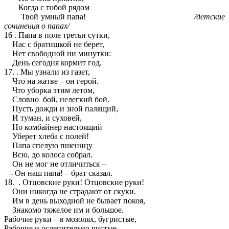
Когда с тобой рядом
Твой умный папа!
/детские
сочинения о папах/
16 . Папа в поле третьи сутки,
Нас с братишкой не берет,
Нет свободной ни минутки:
День сегодня кормит год.
17. . Мы узнали из газет,
Что на жатве – он герой.
Что уборка этим летом,
Словно бой, нелегкий бой.
Пусть дожди и зной палящий,
И туман, и суховей,
Но комбайнер настоящий
Уберет хлеба с полей!
Папа спелую пшеницу
Всю, до колоса собрал.
Он не мог не отличиться –
- Он наш папа! – брат сказал.
18. . Отцовские руки! Отцовские руки!
Они никогда не страдают от скуки.
Им в день выходной не бывает покоя,
Знакомо тяжелое им и большое.
Рабочие руки – в мозолях, бугристые,
Рабочие и ослепительно чистые.