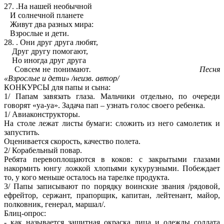
27. .На нашей необычной
И солнечной планете
Живут два разных мира:
Взрослые и дети.
28. . Они друг друга любят,
Друг другу помогают,
Но иногда друг друга
Совсем не понимают
. Песня
«Взрослые и дети» /неизв. автор/
КОНКУРСЫ для папы и сына:
1/ Папам завязать глаза. Мальчики отдельно, по очереди
говорят «уа-уа». Задача пап – узнать голос своего ребенка.
1/ Авиаконструкторы.
На столе лежат листы бумаги: сложить из него самолетик и
запустить.
Оценивается скорость, качество полета.
2/ Корабельный повар.
Ребята перевоплощаются в коков: с закрытыми глазами
накормить юнгу ложкой хлопьями кукурузными. Побеждает
то, у кого меньше осталось на тарелке продукта.
3/ Папы записывают по порядку воинские звания /рядовой,
ефрейтор, сержант, прапорщик, капитан, лейтенант, майор,
полковник, генерал, маршал/.
Блиц-опрос:
- как называется защитная окраска лица и одежды солдата