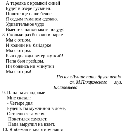
А тарелка с кромкой синей
Будет в озере гусыней.
Полотенце наше белое
Я седым туманом сделаю.
Удивительное чудо
Вместе с папой мыть посуду!
8. Сколько раз бывали в парке
Мы с отцом.
И ходили на байдарке
Мы с отцом.
Был однажды ветер жуткий!
Папа был гребцом.
Ни боялись ни минутки –
Мы с отцом!
Песня «Лучше папы друга нет!»
сл. М.Пляцковского муз.
Б.Савельева
9. Папа на аэродроме
Мне сказал:
- Четыре дня
Будешь ты мужчиной в доме,
Остаешься за меня.
Покатился самолет,
Папа вырулил на взлет.
10. Я вбежал в квартиру нашу,