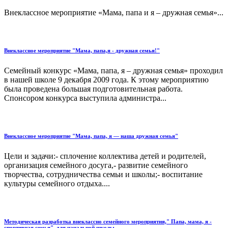
Внеклассное мероприятие «Мама, папа и я – дружная семья»...
Внеклассное мероприятие "Мама, папа,я - дружная семья!"
Семейный конкурс «Мама, папа, я – дружная семья» проходил
в нашей школе 9 декабря 2009 года. К этому мероприятию
была проведена большая подготовительная работа.
Спонсором конкурса выступила администра...
Внеклассное мероприятие "Мама, папа, я — наша дружная семья"
Цели и задачи:- сплочение коллектива детей и родителей,
организация семейного досуга,- развитие семейного
творчества, сотрудничества семьи и школы;- воспитание
культуры семейного отдыха....
Методическая разработка внеклассно семейного мероприятия," Папа, мама, я -
спортивная семья", для начальной школы