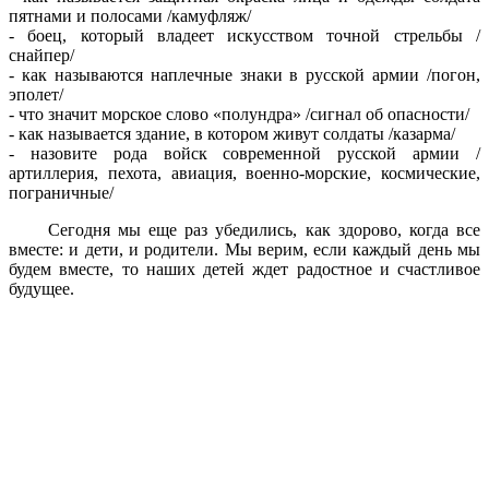
пятнами и полосами /камуфляж/
- боец, который владеет искусством точной стрельбы /
снайпер/
- как называются наплечные знаки в русской армии /погон,
эполет/
- что значит морское слово «полундра» /сигнал об опасности/
- как называется здание, в котором живут солдаты /казарма/
- назовите рода войск современной русской армии /
артиллерия, пехота, авиация, военно-морские, космические,
пограничные/
Сегодня мы еще раз убедились, как здорово, когда все
вместе: и дети, и родители. Мы верим, если каждый день мы
будем вместе, то наших детей ждет радостное и счастливое
будущее.