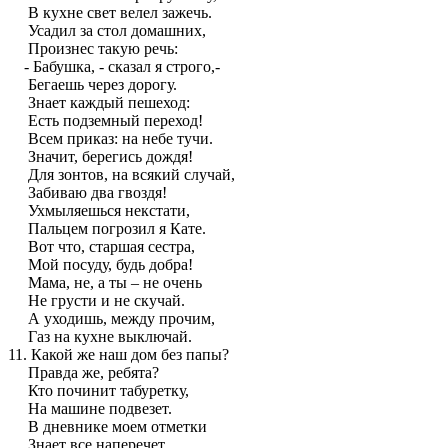
В кухне свет велел зажечь.
Усадил за стол домашних,
Произнес такую речь:
- Бабушка, - сказал я строго,-
Бегаешь через дорогу.
Знает каждый пешеход:
Есть подземный переход!
Всем приказ: на небе тучи.
Значит, берегись дождя!
Для зонтов, на всякий случай,
Забиваю два гвоздя!
Ухмыляешься некстати,
Пальцем погрозил я Кате.
Вот что, старшая сестра,
Мой посуду, будь добра!
Мама, не, а ты – не очень
Не грусти и не скучай.
А уходишь, между прочим,
Газ на кухне выключай.
11. Какой же наш дом без папы?
Правда же, ребята?
Кто починит табуретку,
На машине подвезет.
В дневнике моем отметки
Знает все наперечет.