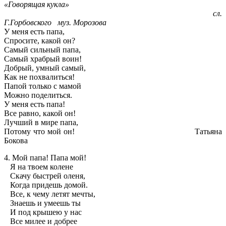
«Говорящая кукла»
сл.
Г.Горбовского муз. Морозова
У меня есть папа,
Спросите, какой он?
Самый сильный папа,
Самый храбрый воин!
Добрый, умный самый,
Как не похвалиться!
Папой только с мамой
Можно поделиться.
У меня есть папа!
Все равно, какой он!
Лучший в мире папа,
Потому что мой он! Татьяна
Бокова
4. Мой папа! Папа мой!
Я на твоем колене
Скачу быстрей оленя,
Когда придешь домой.
Все, к чему летят мечты,
Знаешь и умеешь ты
И под крышею у нас
Все милее и добрее