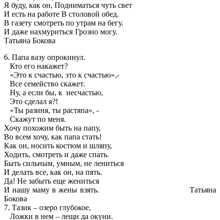
Я буду, как он, Подниматься чуть свет
И есть на работе В столовой обед.
В газету смотреть по утрам на бегу.
И даже нахмуриться Грозно могу.
Татьяна Бокова
6. Папа вазу опрокинул.
Кто его накажет?
«Это к счастью, это к счастью»,-
Все семейство скажет.
Ну, а если бы, к несчастью,
Это сделал я?!
«Ты разиня, ты растяпа», -
Скажут по меня.
Хочу похожим быть на папу,
Во всем хочу, как папа стать!
Как он, носить костюм и шляпу,
Ходить, смотреть и даже спать.
Быть сильным, умным, не лениться
И делать все, как он, на пять.
Да! Не забыть еще жениться
И нашу маму в жены взять. Татьяна
Бокова
7. Тазик – озеро глубокое,
Ложки в нем – лещи да окуни.