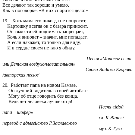
Все делают так хорошо и умело,
Как в поговорке: «В них спорится дело!»
19. . Хоть мама его никогда не попросит,
Картошку всегда он с базара приносит.
Он тяжести ей поднимать запрещает,
Коль я виноват – значит, мне попадает,
А если накажет, то только для виду,
И в сердце своем не таю я обиду.
Песня «Монолог сына,
или Детская воздухоплавательная»
Слова Вадима Егорова
/авторская песня/
20. Работает папа на новом Камазе,
Он лучший водитель в своей автобазе.
Могу об отце говорить без конца.
Ведь нет человека лучше отца!
Песня «Мой
папа – шофер»
сл. К.Жанэ /
перевод с адыгейского Р.Заславского
муз. К.Туко