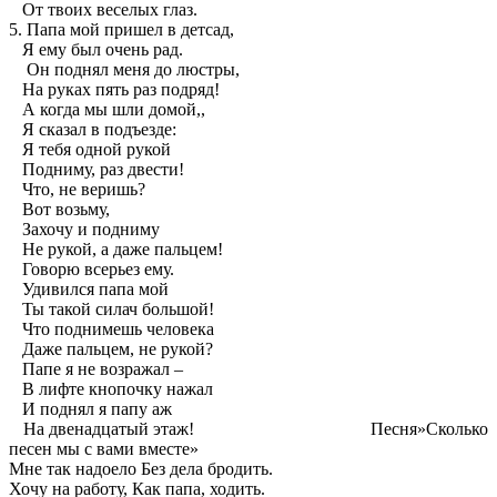
От твоих веселых глаз.
5. Папа мой пришел в детсад,
Я ему был очень рад.
Он поднял меня до люстры,
На руках пять раз подряд!
А когда мы шли домой,,
Я сказал в подъезде:
Я тебя одной рукой
Подниму, раз двести!
Что, не веришь?
Вот возьму,
Захочу и подниму
Не рукой, а даже пальцем!
Говорю всерьез ему.
Удивился папа мой
Ты такой силач большой!
Что поднимешь человека
Даже пальцем, не рукой?
Папе я не возражал –
В лифте кнопочку нажал
И поднял я папу аж
На двенадцатый этаж! Песня»Сколько
песен мы с вами вместе»
Мне так надоело Без дела бродить.
Хочу на работу, Как папа, ходить.