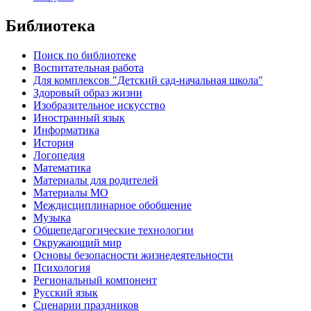
Библиотека
Поиск по библиотеке
Воспитательная работа
Для комплексов "Детский сад-начальная школа"
Здоровый образ жизни
Изобразительное искусство
Иностранный язык
Информатика
История
Логопедия
Математика
Материалы для родителей
Материалы МО
Междисциплинарное обобщение
Музыка
Общепедагогические технологии
Окружающий мир
Основы безопасности жизнедеятельности
Психология
Региональный компонент
Русский язык
Сценарии праздников