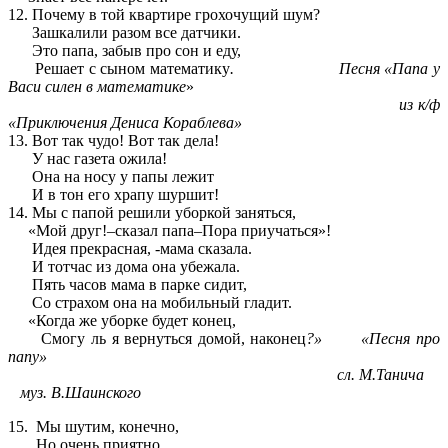
12. Почему в той квартире грохочущий шум?
Зашкалили разом все датчики.
Это папа, забыв про сон и еду,
Решает с сыном математику
. Песня «Папа у
Васи силен в математике
»
из к/ф
«Приключения Дениса Кораблева»
13. Вот так чудо! Вот так дела!
У нас газета ожила!
Она на носу у папы лежит
И в тон его храпу шуршит!
14. Мы с папой решили уборкой заняться,
«Мой друг!–сказал папа–Пора приучаться»!
Идея прекрасная, -мама сказала.
И тотчас из дома она убежала.
Пять часов мама в парке сидит,
Со страхом она на мобильный гладит.
«Когда же уборке будет конец,
Смогу ль я вернуться домой, наконец
?» «Песня про
папу»
сл. М.Танича
муз. В.Шаинского
15. Мы шутим, конечно,
Но очень приятно,