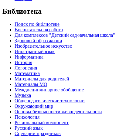
Библиотека
Поиск по библиотеке
Воспитательная работа
Для комплексов "Детский сад-начальная школа"
Здоровый образ жизни
Изобразительное искусство
Иностранный язык
Информатика
История
Логопедия
Математика
Материалы для родителей
Материалы МО
Междисциплинарное обобщение
Музыка
Общепедагогические технологии
Окружающий мир
Основы безопасности жизнедеятельности
Психология
Региональный компонент
Русский язык
Сценарии праздников