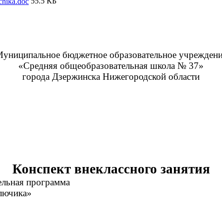
55.5 КБ
chika.doc
униципальное бюджетное образовательное учрежден
«Средняя общеобразовательная школа № 37»
города Дзержинска Нижегородской области
Конспект внеклассного занятия
ельная программа
лючика»