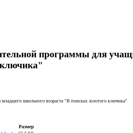
кательной программы для уча
о ключика"
 младшего школьного возраста "В поисках золотого ключика"
Размер