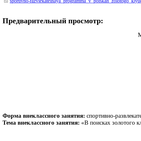
sportivno-razvlekatelnaya_programma_v_poiskah_zolotogo_klyu
Предварительный просмотр:
М
Форма внеклассного занятия:
спортивно-развлекат
Тема внеклассного занятия:
«В поисках золотого к