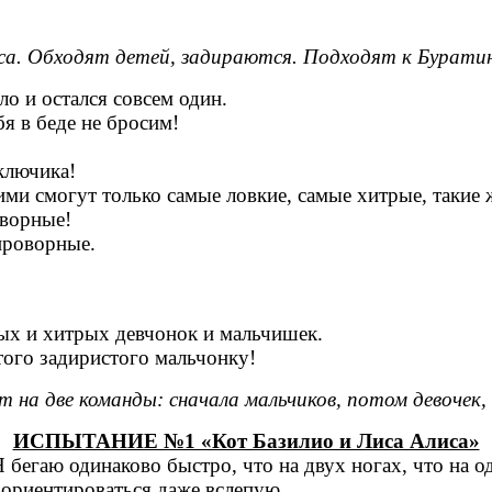
а. Обходят детей, задираются. Подходят к Буратин
о и остался совсем один.
я в беде не бросим!
ключика!
ими смогут только самые ловкие, самые хитрые, такие
оворные!
проворные.
ых и хитрых девчонок и мальчишек.
этого задиристого мальчонку!
т на две команды: сначала мальчиков, потом девочек
ИСПЫТАНИЕ №1 «Кот Базилио и Лиса Алиса»
бегаю одинаково быстро, что на двух ногах, что на о
ориентироваться даже вслепую.