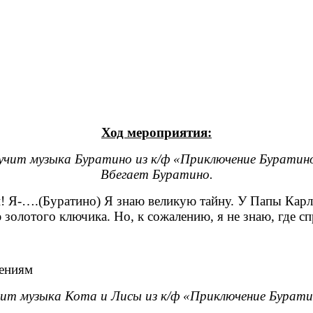
Ход мероприятия:
учит музыка Буратино из к/ф «Приключение Буратин
Вбегает Буратино.
и! Я-….(Буратино) Я знаю великую тайну. У Папы Карл
золотого ключика. Но, к сожалению, я не знаю, где с
чениям
чит музыка Кота и Лисы из к/ф «Приключение Бурати