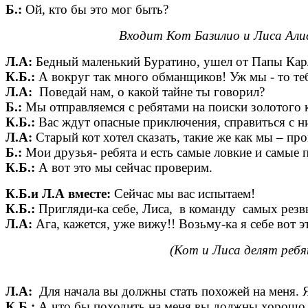
Б.:
Ой, кто бы это мог быть?
Входит Кот Базилио и Лиса Алис
Л.А:
Бедный маленький Буратино, ушел от Папы Карл
К.Б.:
А вокруг так много обманщиков! Уж мы - то теб
Л.А:
Поведай нам, о какой тайне ты говорил?
Б.:
Мы отправляемся с ребятами на поиски золотого 
К.Б.:
Вас ждут опасные приключения, справиться с н
Л.А:
Старый кот хотел сказать, такие же как мы – пр
Б.:
Мои друзья- ребята и есть самые ловкие и самые 
К.Б.:
А вот это мы сейчас проверим.
К.Б.и Л.А вместе:
Сейчас мы вас испытаем!
К.Б.:
Пригляди-ка себе, Лиса, в команду самых резв
Л.А:
Ага, кажется, уже вижу!! Возьму-ка я себе вот 
(Кот и Лиса делят ребя
Л.А:
Для начала вы должны стать похожей на меня. Я 
К.Б.:
А что бы походить на меня вы должны хорошо 