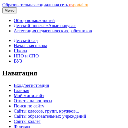
Образовательная социальная сеть
ns
portal.ru
Меню
Обзор возможностей
Детский проект «Алые паруса»
Аттестация педагогических работников
Детский сад
Начальная школа
Школа
НПО и СПО
ВУЗ
Навигация
Вход/регистрация
Главная
Мой мини-сайт
Ответы на вопросы
Поиск по сайту
Сайты классов, групп, кружков...
Сайты образовательных учреждений
Сайты коллег
Форумы