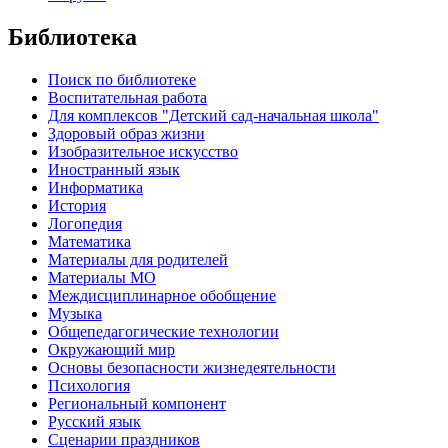
Библиотека
Поиск по библиотеке
Воспитательная работа
Для комплексов "Детский сад-начальная школа"
Здоровый образ жизни
Изобразительное искусство
Иностранный язык
Информатика
История
Логопедия
Математика
Материалы для родителей
Материалы МО
Междисциплинарное обобщение
Музыка
Общепедагогические технологии
Окружающий мир
Основы безопасности жизнедеятельности
Психология
Региональный компонент
Русский язык
Сценарии праздников