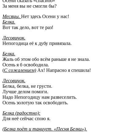
Осени сказать «спасибо»
За меня вы не смогли бы?
Месяцы.
Нет здесь Осени у нас!
Белка.
Вот так дело, вот те раз!
Лесовичок.
Непогодица её к дубу привязала.
Белка.
Жаль об этом обо всём раньше я не знала.
Осень я б освободила.
(
С сожалением)
Ах! Напрасно я спешила!
Лесовичок.
Белка, белка, не грусти.
Лучше делом помоги.
Надо Непогодицу нам развеселить.
Осень золотую так освободить.
Белка (радостно):
Для неё сейчас спою я.
(Белка поёт и танцует. «Песня Белки»).