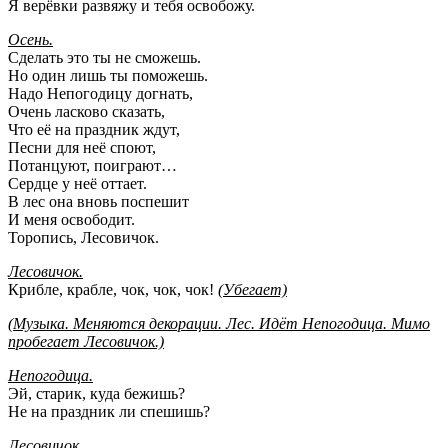
Я верёвки развяжу и тебя освобожу.
Осень.
Сделать это ты не сможешь.
Но один лишь ты поможешь.
Надо Непогодицу догнать,
Очень ласково сказать,
Что её на праздник ждут,
Песни для неё споют,
Потанцуют, поиграют…
Сердце у неё оттает.
В лес она вновь поспешит
И меня освободит.
Торопись, Лесовичок.
Лесовичок.
Крибле, крабле, чок, чок, чок!
(Убегает)
(Музыка. Меняются декорации. Лес. Идёт Непогодица. Мимо
пробегает Лесовичок.)
Непогодица.
Эй, старик, куда бежишь?
Не на праздник ли спешишь?
Лесовичок.