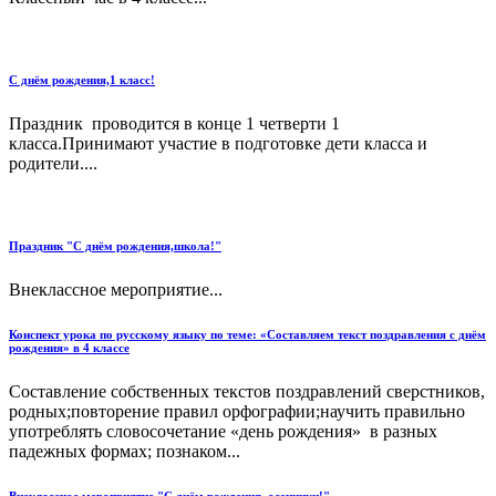
С днём рождения,1 класс!
Праздник проводится в конце 1 четверти 1
класса.Принимают участие в подготовке дети класса и
родители....
Праздник "С днём рождения,школа!"
Внеклассное мероприятие...
Конспект урока по русскому языку по теме: «Составляем текст поздравления с днём
рождения» в 4 классе
Составление собственных текстов поздравлений сверстников,
родных;повторение правил орфографии;научить правильно
употреблять словосочетание «день рождения» в разных
падежных формах; познаком...
Внеклассное мероприятие "С днём рождения, осенники!"