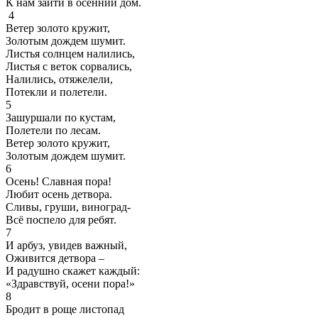
К нам зайти в осенний дом.
4
Ветер золото кружит,
Золотым дождем шумит.
Листья солнцем налились,
Листья с веток сорвались,
Налились, отяжелели,
Потекли и полетели.
5
Зашуршали по кустам,
Полетели по лесам.
Ветер золото кружит,
Золотым дождем шумит.
6
Осень! Славная пора!
Любит осень детвора.
Сливы, груши, виноград-
Всё поспело для ребят.
7
И арбуз, увидев важный,
Оживится детвора –
И радушно скажет каждый:
«Здравствуй, осени пора!»
8
Бродит в роще листопад