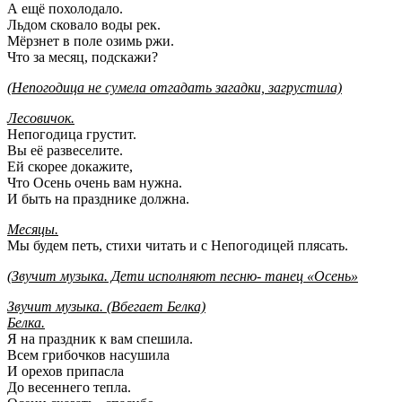
А ещё похолодало.
Льдом сковало воды рек.
Мёрзнет в поле озимь ржи.
Что за месяц, подскажи?
(Непогодица не сумела отгадать загадки, загрустила)
Лесовичок.
Непогодица грустит.
Вы её развеселите.
Ей скорее докажите,
Что Осень очень вам нужна.
И быть на празднике должна.
Месяцы.
Мы будем петь, стихи читать и с Непогодицей плясать.
(Звучит музыка. Дети исполняют песню- танец «Осень»
Звучит музыка. (Вбегает Белка)
Белка.
Я на праздник к вам спешила.
Всем грибочков насушила
И орехов припасла
До весеннего тепла.