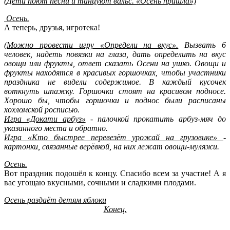
(Дети поют песни и танцуют вальс. «Осень пришла»)
Осень.
А теперь, друзья, игротека!
(Можно провести игру «Определи на вкус».
Вызвать 6
человек, надеть повязки на глаза, дать определить на вкус
овощи или фрукты, ответ сказать Осени на ушко. Овощи и
фрукты находятся в красивых горшочках, чтобы участники
праздника не видели содержимое. В каждый кусочек
воткнуть шпажку. Горшочки стоят на красивом подносе.
Хорошо бы, чтобы горшочки и поднос были расписаны
хохломской росписью.
Игра «Докати арбуз»
- палочкой прокатить арбуз-мяч до
указанного места и обратно.
Игра «Кто быстрее перевезёт урожай на грузовике»
-
картонки, связанные верёвкой, на них лежат овощи-муляжи.
Осень.
Вот праздник подошёл к концу. Спасибо всем за участие! А я
вас угощаю вкусными, сочными и сладкими плодами.
Осень раздаёт детям яблоки
Конец.