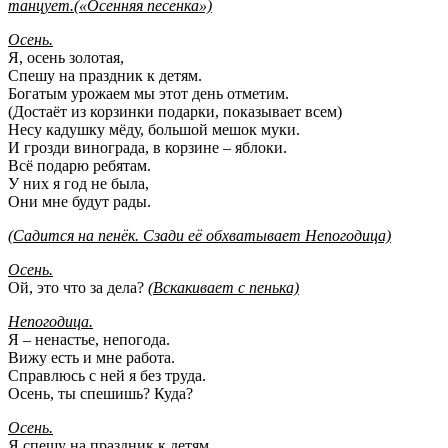
танцует.(«Осенняя песенка»)
Осень.
Я, осень золотая,
Спешу на праздник к детям.
Богатым урожаем мы этот день отметим.
(Достаёт из корзинки подарки, показывает всем)
Несу кадушку мёду, большой мешок муки.
И грозди винограда, в корзине – яблоки.
Всё подарю ребятам.
У них я год не была,
Они мне будут рады.
(Садится на пенёк. Сзади её обхватывает Непогодица)
Осень.
Ой, это что за дела?
(Вскакивает с пенька)
Непогодица.
Я – ненастье, непогода.
Вижу есть и мне работа.
Справлюсь с ней я без труда.
Осень, ты спешишь? Куда?
Осень.
Я спешу на праздник к детям.