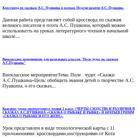
Кроссворд по сказкам А.С. Пушкина в рамках Недели памяти А.С. Пушкина.
Данная работа представляет собой кроссворд по сказкам
великого писателя и поэта А.С. Пушкина, который можно
использоватть на уроках литературного чтения в начальной
школе....
Внеклассное мероприятие для начальных классов "Поле чудес по сказкам
А.С.Пушкина"
Внеклассное мероприятиеТема: Поле чудес «Сказки
А.С.Пушкина»Цель: обобщить знания детей о творчестве А.С.
Пушкина, о его сказках...
Конспект урока литературного чтения 2 класс «ЧЕРТЫ СХОДСТВА И РАЗЛИЧИЯ В
СКАЗКАХ А.С.ПУШКИНА «СКАЗКА О РЫБАКЕ И РЫБКЕ» И БРАТЬЕВ ГРИММ
«СКАЗКА О РЫБАКЕ И ЕГО ЖЕНЕ».
Урок представлен в виде технологической карты с 11
приложениями: кроссвордами,инструкциями от Кота