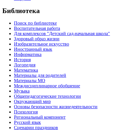
Библиотека
Поиск по библиотеке
Воспитательная работа
Для комплексов "Детский сад-начальная школа"
Здоровый образ жизни
Изобразительное искусство
Иностранный язык
Информатика
История
Логопедия
Математика
Материалы для родителей
Материалы МО
Междисциплинарное обобщение
Музыка
Общепедагогические технологии
Окружающий мир
Основы безопасности жизнедеятельности
Психология
Региональный компонент
Русский язык
Сценарии праздников