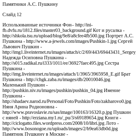
Памятники А.С. Пушкину
Слайд 12
Использованные источники Фон– http://ini-
fb.dvfu.ru/1812.files/master03_background.gif Кот и русалка -
http://shkola.tsu.ru/upload/blog/9e8/a8cfee4fb500.jpg Портрет А.С.
Пушкина - http://www.a-jewels.com/images/Pushkin-1.jpg Сергей
Львович Пушкин -
http://img1.liveinternet.ru/images/attach/c/2/69/443/69443431_Serg
Надежда Осиповна Пушкина -
http://s015.radikal.ru/i333/1011/ee/36927faec495.jpg Сестра
Пушкина -
http://img.liveinternet.ru/images/attach/1/3965/3965958_E.gif Брат
Пушкина - http://chgk.zaba.ru/images/db/20010046.jpg
Маленький Пушкин -
http://pushkin.niv.ru/images/pushkin/pushkin_04.jpg Имение
Пушкина -
http://shadaev.narod.ru/Personal/Foto/Pushkin/Foto/zakharovo0.jpg
Няня Арина Родионовна -
http://www.pravoslavie.ru/sas/image/100163/16320.p.jpg Пушкин
с няней - http://erziana.my1.ru/_pu/3/s69189654.jpg Книги -
http://ciclogatto.files.wordpress.com/2008/10/libri.jpg Лото -
http://www.bosonogoe.ru/uploads/images/2/b9ea63db0d.jpg
Памятник Пушкину в Москве -