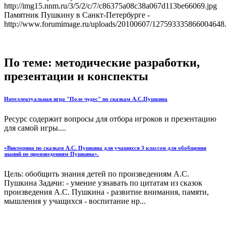
http://img15.nnm.ru/3/5/2/c/7/c86375a08c38a067d113be66069.jpg
Памятник Пушкину в Санкт-Петербурге -
http://www.forumimage.ru/uploads/20100607/127593335866004648.
По теме: методические разработки,
презентации и конспекты
Интеллектуальная игра "Поле чудес" по сказкам А.С.Пушкина
Ресурс содержит вопросы для отбора игроков и презентацию
для самой игры....
«Викторина по сказкам А.С. Пушкина для учащихся 3 классов для обобщения
знаний по произведениям Пушкина».
Цель: обобщить знания детей по произведениям А.С.
Пушкина Задачи: - умение узнавать по цитатам из сказок
произведения А.С. Пушкина - развитие внимания, памяти,
мышления у учащихся - воспитание нр...