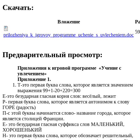
Скачать:
Вложение
Р
59
prilozheniya_k_igrovoy_programme_uchenie_s_uvlecheniem.doc
Предварительный просмотр:
Приложения к игровой программе «Учение с
увлечением»
Приложение 1.
Т-это первая буква слова, которое является значением
выражения 99+1-20+220=300
Е-это безударная гласная корня слов: весёлый, лежит
Р- первая буква слова, которое является антонимом к слову
ГОРЕ (радость)
П-с этой буквы начинается слово- название города, которое
является столицей Франции.
Е- это безударная гласная суффикса слов МАЛЕНЬКИЙ,
ХОРОШЕНЬКИЙ
Н- это первая буква слова, которое обозначает решительный,