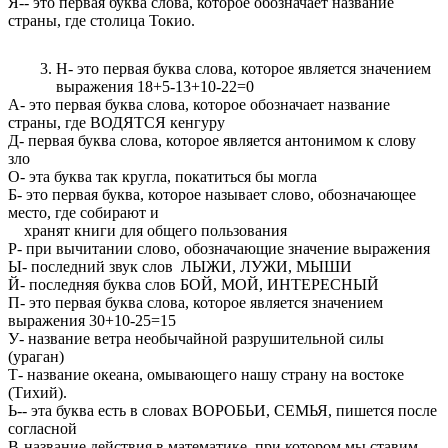
Я-- это первая буква слова, которое обозначает название
страны, где столица Токио.
Н- это первая буква слова, которое является значением
выражения 18+5-13+10-22=0
А- это первая буква слова, которое обозначает название
страны, где ВОДЯТСЯ кенгуру
Д- первая буква слова, которое является антонимом к слову
зло
О- эта буква так кругла, покатиться бы могла
Б- это первая буква, которое называет слово, обозначающее
место, где собирают и
хранят книги для общего пользования
Р- при вычитании слово, обозначающие значение выражения
Ы- последний звук слов ЛЫЖИ, ЛУЖИ, МЫШИ
Й- последняя буква слов БОЙ, МОЙ, ИНТЕРЕСНЫЙ
П- это первая буква слова, которое является значением
выражения 30+10-25=15
У- название ветра необычайной разрушительной силы
(ураган)
Т- название океана, омывающего нашу страну на востоке
(Тихий).
Ь-- эта буква есть в словах ВОРОБЬИ, СЕМЬЯ, пишется после
согласной
В-название действия в математике, при котором мы ставим