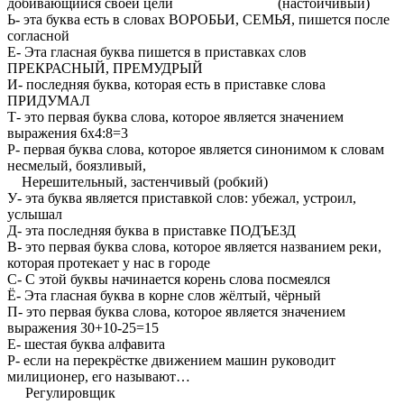
добивающийся своей цели (настойчивый)
Ь- эта буква есть в словах ВОРОБЬИ, СЕМЬЯ, пишется после
согласной
Е- Эта гласная буква пишется в приставках слов
ПРЕКРАСНЫЙ, ПРЕМУДРЫЙ
И- последняя буква, которая есть в приставке слова
ПРИДУМАЛ
Т- это первая буква слова, которое является значением
выражения 6х4:8=3
Р- первая буква слова, которое является синонимом к словам
несмелый, боязливый,
Нерешительный, застенчивый (робкий)
У- эта буква является приставкой слов: убежал, устроил,
услышал
Д- эта последняя буква в приставке ПОДЪЕЗД
В- это первая буква слова, которое является названием реки,
которая протекает у нас в городе
С- С этой буквы начинается корень слова посмеялся
Ё- Эта гласная буква в корне слов жёлтый, чёрный
П- это первая буква слова, которое является значением
выражения 30+10-25=15
Е- шестая буква алфавита
Р- если на перекрёстке движением машин руководит
милиционер, его называют…
Регулировщик