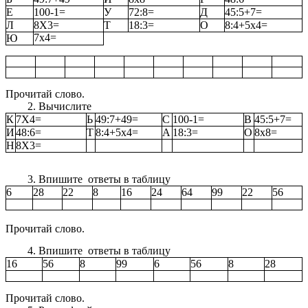
Е
100-1=
У
72:8=
Д
45:5+7=
Л
8Х3=
Т
18:3=
О
8:4+5х4=
7х4=
Ю
Прочитай слово.
Вычислите
К
7Х4=
Ь
49:7+49=
С
100-1=
В
45:5+7=
И
48:6=
Т
8:4+5х4=
А
18:3=
О
8х8=
Н
8Х3=
Впишите ответы в таблицу
6
28
22
8
16
24
64
99
22
56
Прочитай слово.
Впишите ответы в таблицу
16
56
8
99
6
56
8
28
Прочитай слово.