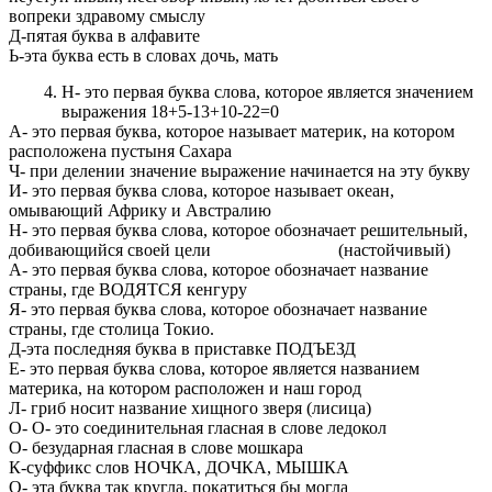
вопреки здравому смыслу
Д-пятая буква в алфавите
Ь-эта буква есть в словах дочь, мать
Н- это первая буква слова, которое является значением
выражения 18+5-13+10-22=0
А- это первая буква, которое называет материк, на котором
расположена пустыня Сахара
Ч- при делении значение выражение начинается на эту букву
И- это первая буква слова, которое называет океан,
омывающий Африку и Австралию
Н- это первая буква слова, которое обозначает решительный,
добивающийся своей цели (настойчивый)
А- это первая буква слова, которое обозначает название
страны, где ВОДЯТСЯ кенгуру
Я- это первая буква слова, которое обозначает название
страны, где столица Токио.
Д-эта последняя буква в приставке ПОДЪЕЗД
Е- это первая буква слова, которое является названием
материка, на котором расположен и наш город
Л- гриб носит название хищного зверя (лисица)
О- О- это соединительная гласная в слове ледокол
О- безударная гласная в слове мошкара
К-суффикс слов НОЧКА, ДОЧКА, МЫШКА
О- эта буква так кругла, покатиться бы могла