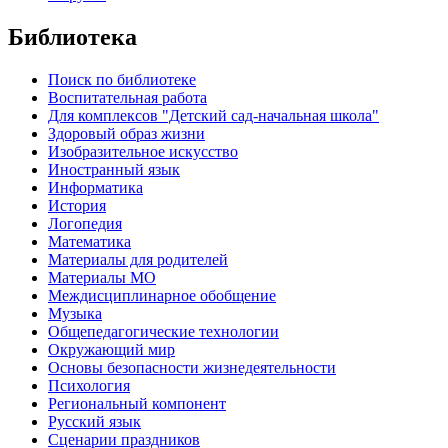
Библиотека
Поиск по библиотеке
Воспитательная работа
Для комплексов "Детский сад-начальная школа"
Здоровый образ жизни
Изобразительное искусство
Иностранный язык
Информатика
История
Логопедия
Математика
Материалы для родителей
Материалы МО
Междисциплинарное обобщение
Музыка
Общепедагогические технологии
Окружающий мир
Основы безопасности жизнедеятельности
Психология
Региональный компонент
Русский язык
Сценарии праздников