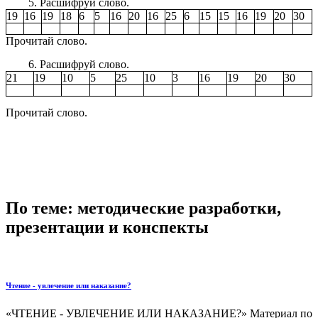
Расшифруй слово.
19
16
19
18
6
5
16
20
16
25
6
15
15
16
19
20
30
Прочитай слово.
Расшифруй слово.
21
19
10
5
25
10
3
16
19
20
30
Прочитай слово.
По теме: методические разработки,
презентации и конспекты
Чтение - увлечение или наказание?
«ЧТЕНИЕ - УВЛЕЧЕНИЕ ИЛИ НАКАЗАНИЕ?» Материал по