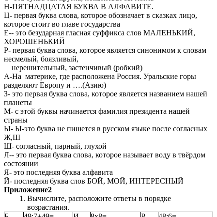
Н-ПЯТНАДЦАТАЯ БУКВА В АЛФАВИТЕ.
Ц- первая буква слова, которое обозначает в сказках лицо,
которое стоит во главе государства
Е-- это безударная гласная суффикса слов МАЛЕНЬКИЙ,
ХОРОШЕНЬКИЙ
Р- первая буква слова, которое является синонимом к словам
несмелый, боязливый,
нерешительный, застенчивый (робкий)
А-На материке, где расположена Россия. Уральские горы
разделяют Европу и ….(Азию)
З- это первая буква слова, которое является названием нашей
планеты
М- с этой буквы начинается фамилия президента нашей
страны
Ы- Ы-это буква не пишется в русском языке после согласных
Ж,Ш
Ш- согласный, парный, глухой
Л-- это первая буква слова, которое называет воду в твёрдом
состоянии
Я- это последняя буква алфавита
Й- последняя буква слов БОЙ, МОЙ, ИНТЕРЕСНЫЙ
Приложение2
Вычислите, расположите ответы в порядке
возрастания.
Б
49:7+49=
И
8х8=
Р
48:6=