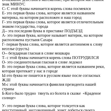
знак МИНУС
С- С этой буквы начинается корень слова посмеялся
Е- это первая буква слова, которое является названием
материка, на котором расположен и наш город
Г- это первая буква слова, которое является отличительным
знаком государства, города
Д-- эта последняя буква в приставке ПОДЪЕЗД
А- это первая буква, которое называет материк, на котором
расположена пустыня Сахара
Г- первая буква слова, которое является антонимом к слову
веселье (грусть)
О-- безударная гласная в слове мошкара
Т- с этой буквы начинается корень слова ПОТРУДИЛСЯ
О- это соединительная гласная в слове ледокол
В- это первая буква слова, которое является названием реки,
которая протекает у нас в городе
Ы-это буква не пишется в русском языке после согласных
Ж,Ш
М-с этой буквы начинается фамилия президента нашей
страны
Б-Кого было трудно тянуть из болота в сказке «Краденое
солнце»
У- это первая буква слова, которое толкуется как
неуступчивый, несговорчивый, хочет добиться своего