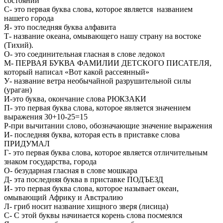
состоянии
С- это первая буква слова, которое является названием
нашего города
Я- это последняя буква алфавита
Т- название океана, омывающего нашу страну на востоке
(Тихий).
О- это соединительная гласная в слове ледокол
М- ПЕРВАЯ БУКВА ФАМИЛИИ ДЕТСКОГО ПИСАТЕЛЯ,
который написал «Вот какой рассеянный»
У- название ветра необычайной разрушительной силы
(ураган)
И-это буква, окончание слова РЮКЗАКИ
П- это первая буква слова, которое является значением
выражения 30+10-25=15
Р-при вычитании слово, обозначающие значение выражения
И- последняя буква, которая есть в приставке слова
ПРИДУМАЛ
Г- это первая буква слова, которое является отличительным
знаком государства, города
О- безударная гласная в слове мошкара
Д- эта последняя буква в приставке ПОДЪЕЗД
И- это первая буква слова, которое называет океан,
омывающий Африку и Австралию
Л- гриб носит название хищного зверя (лисица)
С- С этой буквы начинается корень слова посмеялся