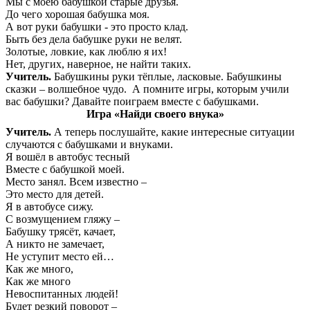
Мы с моею бабушкой старые друзья.
До чего хорошая бабушка моя.
А вот руки бабушки - это просто клад.
Быть без дела бабушке руки не велят.
Золотые, ловкие, как люблю я их!
Нет, других, наверное, не найти таких.
Учитель.
Бабушкины руки тёплые, ласковые. Бабушкины
сказки – волшебное чудо. А помните игры, которым учили
вас бабушки? Давайте поиграем вместе с бабушками.
Игра «Найди своего внука»
Учитель.
А теперь послушайте, какие интересные ситуации
случаются с бабушками и внуками.
Я вошёл в автобус тесный
Вместе с бабушкой моей.
Место занял. Всем известно –
Это место для детей.
Я в автобусе сижу.
С возмущением гляжу –
Бабушку трясёт, качает,
А никто не замечает,
Не уступит место ей…
Как же много,
Как же много
Невоспитанных людей!
Будет резкий поворот –