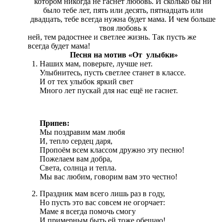
котором никогда не гаснет любовь. И сколько бы ни
было тебе лет, пять или десять, пятнадцать или
двадцать, тебе всегда нужна будет мама. И чем больше
твоя любовь к
ней, тем радостнее и светлее жизнь. Так пусть же
всегда будет мама!
Песня на мотив «От улыбки»
Наших мам, поверьте, лучше нет.
Улыбнитесь, пусть светлее станет в классе.
И от тех улыбок яркий свет
Много лет пускай для нас ещё не гаснет.
Припев:
Мы поздравим мам любя
И, тепло сердец даря,
Пропоём всем классом дружно эту песню!
Пожелаем вам добра,
Света, солнца и тепла.
Мы вас любим, говорим вам это честно!
Праздник мам всего лишь раз в году,
Но пусть это вас совсем не огорчает:
Маме я всегда помочь смогу
И примерным быть ей тоже обещаю!