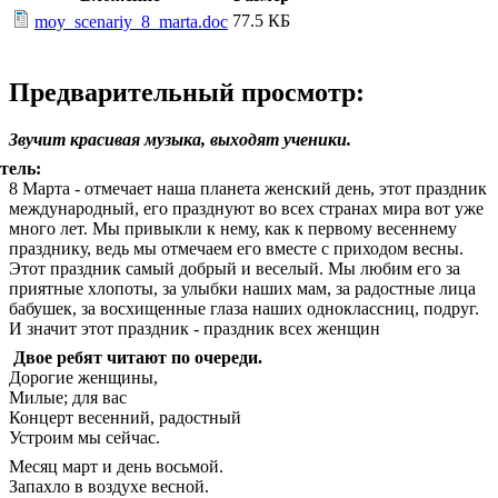
77.5 КБ
moy_scenariy_8_marta.doc
Предварительный просмотр:
Звучит красивая музыка, выходят ученики.
тель:
8 Марта - отмечает наша планета женский день, этот праздник
международный, его празднуют во всех странах мира вот уже
много лет. Мы привыкли к нему, как к первому весеннему
празднику, ведь мы отмечаем его вместе с приходом весны.
Этот праздник самый добрый и веселый. Мы любим его за
приятные хлопоты, за улыбки наших мам, за радостные лица
бабушек, за восхищенные глаза наших одноклассниц, подруг.
И значит этот праздник - праздник всех женщин
Двое ребят читают по очереди.
Дорогие женщины,
Милые; для вас
Концерт весенний, радостный
Устроим мы сейчас.
Месяц март и день восьмой.
Запахло в воздухе весной.