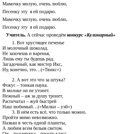
Мамочку милую, очень люблю,
Песенку эту я ей подарю.
Мамочку милую, очень люблю,
Песенку эту я ей подарю.
Учитель.
А сейчас проведём
конкурс «Кулинарный»
Вот хрустящее печенье
И молочный шоколад.
Не захочешь и варенья,
Лишь ему ты будешь рад.
Загадочный, как мистер Икс,
Ну, конечно, это…(«Твикс»)
А вот это что за штука?
Фокус – тонкая наука.
В молоке он не утонет.
Нежный – аж за душу тронет,
Распечатал – жуй быстрей
Наш любимый…(«Милки – уэй»)
В нём есть всё, что только можно.
Пройти мимо невозможно.
Назван в честь одной планеты,
А любим всем белым светом.
Он – поддержка – просто класс.