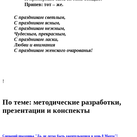
Припев: тот – же.
С праздником светлым,
С праздником ясным,
С праздником нежным,
Чудесным, прекрасным,
С праздником ласки,
Любви и внимания
С праздником женского очарованья!
!
По теме: методические разработки,
презентации и конспекты
Сценарий праздника "Да, не легко быть джентельменом в день 8 Марта"!