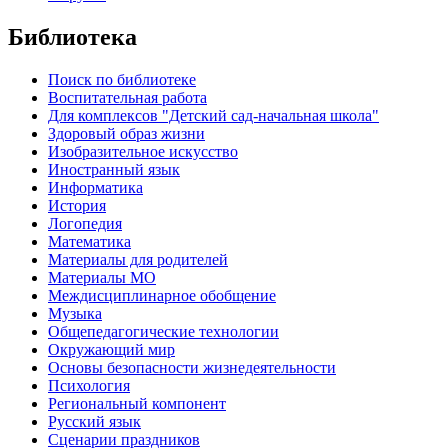
Библиотека
Поиск по библиотеке
Воспитательная работа
Для комплексов "Детский сад-начальная школа"
Здоровый образ жизни
Изобразительное искусство
Иностранный язык
Информатика
История
Логопедия
Математика
Материалы для родителей
Материалы МО
Междисциплинарное обобщение
Музыка
Общепедагогические технологии
Окружающий мир
Основы безопасности жизнедеятельности
Психология
Региональный компонент
Русский язык
Сценарии праздников