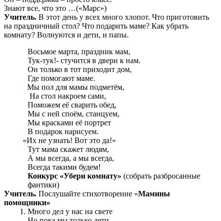
Знают все, что это …(«Марс»)
Учитель.
В этот день у всех много хлопот. Что приготовить
на праздничный стол? Что подарить маме? Как убрать
комнату? Волнуются и дети, и папы.
Восьмое марта, праздник мам,
Тук-тук!- стучится в двери к нам.
Он только в тот приходит дом,
Где помогают маме.
Мы пол для мамы подметём,
На стол накроем сами,
Поможем её сварить обед,
Мы с ней споём, станцуем,
Мы красками её портрет
В подарок нарисуем.
«Их не узнать! Вот это да!»
Тут мама скажет людям,
А мы всегда, а мы всегда,
Всегда такими будем!
Конкурс «Убери комнату»
(собрать разбросанные
фантики)
Учитель.
Послушайте стихотворение «
Мамины
помощники»
Много дел у нас на свете
Но пока мы только дети.