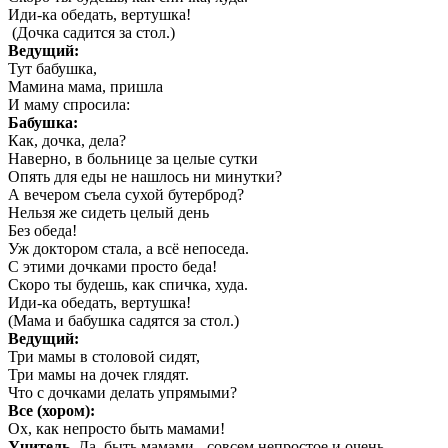
Иди-ка обедать, вертушка!
(Дочка садится за стол.)
Ведущий:
Тут бабушка,
Мамина мама, пришла
И маму спросила:
Бабушка:
Как, дочка, дела?
Наверно, в больнице за целые сутки
Опять для еды не нашлось ни минутки?
А вечером съела сухой бутерброд?
Нельзя же сидеть целый день
Без обеда!
Уж доктором стала, а всё непоседа.
С этими дочками просто беда!
Скоро ты будешь, как спичка, худа.
Иди-ка обедать, вертушка!
(Мама и бабушка садятся за стол.)
Ведущий:
Три мамы в столовой сидят,
Три мамы на дочек глядят.
Что с дочками делать упрямыми?
Все (хором):
Ох, как непросто быть мамами!
Учитель.
Да, быть мамами - совсем непростое и очень