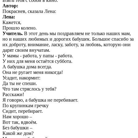
Взять тебя с собой в кино.
Автор:
Покраснев, сказала Лена:
Лена:
Кажется,
Прошло колено.
Учитель.
В этот день мы поздравляем не только наших мам,
но и наших любимых и дорогих бабушек. Большое спасибо за
их доброту, внимание, ласку, заботу, за любовь, которую они
дарят своим внучатам.
У мамы - работа, у папы - работа.
У них для меня остаётся суббота.
А бабушка дома всегда.
Она не ругает меня никогда!
Усадит, накормит:
Да ты не спеши.
Что там стряслось у тебя?
Расскажи!
Я говорю, а бабушка не перебивает.
По крупинкам гречку
Сидит, перебирает.
Нам хорошо –
Вот так, вдвоём.
Без бабушки –
Какой же дом?