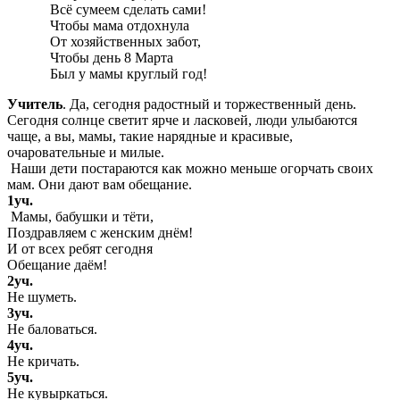
Всё сумеем сделать сами!
Чтобы мама отдохнула
От хозяйственных забот,
Чтобы день 8 Марта
Был у мамы круглый год!
Учитель
. Да, сегодня радостный и торжественный день.
Сегодня солнце светит ярче и ласковей, люди улыбаются
чаще, а вы, мамы, такие нарядные и красивые,
очаровательные и милые.
Наши дети постараются как можно меньше огорчать своих
мам. Они дают вам обещание.
1уч.
Мамы, бабушки и тёти,
Поздравляем с женским днём!
И от всех ребят сегодня
Обещание даём!
2уч.
Не шуметь.
3уч.
Не баловаться.
4уч.
Не кричать.
5уч.
Не кувыркаться.