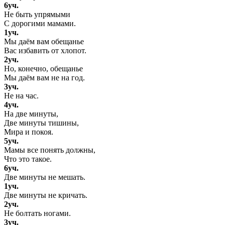
6уч.
Не быть упрямыми
С дорогими мамами.
1уч.
Мы даём вам обещанье
Вас избавить от хлопот.
2уч.
Но, конечно, обещанье
Мы даём вам не на год.
3уч.
Не на час.
4уч.
На две минуты,
Две минуты тишины,
Мира и покоя.
5уч.
Мамы все понять должны,
Что это такое.
6уч.
Две минуты не мешать.
1уч.
Две минуты не кричать.
2уч.
Не болтать ногами.
3уч.