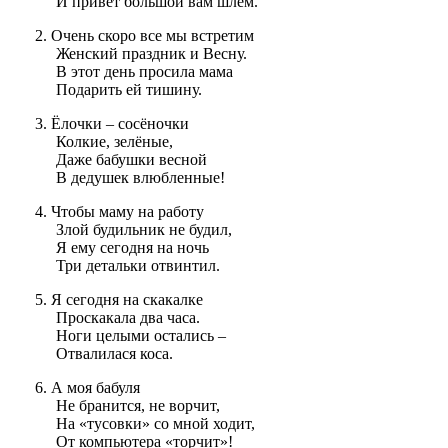
И привет большой вам шлём.
Очень скоро все мы встретим
Женский праздник и Весну.
В этот день просила мама
Подарить ей тишину.
Ёлочки – сосёночки
Колкие, зелёные,
Даже бабушки весной
В дедушек влюбленные!
Чтобы маму на работу
Злой будильник не будил,
Я ему сегодня на ночь
Три детальки отвинтил.
Я сегодня на скакалке
Проскакала два часа.
Ноги целыми остались –
Отвалилася коса.
А моя бабуля
Не бранится, не ворчит,
На «тусовки» со мной ходит,
От компьютера «торчит»!