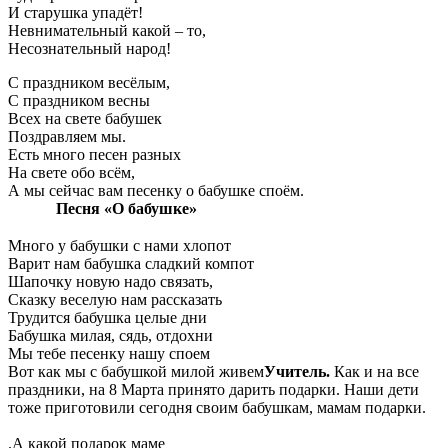
И старушка упадёт!
Невнимательный какой – то,
Несознательный народ!
С праздником весёлым,
С праздником весны
Всех на свете бабушек
Поздравляем мы.
Есть много песен разных
На свете обо всём,
А мы сейчас вам песенку о бабушке споём.
Песня «О бабушке»
Много у бабушки с нами хлопот
Варит нам бабушка сладкий компот
Шапочку новую надо связать,
Сказку веселую нам рассказать
Трудится бабушка целые дни
Бабушка милая, сядь, отдохни
Мы тебе песенку нашу споем
Вот как мы с бабушкой милой живем
Учитель.
Как и на все
праздники, на 8 Марта принято дарить подарки. Наши дети
тоже приготовили сегодня своим бабушкам, мамам подарки.
.А какой подарок маме