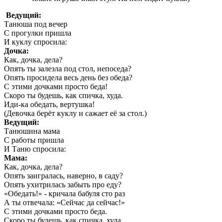
Ведущий:
Танюша под вечер
С прогулки пришла
И куклу спросила:
Дочка:
Как, дочка, дела?
Опять ты залезла под стол, непоседа?
Опять просидела весь день без обеда?
С этими дочками просто беда!
Скоро ты будешь, как спичка, худа.
Иди-ка обедать, вертушка!
(Девочка берёт куклу и сажает её за стол.)
Ведущий:
Танюшина мама
С работы пришла
И Таню спросила:
Мама:
Как, дочка, дела?
Опять заигралась, наверно, в саду?
Опять ухитрилась забыть про еду?
«Обедать!» - кричала бабуля сто раз
А ты отвечала: «Сейчас да сейчас!»
С этими дочками просто беда.
Скоро ты будешь, как спичка, худа.