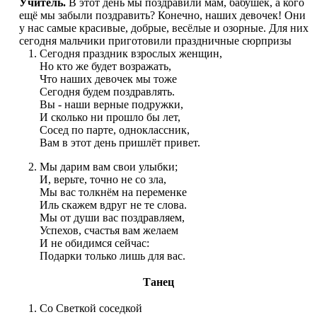
Учитель.
В этот день мы поздравили мам, бабушек, а кого
ещё мы забыли поздравить? Конечно, наших девочек! Они
у нас самые красивые, добрые, весёлые и озорные. Для них
сегодня мальчики приготовили праздничные сюрпризы
Сегодня праздник взрослых женщин,
Но кто же будет возражать,
Что наших девочек мы тоже
Сегодня будем поздравлять.
Вы - наши верные подружки,
И сколько ни прошло бы лет,
Сосед по парте, одноклассник,
Вам в этот день пришлёт привет.
Мы дарим вам свои улыбки;
И, верьте, точно не со зла,
Мы вас толкнём на переменке
Иль скажем вдруг не те слова.
Мы от души вас поздравляем,
Успехов, счастья вам желаем
И не обидимся сейчас:
Подарки только лишь для вас.
Танец
Со Светкой соседкой