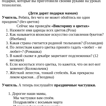
подарки, которые вы приготовили своими руками на уроках
технологии.
(Дети дарят подарки мамам)
Учитель.
Ребята, без чего не может обойтись ни один
праздник? (без цветов)
Сейчас мы проведём
«Викторину о цветах»
Назовите имя царицы всех цветов.(Роза)
Как называется японское искусство составления букетов?
(Икебана)
Какая страна считается родиной тюльпанов? (Голландия)
По лепесткам какого цветка принято гадать «любит – не
любит»? (Ромашка)
В какой сказке в декабре зацветают подснежники? (12
месяцев)
Если коснуться этого цветка, то кажется, что он вот-вот
зазвенит (Колокольчик)
Жёсткий лепесток, тонкий стебелёк. Как прекрасна
ликом красная…(Гвоздика)
Учитель.
А теперь послушайте
праздничные частушки.
Дорогие наши мамы,
Мы частушки вам споём.
Поздравляём с восьмым марта