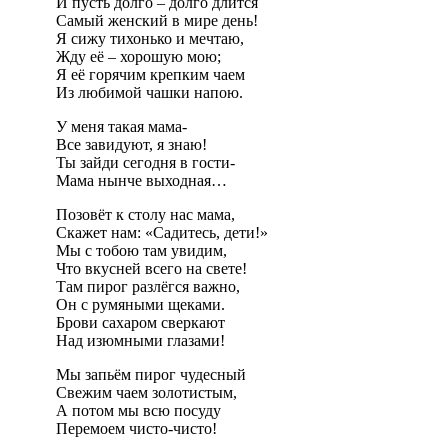
И пусть долго – долго длится
Самый женский в мире день!
Я сижу тихонько и мечтаю,
Жду её – хорошую мою;
Я её горячим крепким чаем
Из любимой чашки напою.
У меня такая мама-
Все завидуют, я знаю!
Ты зайди сегодня в гости-
Мама нынче выходная…
Позовёт к столу нас мама,
Скажет нам: «Садитесь, дети!»
Мы с тобою там увидим,
Что вкусней всего на свете!
Там пирог разлёгся важно,
Он с румяными щеками.
Брови сахаром сверкают
Над изюмными глазами!
Мы запьём пирог чудесный
Свежим чаем золотистым,
А потом мы всю посуду
Перемоем чисто-чисто!