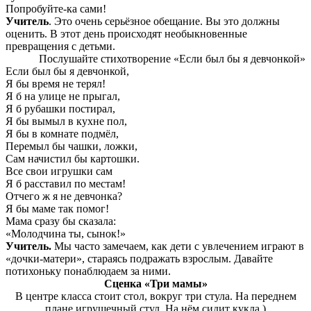
Попробуйте-ка сами!
Учитель
. Это очень серьёзное обещание. Вы это должны
оценить. В этот день происходят необыкновенные
превращения с детьми.
Послушайте стихотворение «Если был бы я девчонкой»
Если был бы я девчонкой,
Я бы время не терял!
Я б на улице не прыгал,
Я б рубашки постирал,
Я бы вымыл в кухне пол,
Я бы в комнате подмёл,
Перемыл бы чашки, ложки,
Сам начистил бы картошки.
Все свои игрушки сам
Я б расставил по местам!
Отчего ж я не девчонка?
Я бы маме так помог!
Мама сразу бы сказала:
«Молодчина ты, сынок!»
Учитель.
Мы часто замечаем, как дети с увлечением играют в
«дочки-матери», стараясь подражать взрослым. Давайте
потихоньку понаблюдаем за ними.
Сценка «Три мамы»
В центре класса стоит стол, вокруг три стула. На переднем
плане игрушечный стул. На нём сидит кукла.)