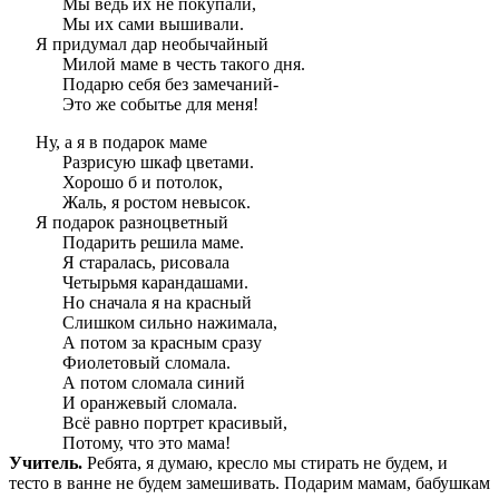
Мы ведь их не покупали,
Мы их сами вышивали.
Я придумал дар необычайный
Милой маме в честь такого дня.
Подарю себя без замечаний-
Это же событье для меня!
Ну, а я в подарок маме
Разрисую шкаф цветами.
Хорошо б и потолок,
Жаль, я ростом невысок.
Я подарок разноцветный
Подарить решила маме.
Я старалась, рисовала
Четырьмя карандашами.
Но сначала я на красный
Слишком сильно нажимала,
А потом за красным сразу
Фиолетовый сломала.
А потом сломала синий
И оранжевый сломала.
Всё равно портрет красивый,
Потому, что это мама!
Учитель.
Ребята, я думаю, кресло мы стирать не будем, и
тесто в ванне не будем замешивать. Подарим мамам, бабушкам