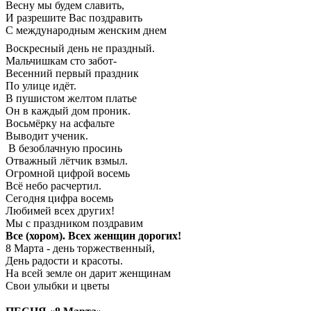
Весну мы будем славить,
И разрешите Вас поздравить
С международным женским днем
Воскресный день не праздный.
Мальчишкам сто забот-
Весенний первый праздник
По улице идёт.
В пушистом желтом платье
Он в каждый дом проник.
Восьмёрку на асфальте
Выводит ученик.
В безоблачную просинь
Отважный лётчик взмыл.
Огромной цифрой восемь
Всё небо расчертил.
Сегодня цифра восемь
Любимей всех других!
Мы с праздником поздравим
Все (хором).
Всех женщин дорогих!
8 Марта - день торжественный,
День радости и красоты.
На всей земле он дарит женщинам
Свои улыбки и цветы