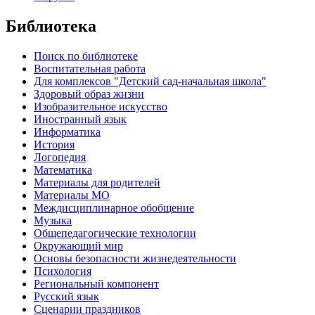
Библиотека
Поиск по библиотеке
Воспитательная работа
Для комплексов "Детский сад-начальная школа"
Здоровый образ жизни
Изобразительное искусство
Иностранный язык
Информатика
История
Логопедия
Математика
Материалы для родителей
Материалы МО
Междисциплинарное обобщение
Музыка
Общепедагогические технологии
Окружающий мир
Основы безопасности жизнедеятельности
Психология
Региональный компонент
Русский язык
Сценарии праздников