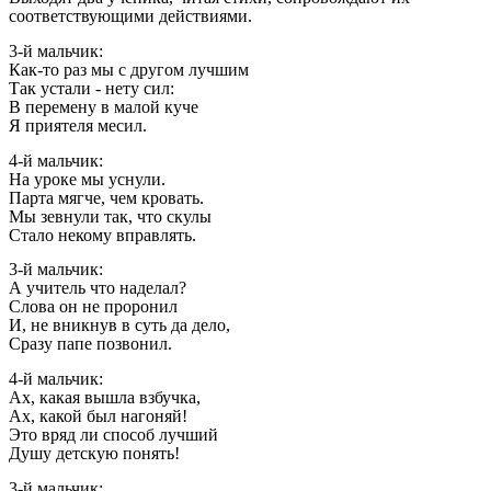
соответствующими действиями.
3-й мальчик:
Как-то раз мы с другом лучшим
Так устали - нету сил:
В перемену в малой куче
Я приятеля месил.
4-й мальчик:
На уроке мы уснули.
Парта мягче, чем кровать.
Мы зевнули так, что скулы
Стало некому вправлять.
3-й мальчик:
А учитель что наделал?
Слова он не проронил
И, не вникнув в суть да дело,
Сразу папе позвонил.
4-й мальчик:
Ах, какая вышла взбучка,
Ах, какой был нагоняй!
Это вряд ли способ лучший
Душу детскую понять!
3-й мальчик: