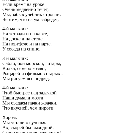
Если время на уроке
Очень медленно течет,
Мы, забыв учебник строгий,
Чертим, что на ум взбредет,
4-й мальчик:
На тетради и на карте,
На доске и на стене,
На портфеле и на парте,
У соседа на спине.
3-й мальчик:
Сабли, бой морской, гитары,
Волка, семеро козлят,
Рыцарей из фильмов старых -
Мы рисуем все подряд.
4-й мальчик:
Чтоб быстрее над задачкой
Наши думали мозги,
Мы съедаем пачки жвачки,
Что вкусней, чем пироги.
Хором:
Мы устали от ученья.
Ах, скорей бы выходной.
Скоро всем конец мученьям!