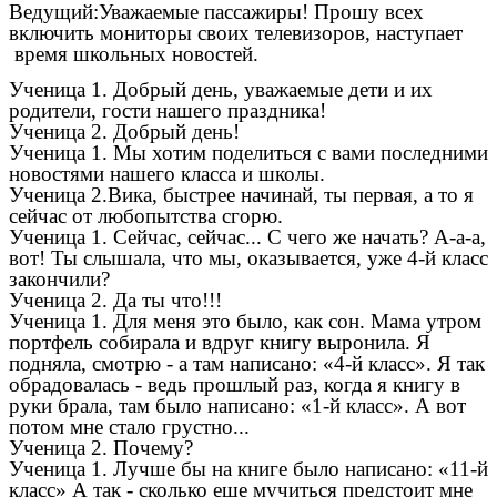
Ведущий:Уважаемые пассажиры! Прошу всех
включить мониторы своих телевизоров, наступает
время школьных новостей.
Ученица 1. Добрый день, уважаемые дети и их
родители, гости нашего праздника!
Ученица 2. Добрый день!
Ученица 1. Мы хотим поделиться с вами последними
новостями нашего класса и школы.
Ученица 2.Вика, быстрее начинай, ты первая, а то я
сейчас от любопытства сгорю.
Ученица 1. Сейчас, сейчас... С чего же начать? А-а-а,
вот! Ты слышала, что мы, оказывается, уже 4-й класс
закончили?
Ученица 2. Да ты что!!!
Ученица 1. Для меня это было, как сон. Мама утром
портфель собирала и вдруг книгу выронила. Я
подняла, смотрю - а там написано: «4-й класс». Я так
обрадовалась - ведь прошлый раз, когда я книгу в
руки брала, там было написано: «1-й класс». А вот
потом мне стало грустно...
Ученица 2. Почему?
Ученица 1. Лучше бы на книге было написано: «11-й
класс» А так - сколько еще мучиться предстоит мне