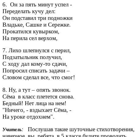
6. Он за пять минут успел -
Переделать кучу дел:
Он подставил три подножки
Владьке, Сашке и Сережке.
Прокатился кувырком,
На перила сел верхом,
7. Лихо шлепнулся с перил,
Подзатыльник получил,
С ходу дал кому-то сдачи,
Попросил списать задачи –
Словом сделал все, что смог!
8. Ну, а тут – опять звонок.
Сёма в класс плетется снова.
Бедный! Нет лица на нем!
"Ничего, - вздыхает Сёма, -
На уроке отдохнем".
:
Послушав такие шуточные стихотворения,
Учитель
наверное, вы, ребята, в 5 классе будите проводить