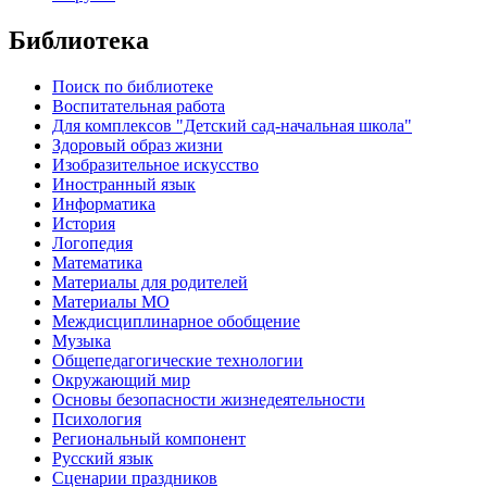
Библиотека
Поиск по библиотеке
Воспитательная работа
Для комплексов "Детский сад-начальная школа"
Здоровый образ жизни
Изобразительное искусство
Иностранный язык
Информатика
История
Логопедия
Математика
Материалы для родителей
Материалы МО
Междисциплинарное обобщение
Музыка
Общепедагогические технологии
Окружающий мир
Основы безопасности жизнедеятельности
Психология
Региональный компонент
Русский язык
Сценарии праздников