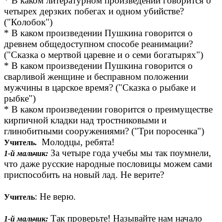
* В каком литературном произведении говорится о
четырех дерзких побегах и одном убийстве?
("Колобок")
* В каком произведении Пушкина говорится о
древнем общедоступном способе реанимации?
("Сказка о мертвой царевне и о семи богатырях")
* В каком произведении Пушкина говорится о
сварливой женщине и бесправном положении
мужчины в царское время? ("Сказка о рыбаке и
рыбке")
* В каком произведении говорится о преимуществе
кирпичной кладки над тростниковыми и
глинобитными сооружениями? ("Три поросенка")
Молодцы, ребята!
Учитель.
За четыре года учебы мы так поумнели,
1-й мальчик:
что даже русские народные пословицы можем сами
приспособить на новый лад. Не верите?
: Не верю.
Учитель
Так проверьте! Называйте нам начало
1-й мальчик: