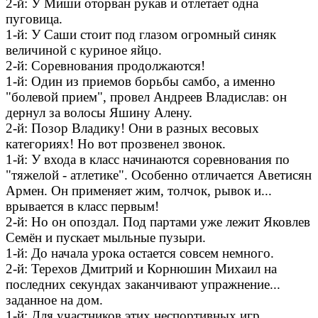
2-й: У Миши оторван рукав и отлетает одна
пуговица.
1-й: У Саши стоит под глазом огромный синяк
величиной с куриное яйцо.
2-й: Соревнования продолжаются!
1-й: Один из приемов борьбы самбо, а именно
"болевой прием", провел Андреев Владислав: он
дернул за волосы Яшину Алену.
2-й: Позор Владику! Они в разных весовых
категориях! Но вот прозвенел звонок.
1-й: У входа в класс начинаются соревнования по
"тяжелой - атлетике". Особенно отличается Аветисян
Армен. Он применяет жим, толчок, рывок и...
врывается в класс первым!
2-й: Но он опоздал. Под партами уже лежит Яковлев
Семён и пускает мыльные пузыри.
1-й: До начала урока остается совсем немного.
2-й: Терехов Дмитрий и Корнюшин Михаил на
последних секундах заканчивают упражнение...
заданное на дом.
1-й: Для участников этих неспортивных игр