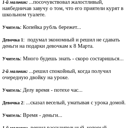
...посочувствовал жалостливый,
1-й мальчик:
наябедничав завучу о том, что его приятели курят в
школьном туалете.
: Копейка рубль бережет...
Учитель
: подумал экономный и решил не сдавать
Девочка 1
деньги на подарки девочкам к 8 Марта.
: Много будешь знать - скоро состаришься...
Учитель
...решил спокойный, когда получил
2-й мальчик:
очередную двойку на уроке.
: Делу время - потехе час...
Учитель
: ...сказал веселый, уматывая с урока домой.
Девочка 2
: Время - деньги...
Учитель
решил рассудительный, который
1-й мальчик: