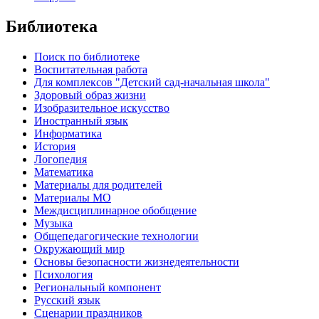
Библиотека
Поиск по библиотеке
Воспитательная работа
Для комплексов "Детский сад-начальная школа"
Здоровый образ жизни
Изобразительное искусство
Иностранный язык
Информатика
История
Логопедия
Математика
Материалы для родителей
Материалы МО
Междисциплинарное обобщение
Музыка
Общепедагогические технологии
Окружающий мир
Основы безопасности жизнедеятельности
Психология
Региональный компонент
Русский язык
Сценарии праздников