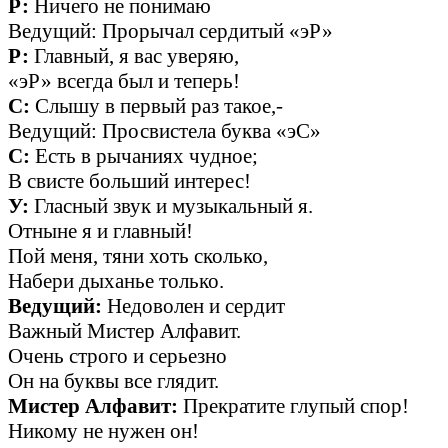
Р:
Ничего не понимаю
Ведущий: Прорычал сердитый «эР»
Р:
Главный, я вас уверяю,
«эР» всегда был и теперь!
С:
Слышу в первый раз такое,-
Ведущий: Просвистела буква «эС»
С:
Есть в рычаниях чудное;
В свисте больший интерес!
У:
Гласный звук и музыкальный я.
Отныне я и главный!
Пой меня, тяни хоть сколько,
Набери дыханье только.
Ведущий:
Недоволен и сердит
Важный Мистер Алфавит.
Очень строго и серьезно
Он на буквы все глядит.
Мистер Алфавит:
Прекратите глупый спор!
Никому не нужен он!