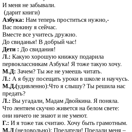
И меня не забывали.
(дарит книги)
Азбука:
Нам теперь проститься нужно,-
Вас покину я сейчас.
Вместе все учитесь дружно.
До свиданья! В добрый час!
Дети :
До свидания!
Л.:
Какую хорошую книжку подарила
первоклассникам Азбука! Я тоже такую хочу.
М.Д:
Зачем? Ты же не умеешь читать.
Л.:
А я буду посещать уроки в школе и научусь.
М.Д.(
удивленно):Что я слышу? Ты решила нас
предать?
Л.:
Вы угадали, Мадам Двойкина. Я поняла.
Что лентяем скучно живется на белом свете:
они ничего не знают и не умеют.
Г.:
И я тоже так считаю. Хочу быть грамотным.
М.Д
(недовольно): Предатели! Предали меня –