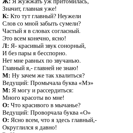
Ж:
Я жужжать уж притомилась,
Значит, главная уже!
К:
Кто тут главный? Неужели
Слов со мной забыть сумели?
Частый я в словах согласный.
Это всем конечно, ясно!
Л:
Я- красивый звук сонорный,
И без пары я бесспорно.
Нет мне равных по звучанью.
Главный я,- главней не знаю!
М:
Ну зачем же так хвалиться?
Ведущий: Промычала буква «Мэ»
М:
Я могу и рассердиться:
Много красоты во мне!
О:
Что красивого в мычанье?
Ведущий: Проворчала буква «О»
О:
Ясно всем, что я здесь главный,-
Округлился я давно!