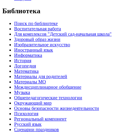
Библиотека
Поиск по библиотеке
Воспитательная работа
Для комплексов "Детский сад-начальная школа"
Здоровый образ жизни
Изобразительное искусство
Иностранный язык
Информатика
История
Логопедия
Математика
Материалы для родителей
Материалы МО
Междисциплинарное обобщение
Музыка
Общепедагогические технологии
Окружающий мир
Основы безопасности жизнедеятельности
Психология
Региональный компонент
Русский язык
Сценарии праздников