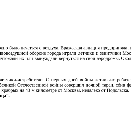
о было начаться с воздуха. Вражеская авиация предприняла пе
отивовоздушной обороне города играли летчики и зенитчики Мо
ничтожали их или вынуждали вернуться на свои аэродромы. Око
летчики-истребители. С первых дней войны летчик-истребите
 Великой Отечественной войны совершил ночной таран, сбив ф
ю храбрых на 43-м километре от Москвы, недалеко от Подольска.
ица”.