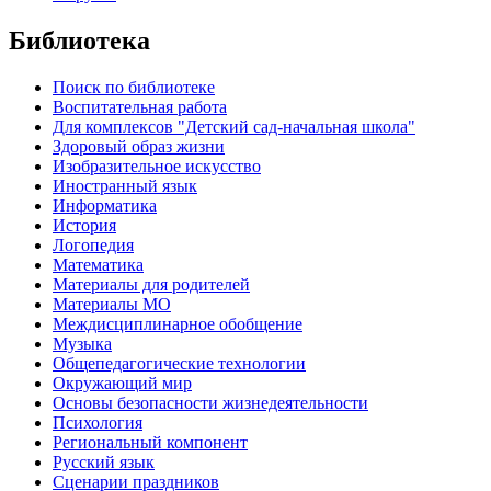
Библиотека
Поиск по библиотеке
Воспитательная работа
Для комплексов "Детский сад-начальная школа"
Здоровый образ жизни
Изобразительное искусство
Иностранный язык
Информатика
История
Логопедия
Математика
Материалы для родителей
Материалы МО
Междисциплинарное обобщение
Музыка
Общепедагогические технологии
Окружающий мир
Основы безопасности жизнедеятельности
Психология
Региональный компонент
Русский язык
Сценарии праздников