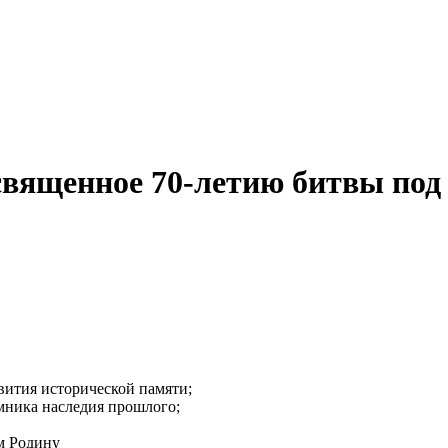
освященное 70-летию битвы по
вития исторической памяти;
емника наследия прошлого;
м Родину