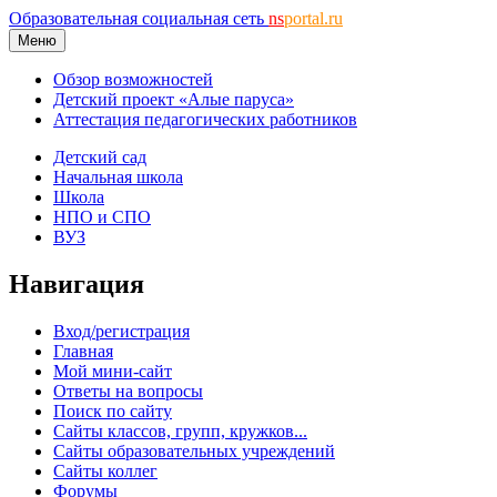
Образовательная социальная сеть
ns
portal.ru
Меню
Обзор возможностей
Детский проект «Алые паруса»
Аттестация педагогических работников
Детский сад
Начальная школа
Школа
НПО и СПО
ВУЗ
Навигация
Вход/регистрация
Главная
Мой мини-сайт
Ответы на вопросы
Поиск по сайту
Сайты классов, групп, кружков...
Сайты образовательных учреждений
Сайты коллег
Форумы