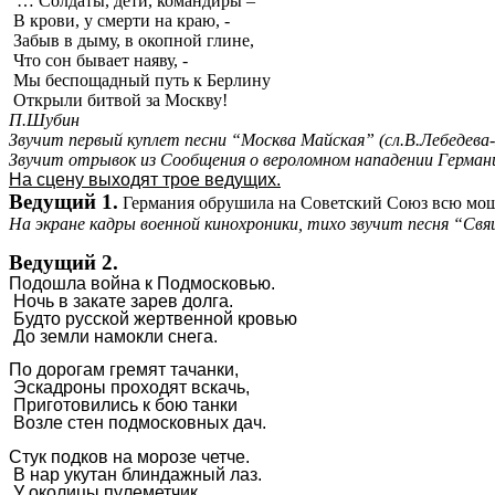
“… Солдаты, дети, командиры –
В крови, у смерти на краю, -
Забыв в дыму, в окопной глине,
Что сон бывает наяву, -
Мы беспощадный путь к Берлину
Открыли битвой за Москву!
П.Шубин
Звучит первый куплет песни “Москва Майская” (сл.В.Лебедева-К
Звучит отрывок из Сообщения о вероломном нападении Герма
На сцену выходят трое ведущих.
Ведущий 1.
Германия обрушила на Советский Союз всю мощь
На экране кадры военной кинохроники, тихо звучит песня “Свя
Ведущий 2.
Подошла война к Подмосковью.
Ночь в закате зарев долга.
Будто русской жертвенной кровью
До земли намокли снега.
По дорогам гремят тачанки,
Эскадроны проходят вскачь,
Приготовились к бою танки
Возле стен подмосковных дач.
Стук подков на морозе четче.
В нар укутан блиндажный лаз.
У околицы пулеметчик