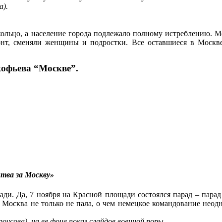
а).
в кольцо, а население города подлежало полному истреблению.
нт, сменяли женщины и подростки. Все оставшиеся в Москве
кофьева “Москве”.
тва за Москву»
ди. Да, 7 ноября на Красной площади состоялся парад – парад 
о Москва не только не пала, о чем немецкое командование неод
оусова), на ее фоне показ слайдов военной поры.