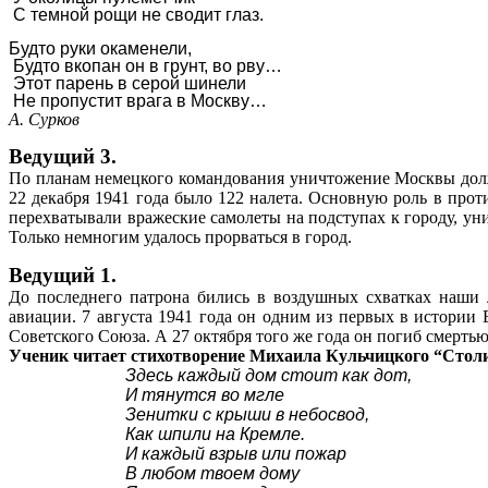
С темной рощи не сводит глаз.
Будто руки окаменели,
Будто вкопан он в грунт, во рву…
Этот парень в серой шинели
Не пропустит врага в Москву…
А. Сурков
Ведущий 3.
По планам немецкого командования уничтожение Москвы должн
22 декабря 1941 года было 122 налета. Основную роль в пр
перехватывали вражеские самолеты на подступах к городу, у
Только немногим удалось прорваться в город.
Ведущий 1.
До последнего патрона бились в воздушных схватках наши 
авиации. 7 августа 1941 года он одним из первых в истории
Советского Союза. А 27 октября того же года он погиб смерть
Ученик читает стихотворение Михаила Кульчицкого “Стол
Здесь каждый дом стоит как дот,
И тянутся во мгле
Зенитки с крыши в небосвод,
Как шпили на Кремле.
И каждый взрыв или пожар
В любом твоем дому