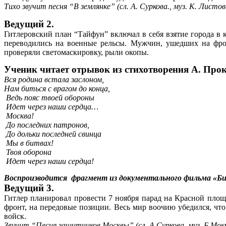
Тихо звучит песня “В землянке” (сл. А. Суркова., муз. К. Листов
Ведущий 2.
Гитлеровский план “Тайфун” включал в себя взятие города 
переводились на военные рельсы. Мужчин, ушедших на фро
проверяли светомаскировку, рыли окопы.
Ученик читает отрывок из стихотворения А. Про
Вся родина встала заслоном,
Нам биться с врагом до конца,
Ведь пояс твоей обороны
Идет через наши сердца…
Москва!
До последних патронов,
До дольки последней свинца
Мы в битвах!
Твоя оборона
Идет через наши сердца!
Воспроизводится фрагмент из документального фильма «Би
Ведущий 3.
Гитлер планировал провести 7 ноября парад на Красной площа
фронт, на передовые позиции. Весь мир воочию убедился, чт
войск.
Звучит “Песня защитников Москвы” (сл. А.Суркова, муз. Б.Мокр