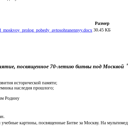
Размер
30.45 КБ
od_moskvoy_prolog_pobedy_avtosohranennyy.docx
"
иятие, посвященное 70-летию битвы под Москвой
звития исторической памяти;
еемника наследия прошлого;
им Родину
ан.
 учебные картины, посвященные Битве за Москву. На мультимед