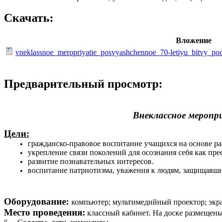
Скачать:
Вложение
vneklassnoe_meropriyatie_posvyashchennoe_70-letiyu_bitvy_p
Предварительный просмотр:
Внеклассное меропр
Цели:
гражданско-правовое воспитание учащихся на основе ра
укрепление связи поколений для осознания себя как пр
развитие познавательных интересов.
воспитание патриотизма, уважения к людям, защищавш
Оборудование:
компьютер; мультимедийный проектор; экр
Место проведения:
классный кабинет. На доске размещены