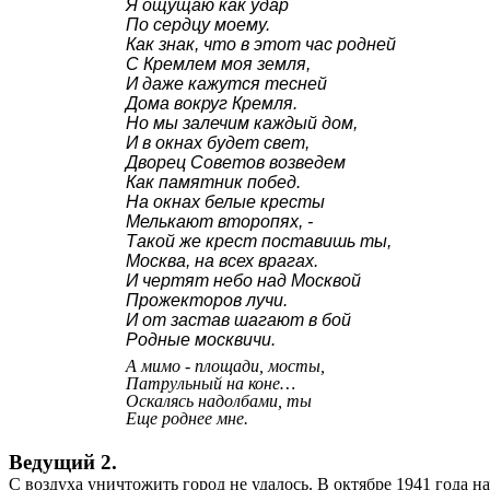
Я ощущаю как удар
По сердцу моему.
Как знак, что в этот час родней
С Кремлем моя земля,
И даже кажутся тесней
Дома вокруг Кремля.
Но мы залечим каждый дом,
И в окнах будет свет,
Дворец Советов возведем
Как памятник побед.
На окнах белые кресты
Мелькают второпях, -
Такой же крест поставишь ты,
Москва, на всех врагах.
И чертят небо над Москвой
Прожекторов лучи.
И от застав шагают в бой
Родные москвичи.
А мимо - площади, мосты,
Патрульный на коне…
Оскалясь надолбами, ты
Еще роднее мне.
Ведущий 2.
С воздуха уничтожить город не удалось. В октябре 1941 года н