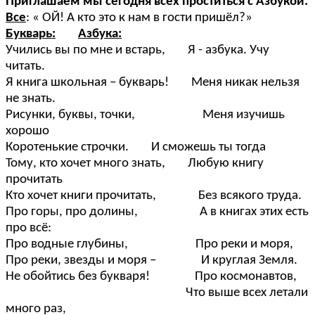
Приглашаем мы сегодня всех проститься с Азбукой.
Все
: « ОЙ! А кто это к нам в гости пришёл?»
Букварь:
Азбука:
Учились вы по мне и встарь, Я - азбука. Учу
читать.
Я книга школьная – букварь! Меня никак нельзя
не знать.
Рисунки, буквы, точки, Меня изучишь
хорошо
Коротенькие строчки. И сможешь ты тогда
Тому, кто хочет много знать, Любую книгу
прочитать
Кто хочет книги прочитать, Без всякого труда.
Про горы, про долины, А в книгах этих есть
про всё:
Про водные глубины, Про реки и моря,
Про реки, звезды и моря – И круглая Земля.
Не обойтись без букваря! Про космонавтов,
Что выше всех летали
много раз,