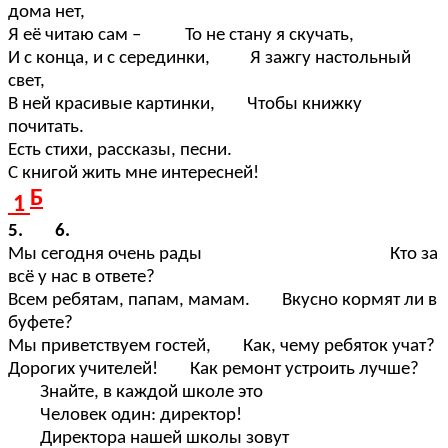
дома нет,
Я её читаю сам – То не стану я скучать,
И с конца, и с серединки, Я зажгу настольный
свет,
В ней красивые картинки, Чтобы книжку
почитать.
Есть стихи, рассказы, песни.
С книгой жить мне интересней!
Б
1
5.
6.
Мы сегодня очень рады Кто за
всё у нас в ответе?
Всем ребятам, папам, мамам. Вкусно кормят ли в
буфете?
Мы приветствуем гостей, Как, чему ребяток учат?
Дорогих учителей! Как ремонт устроить лучше?
Знайте, в каждой школе это
Человек один: директор!
Директора нашей школы зовут