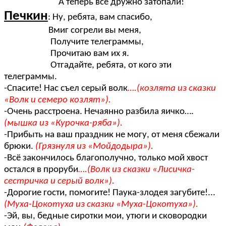
А теперь все дружно затопали!
Печкин
: Ну, ребята, вам спасибо,
Вмиг согрели вы меня,
Получите телеграммы,
Прочитаю вам их я.
Отгадайте, ребята, от кого эти
телеграммы.
-Спасите! Нас съел серый волк
….(козлята из сказки
«Волк и семеро козлят»).
-Очень расстроена. Нечаянно разбила яичко….
(мышка из «Курочка-ряба»).
-Прибыть на ваш праздник не могу, от меня сбежали
брюки.
(Грязнуля из «Мойдодыра»).
-Всё закончилось благополучно, только мой хвост
остался в проруби
….(Волк из сказки «Лисичка-
сестричка и серый волк»).
-Дорогие гости, помогите! Паука-злодея загубите!...
(Муха-Цокотуха из сказки «Муха-Цокотуха»).
-Эй, вы, бедные сиротки мои, утюги и сковородки