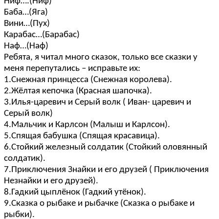
Ниф….(Ниф)
Баба…(Яга)
Вини…(Пух)
Карабас…(Барабас)
Наф…(Наф)
Ребята, я читал много сказок, только все сказки у
меня перепутались – исправьте их:
1.Снежная принцесса (Снежная королева).
2.Жёлтая кепочка (Красная шапочка).
3.Илья-царевич и Серый волк ( Иван- царевич и
Серый волк)
4.Мальчик и Карлсон (Малыш и Карлсон).
5.Спящая бабушка (Спящая красавица).
6.Стойкий железный солдатик (Стойкий оловянный
солдатик).
7.Приключения Знайки и его друзей ( Приключения
Незнайки и его друзей).
8.Гадкий цыплёнок (Гадкий утёнок).
9.Сказка о рыбаке и рыбачке (Сказка о рыбаке и
рыбки).