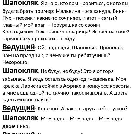
Шапокляк
: Я знаю, кто вам нравиться, с кого вы
будете брать пример: Мальвина – эта зануда, Вини-
Пух – песенки какие-то сочиняет, и этот – самый
главный мой враг – Чебурашка со своим
Крокодилом. Тоже нашел товарища! Играет на своей
гармошке у прохожих на виду!
Ведущий
: Ой, подожди, Шапокляк. Пришла к
нам на праздник, а чему же ты ребят учишь?
Нехорошо!
Шапокляк
: Не буду, не буду! Это я от горя
забылась. Я ведь осталась одна-одинешенька. Моя
крыска Лариска сейчас в Африке а конкурсе красоты,
а мне ведь одной-то скучно пакости делать. А друга
здесь можно найти?
Ведущий
: Конечно! А какого друга тебе нужно?
Шапокляк
: Мне надо….Мне надо….Мне надо
двоечника!