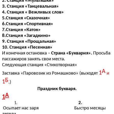
2. Станция «Мультяшки»
3. Станция «Танцевальная»
4. Станция « Вежливых слов»
5.Станция «Сказочная»
6.Станция «Спортивная»
7.Станция «Каток»
8.Станция «Загадкино»
9. Станция «Прощальная»
10. Станция «Песенная»
И конечная остановка –
Страна «Буквария».
Просьба
пассажиров занять свои места.
Следующая станция «Стихотворная»
А
1
Заставка «Паровозик из Ромашково» (выходят
и
Б
1
.)
Праздник букваря.
А
1
2.
Осыпает нас заря Быстро месяцы