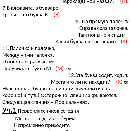
Перекладиной назвали
(П).
9.В алфавите, в букваре
Третья - это буква В
(В)
10.На прямую палочку
Справа села галочка.
Там поныне и сидит –
Какая буква на нас глядит.
(К).
11.Палочка и палочка,
Между ними галочка.
И понятно сразу всем:
Получилась буква М
(М)
эм.
12.Эта буква ходит, ходит,
Места что ли не находит?
(Х)
ха
Ну я поняла, буквы наши дети выучили очень
хорошо! В путь! Осторожно, двери закрываются.
Следующая станция « Прощальная».
Уч.1
Первоклассников сегодня
Мы на праздник соберём.
Непременно приходите