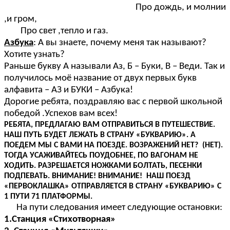
Про дождь, и молнии
,и гром,
Про свет ,тепло и газ.
Азбука
: А вы знаете, почему меня так называют?
Хотите узнать?
Раньше букву А называли Аз, Б – Буки, В – Веди. Так и
получилось моё название от двух первых букв
алфавита – АЗ и БУКИ – Азбука!
Дорогие ребята, поздравляю вас с первой школьной
победой .Успехов вам всех!
РЕБЯТА, ПРЕДЛАГАЮ ВАМ ОТПРАВИТЬСЯ В ПУТЕШЕСТВИЕ.
НАШ ПУТЬ БУДЕТ ЛЕЖАТЬ В СТРАНУ «БУКВАРИЮ». А
ПОЕДЕМ МЫ С ВАМИ НА ПОЕЗДЕ. ВОЗРАЖЕНИЙ НЕТ? (НЕТ).
ТОГДА УСАЖИВАЙТЕСЬ ПОУДОБНЕЕ, ПО ВАГОНАМ НЕ
ХОДИТЬ. РАЗРЕШАЕТСЯ НОЖКАМИ БОЛТАТЬ, ПЕСЕНКИ
ПОДПЕВАТЬ. ВНИМАНИЕ! ВНИМАНИЕ! НАШ ПОЕЗД
«ПЕРВОКЛАШКА» ОТПРАВЛЯЕТСЯ В СТРАНУ «БУКВАРИЮ» С
1 ПУТИ 71 ПЛАТФОРМЫ.
На пути следования имеет следующие остановки:
1.Станция «Стихотворная»