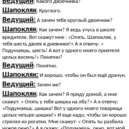
Ведущий
: Какого двоечника?
Шапокляк
: Круглого.
Ведущий:
А зачем тебе круглый двоечник?
Шапокляк
: Как зачем? Я ведь учусь в школе
вредителе. Вот скажут мне : «Опять, Шапокляк, у
тебя шесть двоек в дневнике!» А я отвечу: «
Подумаешь, шесть! А вот у одного моего приятеля
целых восемь!» Понятно?
Ведущий
: Понятно.
Шапокляк:
И хорошо, чтобы он был ещё драчун.
Ведущий:
Зачем же?
Шапокляк
: Как зачем? Я приду домой, а мне
скажут: « Опять у тебя шишка на лбу?» А я отвечу:
«Подумаешь ,шишка! Вот у одного моего товарища
целых четыре шишки!» И еще надо, чтобы он хорошо
стрелял из рогатки. Мне скажут: « Опять ты разбила
чужое окно?» А я скажу: «Подумаешь, окно, вот мой