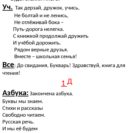
Уч.
Так дерзай, дружок, учись,
Не болтай и не ленись,
Не отлёживай бока –
Путь-дорога нелегка.
С книжкой продолжай дружить
И учёбой дорожить.
Рядом верные друзья.
Вместе – школьная семья!
Все
: До свидания, Букварь! Здравствуй, книга для
чтения!
Д
1
Азбука:
Закончена азбука.
Буквы мы знаем.
Стихи и рассказы
Свободно читаем.
Русская речь.
И мы её будем