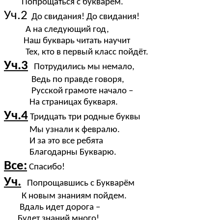
Попрощаться с букварём.
Уч.2
До свидания! До свидания!
А на следующий год,
Наш букварь читать научит
Тех, кто в первый класс пойдёт.
Уч.3
Потрудились мы немало,
Ведь по правде говоря,
Русской грамоте начало –
На страницах букваря.
Уч.4
Тридцать три родные буквы
Мы узнали к февралю.
И за это все ребята
Благодарны Букварю.
Все:
Спасибо!
Уч.
Попрощавшись с Букварём
К новым знаниям пойдем.
Вдаль идет дорога –
Будет знаний много!