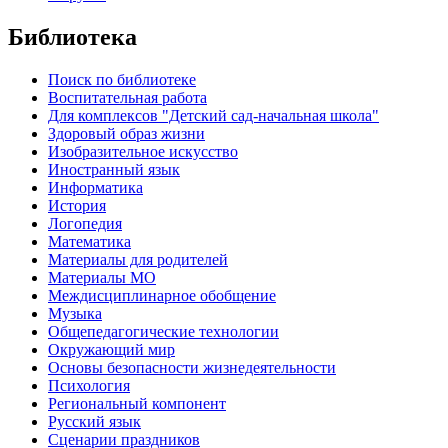
Библиотека
Поиск по библиотеке
Воспитательная работа
Для комплексов "Детский сад-начальная школа"
Здоровый образ жизни
Изобразительное искусство
Иностранный язык
Информатика
История
Логопедия
Математика
Материалы для родителей
Материалы МО
Междисциплинарное обобщение
Музыка
Общепедагогические технологии
Окружающий мир
Основы безопасности жизнедеятельности
Психология
Региональный компонент
Русский язык
Сценарии праздников