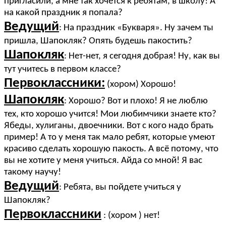
пригласили, а мне так хочется к ребятам, в школу! А
на какой праздник я попала?
Ведущий
: На праздник «Букваря». Ну зачем ты
пришла, Шапокляк? Опять будешь пакостить?
Шапокляк
: Нет-нет, я сегодня добрая! Ну, как вы
тут учитесь в первом классе?
Первоклассники:
(хором) Хорошо!
Шапокляк
: Хорошо? Вот и плохо! Я не люблю
тех, кто хорошо учится! Мои любимчики знаете кто?
Ябеды, хулиганы, двоечники. Вот с кого надо брать
пример! А то у меня так мало ребят, которые умеют
красиво сделать хорошую пакость. А всё потому, что
вы не хотите у меня учиться. Айда со мной! Я вас
такому научу!
Ведущий
: Ребята, вы пойдете учиться у
Шапокляк?
Первоклассники
: (хором ) нет!