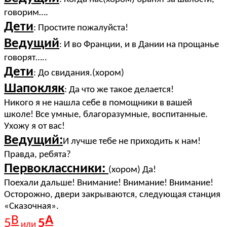
говорим….
Дети
: Простите пожалуйста!
Ведущий
: И во Франции, и в Дании на прощанье
говорят…..
Дети
: До свидания.(хором)
Шапокляк
: Да что же такое делается!
Никого я не нашла себе в помощники в вашей
школе! Все умные, благоразумные, воспитанные.
Ухожу я от вас!
Ведущий:
И лучше тебе не приходить к нам!
Правда, ребята?
Первоклассники:
(хором) Да!
Поехали дальше! Внимание! Внимание! Внимание!
Осторожно, двери закрываются, следующая станция
«Сказочная».
В
А
5
5
или