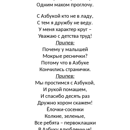
Одним махом проглочу.
С Азбукой кто не в ладу,
С тем я дружбу не веду.
У меня характер круг –
Уважаю с детства труд!
Припев:
Почему у малышей
Мокрые реснички?
Потому что в Азбуке
Кончились странички.
Припев:
Мы простимся с Азбукой,
И рукой помашем,
И спасибо десять раз
Дружно хором скажем!
Ёлочки-сосенки
Колкие, зеленые,
Все ребята – первоклашки
В Азбуку влюбленные!