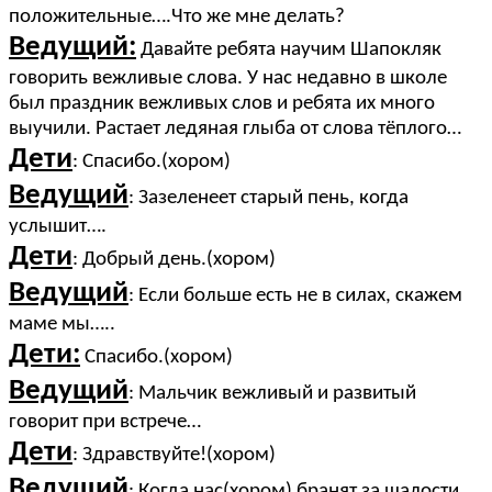
положительные….Что же мне делать?
Ведущий:
Давайте ребята научим Шапокляк
говорить вежливые слова. У нас недавно в школе
был праздник вежливых слов и ребята их много
выучили. Растает ледяная глыба от слова тёплого…
Дети
: Спасибо.(хором)
Ведущий
: Зазеленеет старый пень, когда
услышит….
Дети
: Добрый день.(хором)
Ведущий
: Если больше есть не в силах, скажем
маме мы…..
Дети:
Спасибо.(хором)
Ведущий
: Мальчик вежливый и развитый
говорит при встрече…
Дети
: Здравствуйте!(хором)
Ведущий
: Когда нас(хором) бранят за шалости,