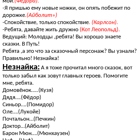
мои
.(Федора).
-Я пришью ему новые ножки, он опять побежит по
дорожке
.(Айболит»)
-Спокойствие, только спокойствие
. (Карлсон).
-Ребята, давайте жить дружно
(Кот Леопольд).
Ведущий: Молодцы ,ребята! Вы хорошо знаете
сказки. В Путь!
Ребята ,а это что за сказочный персонаж? Вы узнали?
Правильно! Незнайка!
Незнайка:
А я тоже прочитал много сказок, вот
только забыл как зовут главных героев. Помогите
мне, ребята.
Домовёнок…..(Кузя)
Дядя….(Фёдор)
Синьор….(Помидор)
Оле….(Лукойе)
Почтальон…(Печкин)
Доктор…(Айболит)
Барон Мюн….(Мюнхаузен)