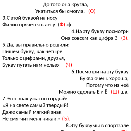
До того она кругла,
Укатиться бы смогла.
(О)
3.С этой буквой на носу
Филин прячется в лесу. (
Ф)
эф
4.На эту букву посмотри
Она совсем как цифра 3
(З).
5.Да, вы правильно решили:
Пишем букву, как четыре.
Только с цифрами, друзья,
Букву путать нам нельзя
(Ч)
6.Посмотри на эту букву
Буква очень хороша,
Потому что из неё
Можно сделать Е и Ё
(Ш)
ша.
7.Этот знак ужасно гордый:
«Я на свете самый твердый!
Даже самый мягкий знак
Не смягчит меня никак!»
(Ъ).
8.Эту буквумы в спортзале