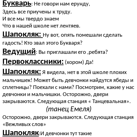
Букварь
: Не говори нам ерунду,
Здесь все приучены к труду.
И все мы твердо знаем
Что в нашей школе нет лентяев.
Шапокляк:
Ну вот, опять помешали сделать
гадость! Кто звал этого Букваря?
Ведущий
: Вы приглашали его ,ребята?
Первоклассники:
(хором) Да!
Шапокляк:
Я видела, нет в этой школе плохих
мальчишек! Может быть девчонки найдутся ябеды и
сплетницы? Поехали с нами? Посмотрим, какие у нас
девчонки и мальчишки. Осторожно, двери
закрываются. Следующая станция « Танцевальная».
(танец Емеля)
Осторожно, двери закрываются. Следующая станция
«Вежливых слов»
Шапокляк
:И девчонки тут такие