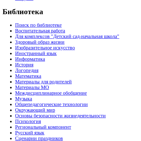
Библиотека
Поиск по библиотеке
Воспитательная работа
Для комплексов "Детский сад-начальная школа"
Здоровый образ жизни
Изобразительное искусство
Иностранный язык
Информатика
История
Логопедия
Математика
Материалы для родителей
Материалы МО
Междисциплинарное обобщение
Музыка
Общепедагогические технологии
Окружающий мир
Основы безопасности жизнедеятельности
Психология
Региональный компонент
Русский язык
Сценарии праздников