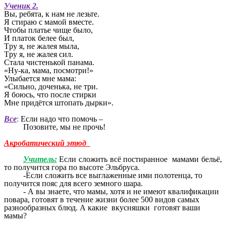
Ученик 2.
Вы, ребята, к нам не лезьте.
Я стираю с мамой вместе.
Чтобы платье чище было,
И платок белее был,
Tpy я, не жалея мыла,
Tpy я, не жалея сил.
Стала чистенькой панама.
«Hy-ка, мама, посмотри!»
Улыбается мне мама:
«Сильно, доченька, не три.
Я боюсь, что после стирки
Мне придётся штопать дырки».
Все
:
Если надо что помочь –
Позовите, мы не прочь!
Акробатический этюд
Учитель:
Если сложить всё постиранное мамами бельё,
то получится гора по высоте Эльбруса.
-Если сложить все выглаженные ими полотенца, то
получится пояс для всего земного шара.
- А вы знаете, что мамы, хотя и не имеют квалификации
повара, готовят в течение жизни более 500 видов самых
разнообразных блюд. А какие вкусняшки готовят ваши
мамы?