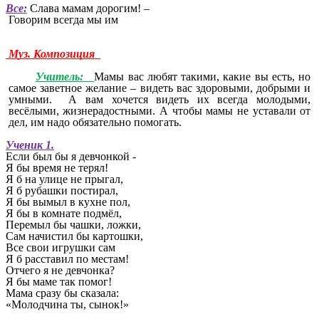
Все:
Слава мамам дорогим! –
Говорим всегда мы им
Муз. Композиция
Учитель:
Мамы вас любят такими, какие вы есть, но
самое заветное желание – видеть вас здоровыми, добрыми и
умными. А вам хочется видеть их всегда молодыми,
весёлыми, жизнерадостными. А чтобы мамы не уставали от
дел, им надо обязательно помогать.
Ученик 1.
Если был бы я девчонкой -
Я бы время не терял!
Я б на улице не прыгал,
Я б рубашки постирал,
Я бы вымыл в кухне пол,
Я бы в комнате подмёл,
Перемыл бы чашки, ложки,
Сам начистил бы картошки,
Все свои игрушки сам
Я б расставил по местам!
Отчего я не девчонка?
Я бы маме так помог!
Мама сразу бы сказала:
«Молодчина ты, сынок!»