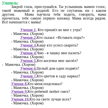
Учитель:
Закрой глаза, прислушайся. Ты услышишь мамин голос,
такой знакомый и родной. Его не спутаешь ни с каким
другим. Мама научила тебя ходить, говорить, мама
прочитала, тебе самую первую книжку. Мама всегда рядом.
Всё начинается с мамы!
Ученик 1.
Кто пришёл ко мне с утра?
- Мамочка. (Хором)
Ученик 2.
Кто сказал: «Вставать пора?»
- Мамочка. (Хором)
Ученик 3.
Кашу кто успел сварить?
- Мамочка. (Хором)
Ученик 4.
Чаю - в чашку мне налить?
- Мамочка. (Хором)
Ученик 5.
Кто косички мне заплёл?
- Мамочка. (Хором)
Ученик 6.
Целый дом один подмёл?
- Мамочка. (Хором)
Ученик 7.
Кто цветов в саду нарвал?
- Мамочка. (Хором)
Ученик 8.
Кто меня поцеловал?
- Мамочка. (Хором)
Ученик 9.
Кто ребячий любит смех?
- Мамочка. (Хором)
Ученик 10.
Кто на свете лучше всех?
- Мамочка. (Хором)