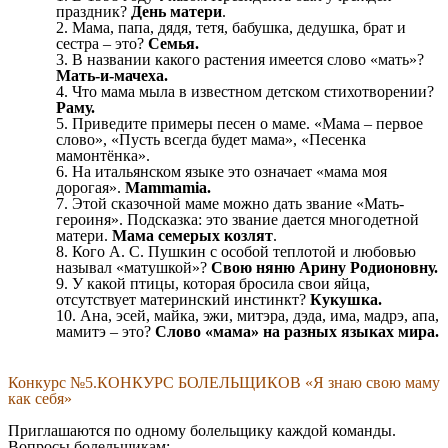
праздник?
День матери
.
Мама, папа, дядя, тетя, бабушка, дедушка, брат и
сестра – это?
Семья.
В названии какого растения имеется слово «мать»?
Мать-и-мачеха.
Что мама мыла в известном детском стихотворении?
Раму.
Приведите примеры песен о маме. «Мама – первое
слово», «Пусть всегда будет мама», «Песенка
мамонтёнка».
На итальянском языке это означает «мама моя
дорогая».
Mammamia.
Этой сказочной маме можно дать звание «Мать-
героиня». Подсказка: это звание дается многодетной
матери.
Мама семерых козлят
.
Кого А. С. Пушкин с особой теплотой и любовью
называл «матушкой»?
Свою няню Арину Родионовну.
У какой птицы, которая бросила свои яйца,
отсутствует материнский инстинкт?
Кукушка.
Ана, эсей, майка, эжи, митэра, дэда, има, мадрэ, апа,
мамитэ – это?
Слово «мама» на разных языках мира.
Конкурс №5.КОНКУРС БОЛЕЛЬЩИКОВ «Я знаю свою маму
как себя»
Приглашаются по одному болельщику каждой команды.
Вопросы болельщикам: