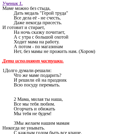
Ученик 1.
Маме можно без стыда,
Дать медаль "Герой труда"
Все дела её - не счесть,
Даже некогда присесть.
И готовит и стирает,
На ночь сказку почитает,
А с утра с большой охотой
Ходит мама на работу.
А потом - по магазинам
Нет, без мамы не прожить нам. (Хором)
Дети исполняют частушки.
1Долго думали-решали:
Что же маме подарить?
И решили ей на праздник
Всю посуду перемыть.
2 Мама, милая ты наша,
Все мы тебя любим.
Огорчать и обижать
Мы тебя не будем!
3Мы желаем нашим мамам
Никогда не унывать.
С каждым годом быть все краше,