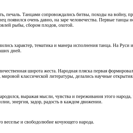
ть, печаль. Танцами сопровождались битвы, походы на войну, 
нец появился очень давно, на заре человечества. Первые танцы
овлей рыбы, сбором плодов, охотой.
ились характер, тематика и манера исполнения танца. На Руси 
аших дней.
личественная широта жеста. Народная пляска первая формировал
 мировой классической литературы, делались научные открытия
 зародился, выражая мысли, чувства и переживания этого народа,
илии, энергия, задор, радость в каждом движении.
то веселье и свободолюбие кочующего народа.