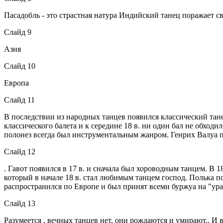
Пасадобль - это страстная натура Индийский танец поражает с
Слайд 9
Азия
Слайд 10
Европа
Слайд 11
В последствии из народных танцев появился классический тане
классического балета и к середине 18 в. ни один бал не обход
полонез всегда был инструментальным жанром. Генрих Валуа по
Слайд 12
. Гавот появился в 17 в. и сначала был хороводным танцем. В 
который в начале 18 в. стал любимым танцем господ. Полька п
распространился по Европе и был принят всеми буржуа на "ура
Слайд 13
Разумеется , вечных танцев нет, они рождаются и умирают,. И