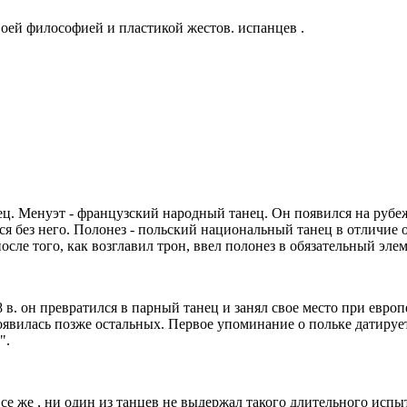
воей философией и пластикой жестов. испанцев .
ц. Менуэт - французский народный танец. Он появился на рубеже
ился без него. Полонез - польский национальный танец в отличи
сле того, как возглавил трон, ввел полонез в обязательный эле
18 в. он превратился в парный танец и занял свое место при евр
оявилась позже остальных. Первое упоминание о польке датируе
".
 все же , ни один из танцев не выдержал такого длительного ис