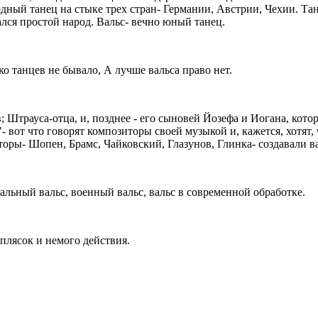
одный танец на стыке трех стран- Германии, Австрии, Чехии. Тан
ался простой народ. Вальс- вечно юный танец.
ько танцев не бывало, А лучше вальса право нет.
; Штрауса-отца, и, позднее - его сыновей Йозефа и Иогана, кото
"- вот что говорят композиторы своей музыкой и, кажется, хотят
ры- Шопен, Брамс, Чайковский, Глазунов, Глинка- создавали ва
альный вальс, военный вальс, вальс в современной обработке.
 плясок и немого действия.