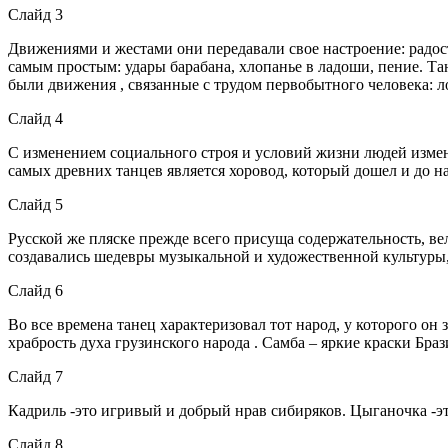
Слайд 3
Движениями и жестами они передавали свое настроение: радос
самым простым: удары барабана, хлопанье в ладоши, пение. Та
были движения , связанные с трудом первобытного человека: л
Слайд 4
С изменением социального строя и условий жизни людей измен
самых древних танцев является хоровод, который дошел и до н
Слайд 5
Русской же пляске прежде всего присуща содержательность, ве
создавались шедевры музыкальной и художественной культуры,
Слайд 6
Во все времена танец характеризовал тот народ, у которого он
храбрость духа грузинского народа . Самба – яркие краски Браз
Слайд 7
Кадриль -это игривый и добрый нрав сибиряков. Цыганочка -э
Слайд 8