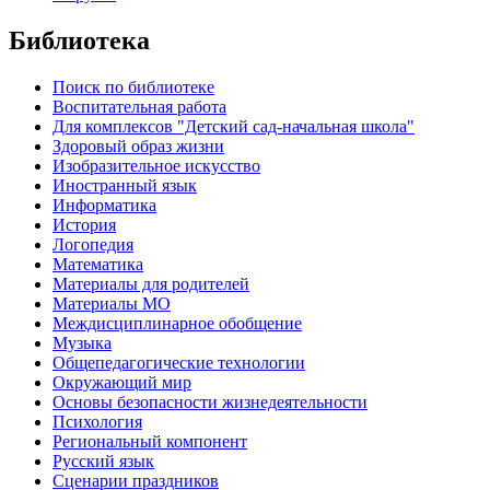
Библиотека
Поиск по библиотеке
Воспитательная работа
Для комплексов "Детский сад-начальная школа"
Здоровый образ жизни
Изобразительное искусство
Иностранный язык
Информатика
История
Логопедия
Математика
Материалы для родителей
Материалы МО
Междисциплинарное обобщение
Музыка
Общепедагогические технологии
Окружающий мир
Основы безопасности жизнедеятельности
Психология
Региональный компонент
Русский язык
Сценарии праздников