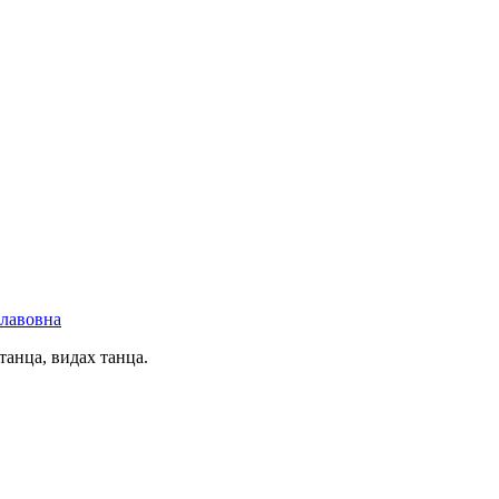
славовна
танца, видах танца.