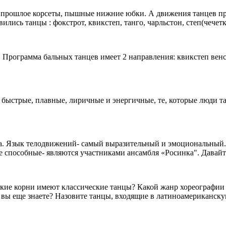
в прошлое корсеты, пышные нижние юбки. А движения танцев п
ились танцы : фокстрот, квикстеп, танго, чарльстон, степ(чечетка
. Программа бальных танцев имеет 2 направления: квикстеп венс
быстрые, плавные, лиричные и энергичные, те, которые люди та
та. Язык телодвижений- самый выразительный и эмоциональный.
ые способные- являются участниками ансамбля «Росинка". Давай
акие корни имеют классические танцы? Какой жанр хореографии 
 вы еще знаете? Назовите танцы, входящие в латиноамериканск