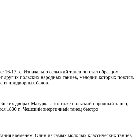
 16-17 в.. Изначально сельский танец он стал образцом
е от других польских народных танцев, мелодии которых поются,
мент придворных балов.
опейских дворах Мазурка - это тоже польский народный танец,
тся 1830 г.. Чешский энергичный танец быстро
пытания временем. Один из самых молодых классических танцев