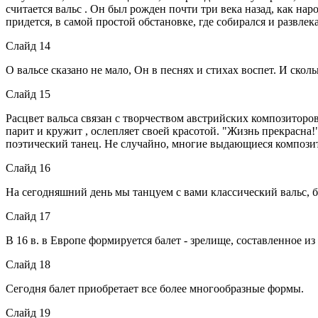
считается вальс . Он был рожден почти три века назад, как нар
придется, в самой простой обстановке, где собирался и развлек
Слайд 14
О вальсе сказано не мало, Он в песнях и стихах воспет. И скол
Слайд 15
Расцвет вальса связан с творчеством австрийских композиторов
парит и кружит , ослепляет своей красотой. "Жизнь прекрасна!
поэтический танец. Не случайно, многие выдающиеся композито
Слайд 16
На сегодняшний день мы танцуем с вами классический вальс, б
Слайд 17
В 16 в. в Европе формируется балет - зрелище, составленное из
Слайд 18
Сегодня балет приобретает все более многообразные формы.
Слайд 19