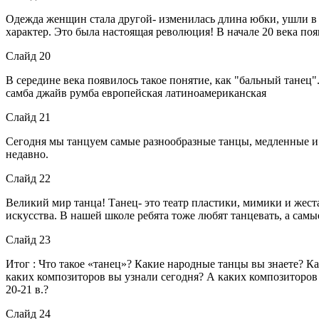
Одежда женщин стала другой- изменилась длина юбки, ушли 
характер. Это была настоящая революция! В начале 20 века появ
Слайд 20
В середине века появилось такое понятие, как "бальный танец"
самба джайв румба европейская латиноамериканская
Слайд 21
Сегодня мы танцуем самые разнообразные танцы, медленные и 
недавно.
Слайд 22
Великий мир танца! Танец- это театр пластики, мимики и жес
искусства. В нашей школе ребята тоже любят танцевать, а сам
Слайд 23
Итог : Что такое «танец»? Какие народные танцы вы знаете? К
каких композиторов вы узнали сегодня? А каких композиторов
20-21 в.?
Слайд 24