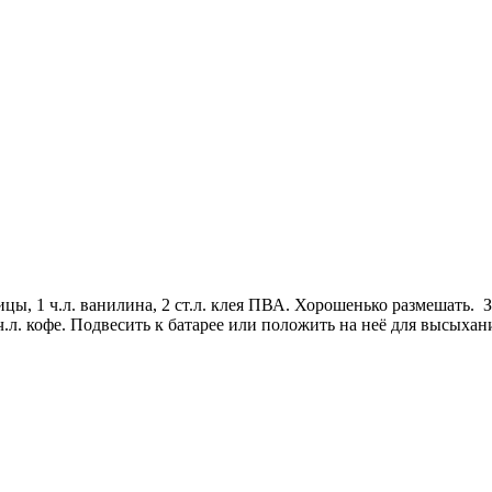
 корицы, 1 ч.л. ванилина, 2 ст.л. клея ПВА. Хорошенько размешат
ч.л. кофе. Подвесить к батарее или положить на неё для высыхан