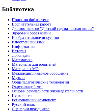
Библиотека
Поиск по библиотеке
Воспитательная работа
Для комплексов "Детский сад-начальная школа"
Здоровый образ жизни
Изобразительное искусство
Иностранный язык
Информатика
История
Логопедия
Математика
Материалы для родителей
Материалы МО
Междисциплинарное обобщение
Музыка
Общепедагогические технологии
Окружающий мир
Основы безопасности жизнедеятельности
Психология
Региональный компонент
Русский язык
Сценарии праздников