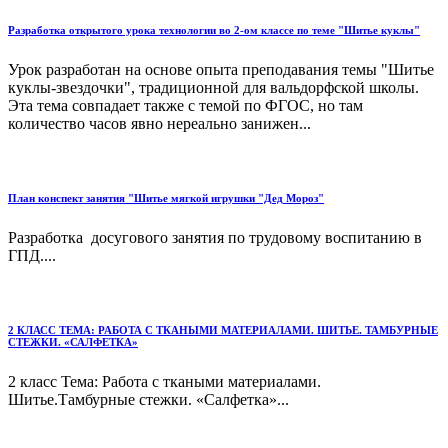
Разработка открытого урока технологии во 2-ом классе по теме "Шитье куклы"
Урок разработан на основе опыта преподавания темы "Шитье
куклы-звездочки", традиционной для вальдорфской школы.
Эта тема совпадает также с темой по ФГОС, но там
количество часов явно нереально занижен...
План конспект занятия "Шитье мягкой игрушки "Дед Мороз"
Разработка досугового занятия по трудовому воспитанию в
ГПД....
2 КЛАСС ТЕМА: РАБОТА С ТКАНЫМИ МАТЕРИАЛАМИ. ШИТЬЕ. ТАМБУРНЫЕ
СТЕЖКИ. «САЛФЕТКА»
2 класс Тема: Работа с ткаными материалами.
Шитье.Тамбурные стежки. «Салфетка»...