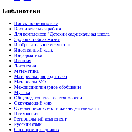
Библиотека
Поиск по библиотеке
Воспитательная работа
Для комплексов "Детский сад-начальная школа"
Здоровый образ жизни
Изобразительное искусство
Иностранный язык
Информатика
История
Логопедия
Математика
Материалы для родителей
Материалы МО
Междисциплинарное обобщение
Музыка
Общепедагогические технологии
Окружающий мир
Основы безопасности жизнедеятельности
Психология
Региональный компонент
Русский язык
Сценарии праздников