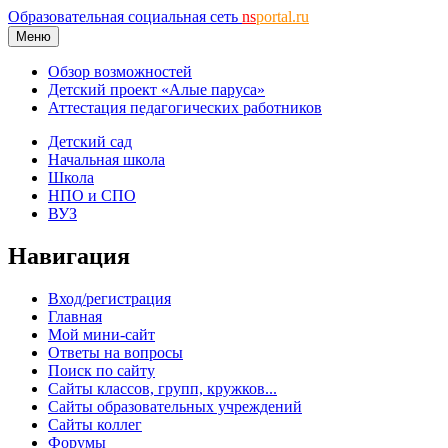
Образовательная социальная сеть
ns
portal.ru
Меню
Обзор возможностей
Детский проект «Алые паруса»
Аттестация педагогических работников
Детский сад
Начальная школа
Школа
НПО и СПО
ВУЗ
Навигация
Вход/регистрация
Главная
Мой мини-сайт
Ответы на вопросы
Поиск по сайту
Сайты классов, групп, кружков...
Сайты образовательных учреждений
Сайты коллег
Форумы