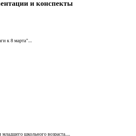
езентации и конспекты
и к 8 марта"...
 младшего школьного возраста....