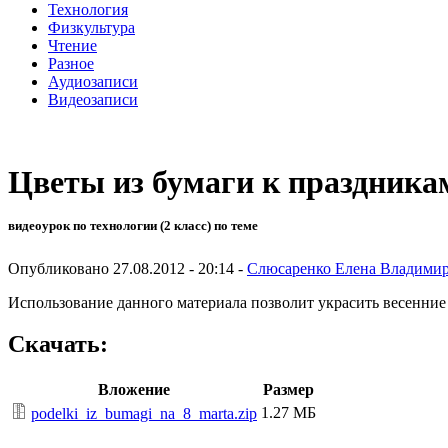
Технология
Физкультура
Чтение
Разное
Аудиозаписи
Видеозаписи
Цветы из бумаги к праздника
видеоурок по технологии (2 класс) по теме
Опубликовано 27.08.2012 - 20:14 -
Слюсаренко Елена Владими
Использование данного материала позволит украсить весенние
Скачать:
Вложение
Размер
1.27 МБ
podelki_iz_bumagi_na_8_marta.zip