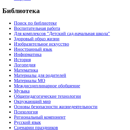
Библиотека
Поиск по библиотеке
Воспитательная работа
Для комплексов "Детский сад-начальная школа"
Здоровый образ жизни
Изобразительное искусство
Иностранный язык
Информатика
История
Логопедия
Математика
Материалы для родителей
Материалы МО
Междисциплинарное обобщение
Музыка
Общепедагогические технологии
Окружающий мир
Основы безопасности жизнедеятельности
Психология
Региональный компонент
Русский язык
Сценарии праздников