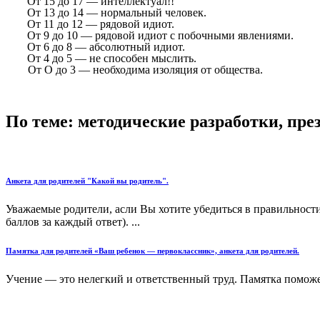
От 15 до 17 — интеллектуал!!
От 13 до 14 — нормальный человек.
От 11 до 12 — рядовой идиот.
От 9 до 10 — рядовой идиот с побочными явлениями.
От 6 до 8 — абсолютный идиот.
От 4 до 5 — не способен мыслить.
От О до 3 — необходима изоляция от общества.
По теме: методические разработки, пр
Анкета для родителей "Какой вы родитель".
Уважаемые родители, асли Вы хотите убедиться в правильности
баллов за каждый ответ). ...
Памятка для родителей «Ваш ребенок — первоклассник», анкета для родителей.
Учение — это нелегкий и ответственный труд. Памятка поможе