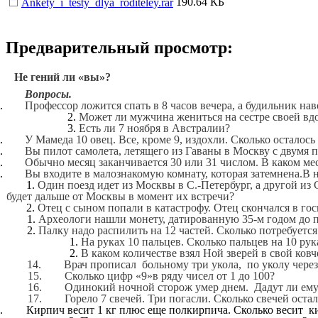
190.64 КБ
Ankety_i_testy_dlya_roditeley.rar
Предварительный просмотр:
Не гений ли «вы»?
Вопросы.
Профессор ложится спать в 8 часов вечера, а будильник нав
Может ли мужчина жениться на сестре своей вд
Есть ли 7 ноября в Австралии?
У Мамеда 10 овец. Все, кроме 9, издохли. Сколько осталось
Вы пилот самолета, летящего из Гаваны в Москву с двумя 
Обычно месяц заканчивается 30 или 31 числом. В каком мес
Вы входите в малознакомую комнату, которая затемнена.В н
Один поезд идет из Москвы в С.-Петербург, а другой из 
будет дальше от Москвы в момент их встречи?
Отец с сыном попали в катастрофу. Отец скончался в гос
Археологи нашли монету, датированную 35-м годом до 
Палку надо распилить на 12 частей. Сколько потребуетс
На руках 10 пальцев. Сколько пальцев на 10 рук
В каком количестве взял Ной зверей в свой ковч
14. Врач прописал больному три укола, по уколу через к
15. Сколько цифр «9»в ряду чисел от 1 до 100?
16. Одинокий ночной сторож умер днем. Дадут ли ему
17. Горело 7 свечей. Три погасли. Сколько свечей остал
Кирпич весит 1 кг плюс еще полкирпича. Сколько весит к