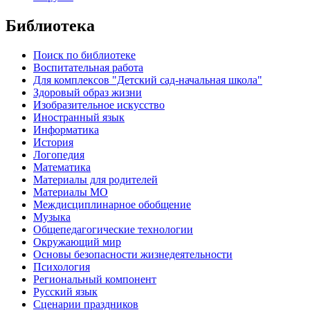
Библиотека
Поиск по библиотеке
Воспитательная работа
Для комплексов "Детский сад-начальная школа"
Здоровый образ жизни
Изобразительное искусство
Иностранный язык
Информатика
История
Логопедия
Математика
Материалы для родителей
Материалы МО
Междисциплинарное обобщение
Музыка
Общепедагогические технологии
Окружающий мир
Основы безопасности жизнедеятельности
Психология
Региональный компонент
Русский язык
Сценарии праздников