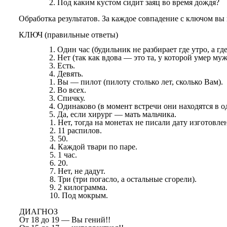
Под каким кустом сидит заяц во время дождя?
Обработка результатов. За каждое совпадение с ключом вы 
КЛЮЧ (правильные ответы)
Один час (будильник не разбирает где утро, а где
Нет (так как вдова — это та, у которой умер муж
Есть.
Девять.
Вы — пилот (пилоту столько лет, сколько Вам).
Во всех.
Спичку.
Одинаково (в момент встречи они находятся в о
Да, если хирург — мать мальчика.
Нет, тогда на монетах не писали дату изготовле
11 распилов.
50.
Каждой твари по паре.
1 час.
20.
Нет, не дадут.
Три (три погасло, а остальные сгорели).
2 килограмма.
Под мокрым.
ДИАГНОЗ
От 18 до 19 — Вы гений!!