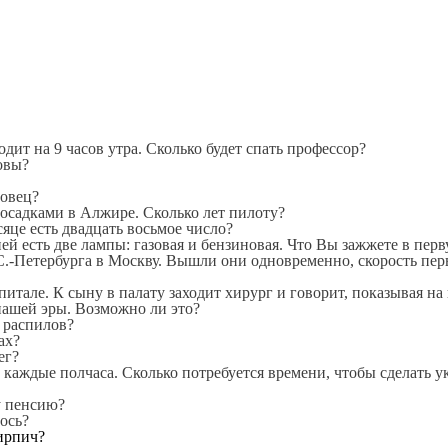
одит на 9 часов утра. Сколько будет спать профессор?
овы?
 овец?
посадками в Алжире. Сколько лет пилоту?
яце есть двадцать восьмое число?
ей есть две лампы: газовая и бензиновая. Что Вы зажжете в пер
С.-Петербурга в Москву. Вышли они одновременно, скорость перв
питале. К сыну в палату заходит хирург и говорит, показывая на
пашей эры. Возможно ли это?
я распилов?
ах?
ег?
аждые полчаса. Сколько потребуется времени, чтобы сделать у
 пенсию?
ось?
ирпич?