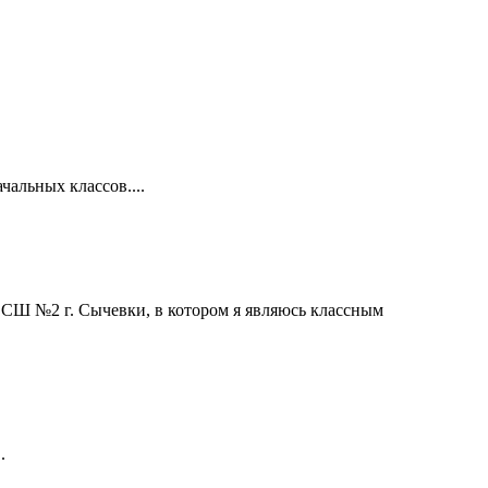
альных классов....
 СШ №2 г. Сычевки, в котором я являюсь классным
.