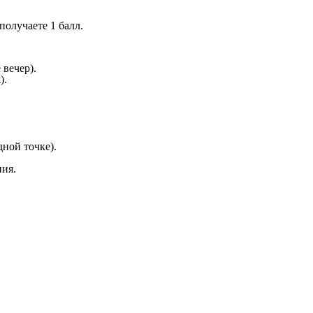
получаете 1 балл.
 вечер).
).
дной точке).
ния.