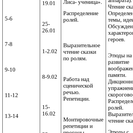
аппарата).
Лиса- ученица».
19.01
Чтение ск
Распределение
Определе
5-6
ролей.
темы, иде
25-
Обсужден
26.01
характеро
героев.
7-8
Выразительное
1-2.02
чтение сказки
Этюды на
по ролям.
развитие
воображе
9-10
памяти.
8-9.02
Работа над
Дикционн
сценической
упражнен
речью.
скорогово
11-12
Репетиции.
Распредел
15-
ролей.
16.02
Выразите
13-14
Монтировочные
чтение ска
репетиции и
Этюды с
прогоны.