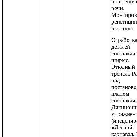
по сценич
речи.
Монтиров
репетиции
прогоны.
Отработк
деталей
спектакля
ширме.
Этюдный
тренаж. Р
над
постанов
планом
спектакля.
Дикционн
упражнен
(инсценир
«Лесной
карнавал»)