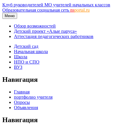
Клуб руководителей МО учителей начальных классов
Образовательная социальная сеть
ns
portal.ru
Меню
Обзор возможностей
Детский проект «Алые паруса»
Аттестация педагогических работников
Детский сад
Начальная школа
Школа
НПО и СПО
ВУЗ
Навигация
Главная
портфолио учителя
Опросы
Объявления
Навигация