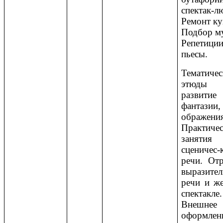
спектак-л
Ремонт ку
Подбор м
Репетици
пьесы.
Тематичес
этюд
развитие
фантази
ображения
Практиче
заняти
сценичес-
речи. Отр
выразител
речи и же
спектакле.
Внешнее
оформлен