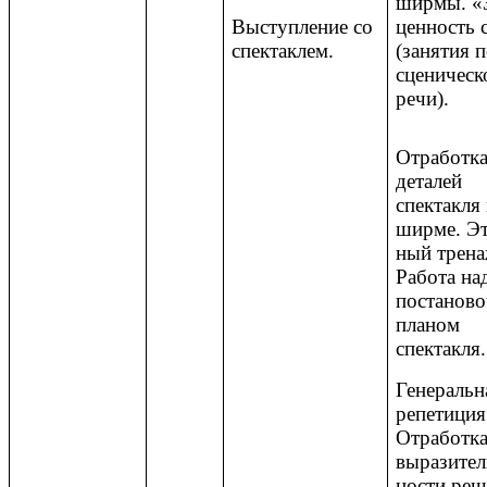
ширмы. «
Выступление со
ценность 
спектаклем.
(занятия 
сценическ
речи).
Отработк
деталей
спектакля
ширме. Э
ный трена
Работа на
постанов
планом
спектакля.
Генеральн
репетиция
Отработк
выразител
ности реч