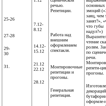
1.12
сценической
выражени
речью.
основных
Репетиции.
эмоций («
заяц, чем
25-26
занят?», 
7.12-
что губы
8.12
надул?»)
Работа над
27-28
Выразите
внешним
чтение ск
оформлением
14.12-
ролям. За
29-
спектакля.
15.12
по сценич
30
речи.
Монтиров
21.12
31.
Монтировочные
репети-ци
22.12
репетиции и
прогоны.
прогоны.
28.12
Изготовл
Генеральная
декораций
репетиция.
бутафории
оформле-