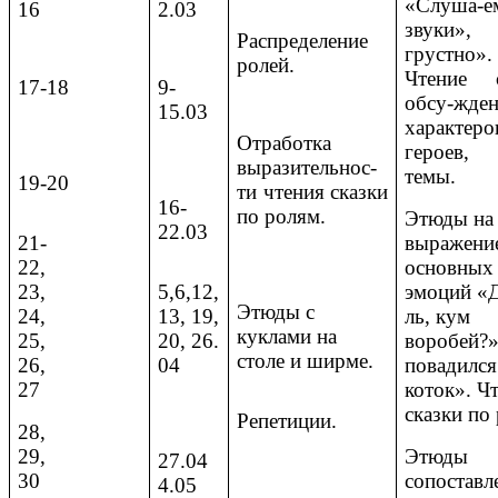
«Слуша-е
16
2.03
звуки»,
Распределение
грустно».
ролей.
Чтение с
17-18
9-
обсу-жде
15.03
характеро
Отработка
героев,
выразительнос-
темы.
19-20
ти чтения сказки
16-
по ролям.
Этюды на
22.03
21-
выражени
22,
основных
23,
5,6,12,
эмоций «
Этюды с
24,
13, 19,
ль, кум
куклами на
25,
20, 26.
воробей?»
столе и ширме.
26,
04
повадился
27
коток». Ч
сказки по
Репетиции.
28,
29,
Этюд
27.04
30
сопоставл
4.05