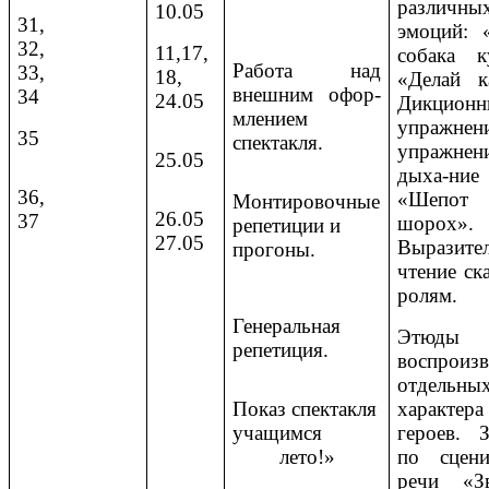
различны
10.05
31,
эмоций: 
32,
11,17,
собака ку
Работа над
33,
18,
«Делай к
внешним офор-
34
24.05
Дикционн
млением
упражнен
35
спектакля.
упражне
25.05
дыха-ние
36,
«Шеп
Монтировочные
26.05
37
шорох».
репетиции и
27.05
Выразите
прогоны.
чтение ск
ролям.
Генеральная
Этюд
репетиция.
воспроизв
отдельны
Показ спектакля
характера
учащимся
героев. З
лето!»
по сцени
речи «З