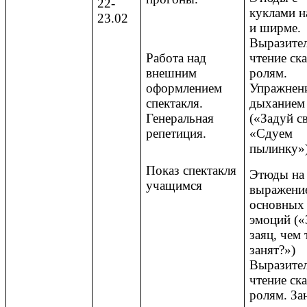
22-
куклами н
23.02
и ширме.
Выразите
Работа над
чтение ск
внешним
ролям.
оформлением
Упражнен
спектакля.
дыханием
Генеральная
(«Задуй с
репетиция.
«Сдуем
пылинку»)
Показ спектакля
Этюды на
учащимся
выражени
основных
эмоций («
заяц, чем
занят?»)
Выразите
чтение ск
ролям. За