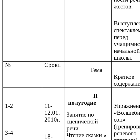
жестов.
Выступлен
спектакле
перед
учащимис
начальной
школы.
№
Сроки
Тема
Краткое
содержан
II
полугодие
1-2
11-
Упражнен
12.01.
«Волшеб
Занятие по
2010г.
сон»
сценической
(трениров
речи.
3-4
речевого
Чтение сказки «
18-