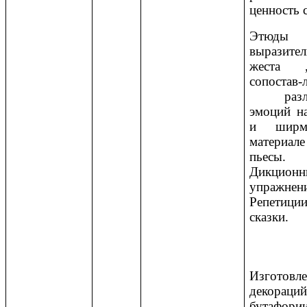
ценность 
Этюд
выразител
жеста 
сопостав-
разли
эмоций на
и ширм
материале
пьесы.
Дикционн
упражнен
Репетици
сказки.
Изготовл
декораций
бутафории