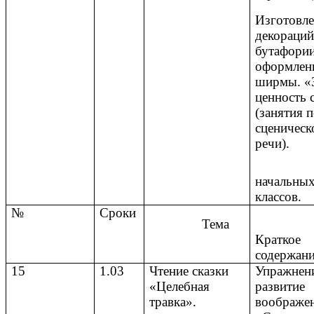
Изготовл
декораций
бутафории
оформлен
ширмы. «
ценность 
(занятия 
сценическ
речи).
начальны
классов.
№
Сроки
Тема
Краткое
содержан
15
1.03
Чтение сказки
Упражне
«Целебная
развитие
травка».
воображе