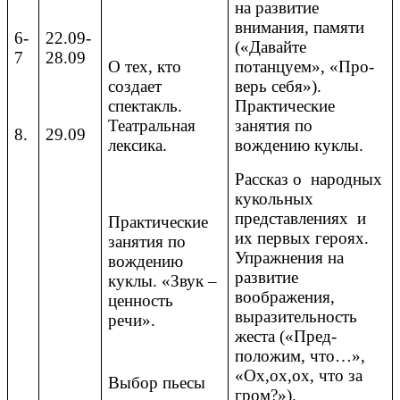
на развитие
внимания, памяти
6-
22.09-
(«Давайте
7
28.09
О тех, кто
потанцуем», «Про-
создает
верь себя»).
спектакль.
Практические
Театральная
занятия по
8.
29.09
лексика.
вождению куклы.
Рассказ о народных
кукольных
представлениях и
Практические
их первых героях.
занятия по
Упражнения на
вождению
развитие
куклы. «Звук –
воображения,
ценность
выразительность
речи».
жеста («Пред-
положим, что…»,
«Ох,ох,ох, что за
Выбор пьесы
гром?»).