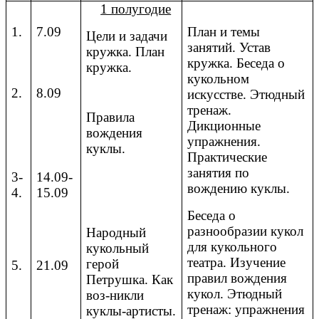
1 полугодие
1.
7.09
План и темы
Цели и задачи
занятий. Устав
кружка. План
кружка. Беседа о
кружка.
кукольном
2.
8.09
искусстве. Этюдный
тренаж.
Правила
Дикционные
вождения
упражнения.
куклы.
Практические
занятия по
3-
14.09-
вождению куклы.
4.
15.09
Беседа о
разнообразии кукол
Народный
для кукольного
кукольный
театра. Изучение
герой
5.
21.09
правил вождения
Петрушка. Как
кукол. Этюдный
воз-никли
тренаж: упражнения
куклы-артисты.