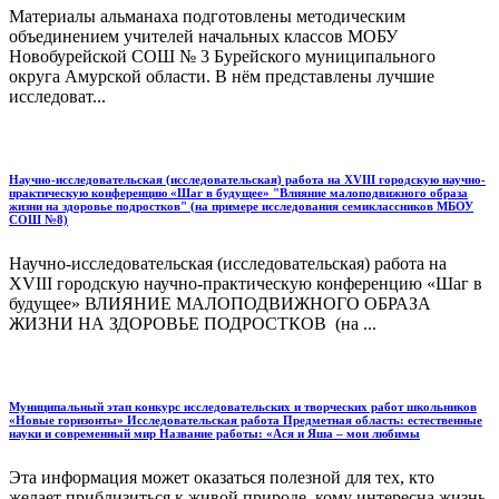
Материалы альманаха подготовлены методическим
объединением учителей начальных классов МОБУ
Новобурейской СОШ № 3 Бурейского муниципального
округа Амурской области. В нём представлены лучшие
исследоват...
Научно-исследовательская (исследовательская) работа на XVIII городскую научно-
практическую конференцию «Шаг в будущее» "Влияние малоподвижного образа
жизни на здоровье подростков" (на примере исследования семиклассников МБОУ
СОШ №8)
Научно-исследовательская (исследовательская) работа на
XVIII городскую научно-практическую конференцию «Шаг в
будущее» ВЛИЯНИЕ МАЛОПОДВИЖНОГО ОБРАЗА
ЖИЗНИ НА ЗДОРОВЬЕ ПОДРОСТКОВ (на ...
Муниципальный этап конкурс исследовательских и творческих работ школьников
«Новые горизонты» Исследовательская работа Предметная область: естественные
науки и современный мир Название работы: «Ася и Яша – мои любимы
Эта информация может оказаться полезной для тех, кто
желает приблизиться к живой природе, кому интересна жизнь