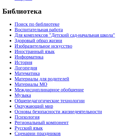
Библиотека
Поиск по библиотеке
Воспитательная работа
Для комплексов "Детский сад-начальная школа"
Здоровый образ жизни
Изобразительное искусство
Иностранный язык
Информатика
История
Логопедия
Математика
Материалы для родителей
Материалы МО
Междисциплинарное обобщение
Музыка
Общепедагогические технологии
Окружающий мир
Основы безопасности жизнедеятельности
Психология
Региональный компонент
Русский язык
Сценарии праздников