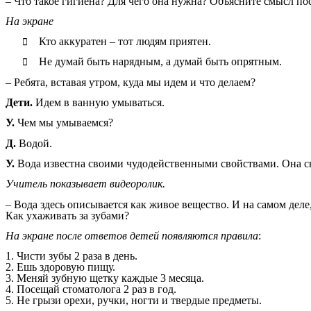
– Что такое гигиена? Для чего она нужна? Объясните смысл по
На экране
Кто аккуратен – тот людям приятен.

Не думай быть нарядным, а думай быть опрятным.

– Ребята, вставая утром, куда мы идем и что делаем?
Дети.
Идем в ванную умываться.
У.
Чем мы умываемся?
Д.
Водой.
У.
Вода известна своими чудодейственными свойствами. Она сн
Учитель показывает видеоролик.
– Вода здесь описывается как живое вещество. И на самом де
Как ухаживать за зубами?
На экране после ответов детей появляются правила
:
1. Чисти зубы 2 раза в день.
2. Ешь здоровую пищу.
3. Меняй зубную щетку каждые 3 месяца.
4. Посещай стоматолога 2 раз в год.
5. Не грызи орехи, ручки, ногти и твердые предметы.