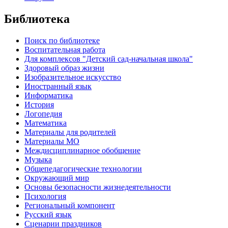
Библиотека
Поиск по библиотеке
Воспитательная работа
Для комплексов "Детский сад-начальная школа"
Здоровый образ жизни
Изобразительное искусство
Иностранный язык
Информатика
История
Логопедия
Математика
Материалы для родителей
Материалы МО
Междисциплинарное обобщение
Музыка
Общепедагогические технологии
Окружающий мир
Основы безопасности жизнедеятельности
Психология
Региональный компонент
Русский язык
Сценарии праздников