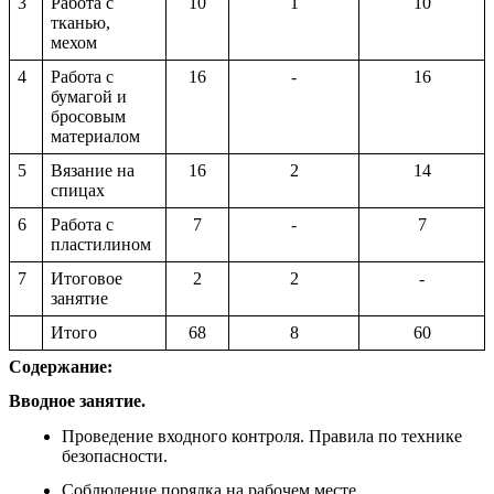
3
Работа с
10
1
10
тканью,
мехом
4
Работа с
16
-
16
бумагой и
бросовым
материалом
5
Вязание на
16
2
14
спицах
6
Работа с
7
-
7
пластилином
7
Итоговое
2
2
-
занятие
Итого
68
8
60
Содержание:
Вводное занятие.
Проведение входного контроля. Правила по технике
безопасности.
Соблюдение порядка на рабочем месте.