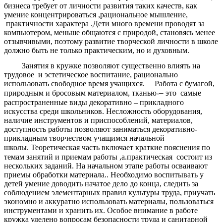
бизнеса требует от личности развития таких качеств, как
умение концентрироваться ,рациональное мышление,
практичности характера .Дети много времени проводят за
компьютером, меньше общаются с природой, становясь менее
отзывчивыми, поэтому развитие творческой личности в школе
должно быть не только практическим, но и духовным.
Занятия в кружке позволяют существенно влиять на
трудовое и эстетическое воспитание, рационально
использовать свободное время учащихся. Работа с бумагой,
–
природным и бросовым материалом, тканью-
это самые
распространенные виды декоративно – прикладного
искусства среди школьников. Несложность оборудования,
наличие инструментов и приспособлений, материалов,
доступность работы позволяют заниматься декоративно-
прикладным творчеством учащимся начальной
школы.
Теоретическая часть включает краткие пояснения по
темам занятий и приемам работы ,а.практическая состоит из
нескольких заданий. На начальном этапе работы осваивают
приемы обработки материала.. Необходимо воспитывать у
детей умение доводить начатое дело до конца, следить за
соблюдением элементарных правил культуры труда, приучать
экономно и аккуратно использовать материалы, пользоваться
инструментами и хранить их. Особое внимание в работе
кружка уделено вопросам безопасности труда и санитарной