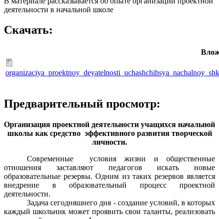
В материале рассказывается об опыте организации проектной
деятельности в начальной школе
Скачать:
Влож
organizaciya_proektnoy_deyatelnosti_uchashchihsya_nachalnoy_shko
Предварительный просмотр:
Организация проектной деятельности учащихся начальной
школы как средство эффективного развития творческой
личности.
Современные условия жизни и общественные
отношения заставляют педагогов искать новые
образовательные резервы. Одним из таких резервов является
внедрение в образовательный процесс проектной
деятельности.
Задача сегодняшнего дня - создание условий, в которых
каждый школьник может проявить свои таланты, реализовать