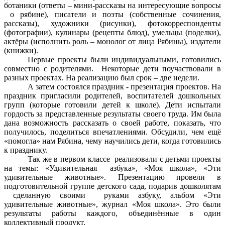
ботаники (ответы – мини-рассказы на интересующие вопросы
о рябине), писатели и поэты (собственные сочинения,
рассказы), художники (рисунки), фотокорреспонденты
(фотографии), кулинары (рецепты блюд), умельцы (поделки),
актёры (исполнить роль – монолог от лица Рябины), издатели
(книжки).
Первые проекты были индивидуальными, готовились
совместно с родителями. Некоторые дети поучаствовали в
разных проектах. На реализацию был срок – две недели.
А затем состоялся праздник - презентация проектов. На
праздник пригласили родителей, воспитателей дошкольных
групп (которые готовили детей к школе). Дети испытали
гордость за представленные результаты своего труда. Им была
дана возможность рассказать о своей работе, показать, что
получилось, поделиться впечатлениями. Обсудили, чем ещё
«помогла» нам Рябина, чему научились дети, когда готовились
к празднику.
Так же в первом классе реализовали с детьми проекты
на темы: «Удивительная азбука», «Моя школа», «Эти
удивительные животные». Презентацию провели в
подготовительной группе детского сада, подарив дошколятам
сделанную своими руками азбуку, альбом «Эти
удивительные животные», журнал «Моя школа». Это были
результаты работы каждого, объединённые в один
коллективный продукт.