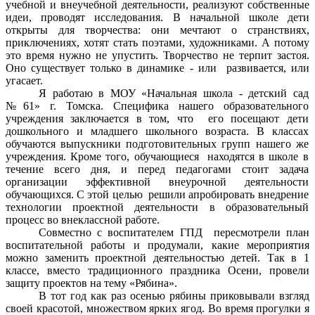
учебной и внеучебной деятельности, реализуют собственные
идеи, проводят исследования. В начальной школе дети
открыты для творчества: они мечтают о странствиях,
приключениях, хотят стать поэтами, художниками. А потому
это время нужно не упустить. Творчество не терпит застоя.
Оно существует только в динамике - или развивается, или
угасает.
Я работаю в МОУ «Начальная школа - детский сад
№61» г. Томска. Специфика нашего образовательного
учреждения заключается в том, что его посещают дети
дошкольного и младшего школьного возраста. В классах
обучаются выпускники подготовительных групп нашего же
учреждения. Кроме того, обучающиеся находятся в школе в
течение всего дня, и перед педагогами стоит задача
организации эффективной внеурочной деятельности
обучающихся. С этой целью решили апробировать внедрение
технологии проектной деятельности в образовательный
процесс во внеклассной работе.
Совместно с воспитателем ГПД пересмотрели план
воспитательной работы и продумали, какие мероприятия
можно заменить проектной деятельностью детей. Так в 1
классе, вместо традиционного праздника Осени, провели
защиту проектов на тему «Рябина».
В тот год как раз осенью рябины приковывали взгляд
своей красотой, множеством ярких ягод. Во время прогулки я