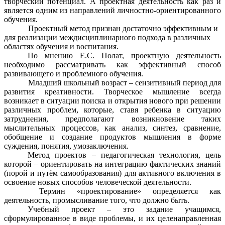
творческий потенциал. А проектная деятельность как раз и
является одним из направлений личностно-ориентированного
обучения.
Проектный метод признан достаточно эффективным и
для реализации междисциплинарного подхода в различных
областях обучения и воспитания.
По мнению Е.С. Полат, проектную деятельность
необходимо рассматривать как эффективный способ
развивающего и проблемного обучения.
Младший школьный возраст – сензитивный период для
развития креативности. Творческое мышление всегда
возникает в ситуации поиска и открытия нового при решении
различных проблем, которые, ставя ребенка в ситуацию
затруднения, предполагают возникновение таких
мыслительных процессов, как анализ, синтез, сравнение,
обобщение и создание продуктов мышления в форме
суждения, понятия, умозаключения.
Метод проектов – педагогическая технология, цель
которой – ориентировать на интеграцию фактических знаний
(порой и путём самообразования) для активного включения в
освоение новых способов человеческой деятельности.
Термин «проектирование» определяется как
деятельность, промысливание того, что должно быть.
Учебный проект – это задание учащимся,
сформулированное в виде проблемы, и их целенаправленная