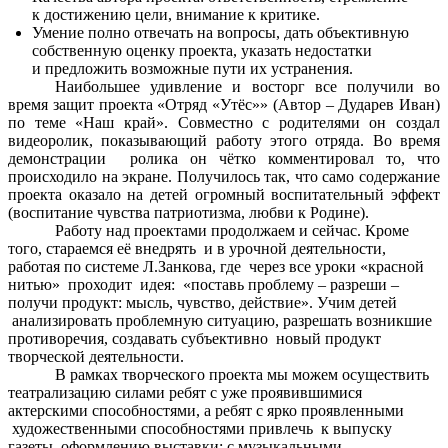
к достижению цели, внимание к критике.
Умение полно отвечать на вопросы, дать объективную
собственную оценку проекта, указать недостатки
и предложить возможные пути их устранения.
Наибольшее удивление и восторг все получили во
время защит проекта «Отряд «Утёс»» (Автор – Дударев Иван)
по теме «Наш край». Совместно с родителями он создал
видеоролик, показывающий работу этого отряда. Во время
демонстрации ролика он чётко комментировал то, что
происходило на экране. Получилось так, что само содержание
проекта оказало на детей огромный воспитательный эффект
(воспитание чувства патриотизма, любви к Родине).
Работу над проектами продолжаем и сейчас. Кроме
того, стараемся её внедрять и в урочной деятельности,
работая по системе Л.Занкова, где через все уроки «красной
нитью» проходит идея: «поставь проблему – разреши –
получи продукт: мысль, чувство, действие». Учим детей
анализировать проблемную ситуацию, разрешать возникшие
противоречия, создавать субъективно новый продукт
творческой деятельности.
В рамках творческого проекта мы можем осуществить
театрализацию силами ребят с уже проявившимися
актерскими способностями, а ребят с ярко проявленными
художественными способностями привлечь к выпуску
газеты, оформлению выставки; с музыкальными