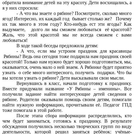
обратила внимание детей на эту красоту. Дети восхищались, а
я у них спросила:
- А что вы знаете о рябине? Посмотрите, сколько много
ягод! Интересно, их каждый год бывает столько же? Почему
их так много в этом году? Кто-нибудь ест эти ягоды? Как
выдумаете, долго ли мы сможем любоваться её красотой?
Жаль, что этой красотой мы не всегда сможем с вами
любоваться!
В ходе такой беседы предложила детям:
- А что, если мы устроим праздник для красавицы
Рябины? Ведь она сегодня тоже подарила нам праздник своей
красотой! Только нам нужно будет хорошо подготовиться, мы,
оказывается, очень мало о ней знаем. А Рябинке будет приятно
узнать о себе много интересного, получить подарки. Что бы
вы хотели узнать о рябине? Дети высказывали свои мысли.
Вернувшись в класс, начали подготовку к празднику.
Вместе придумали название «У Рябины – именины». Все
получили задание найти интересующие детей сведения о
рябине. Родители оказывали помощь своим детям, помогали
найти нужную информацию, прочитывали её. Педагог ГПД
тоже помогала в этой работе.
После этапа сбора информации распределились, кто
чем будет заниматься, готовясь к празднику. В результате
обсуждения получились несколько творческих групп по виду
деятельности, которой решил заняться ребёнок: учёные-