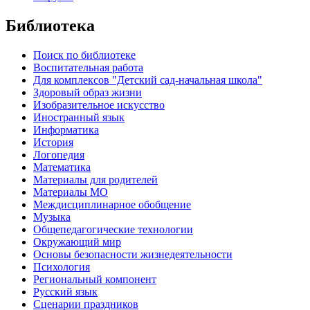
Библиотека
Поиск по библиотеке
Воспитательная работа
Для комплексов "Детский сад-начальная школа"
Здоровый образ жизни
Изобразительное искусство
Иностранный язык
Информатика
История
Логопедия
Математика
Материалы для родителей
Материалы МО
Междисциплинарное обобщение
Музыка
Общепедагогические технологии
Окружающий мир
Основы безопасности жизнедеятельности
Психология
Региональный компонент
Русский язык
Сценарии праздников