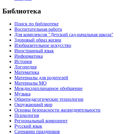
Библиотека
Поиск по библиотеке
Воспитательная работа
Для комплексов "Детский сад-начальная школа"
Здоровый образ жизни
Изобразительное искусство
Иностранный язык
Информатика
История
Логопедия
Математика
Материалы для родителей
Материалы МО
Междисциплинарное обобщение
Музыка
Общепедагогические технологии
Окружающий мир
Основы безопасности жизнедеятельности
Психология
Региональный компонент
Русский язык
Сценарии праздников