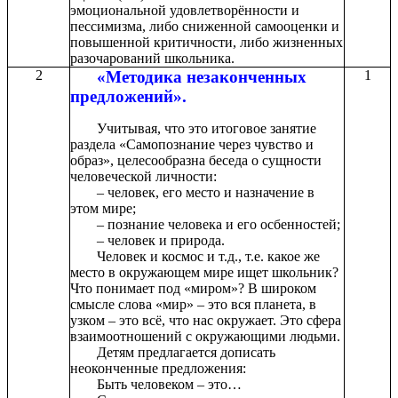
эмоциональной удовлетворённости и
пессимизма, либо сниженной самооценки и
повышенной критичности, либо жизненных
разочарований школьника.
2
«Методика незаконченных
1
предложений».
Учитывая, что это итоговое занятие
раздела «Самопознание через чувство и
образ», целесообразна беседа о сущности
человеческой личности:
– человек, его место и назначение в
этом мире;
– познание человека и его осбенностей;
– человек и природа.
Человек и космос и т.д., т.е. какое же
место в окружающем мире ищет школьник?
Что понимает под «миром»? В широком
смысле слова «мир» – это вся планета, в
узком – это всё, что нас окружает. Это сфера
взаимоотношений с окружающими людьми.
Детям предлагается дописать
неоконченные предложения:
Быть человеком – это…