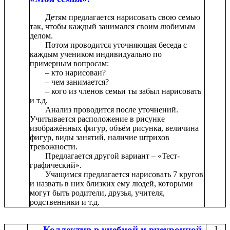
Детям предлагается нарисовать свою семью
так, чтобы каждый занимался своим любимым
делом.
Потом проводится уточняющая беседа с
каждым учеником индивидуально по
примерным вопросам:
– кто нарисован?
– чем занимается?
– кого из членов семьи ты забыл нарисовать
и т.д.
Анализ проводится после уточнений.
Учитывается расположение в рисунке
изображённых фигур, объём рисунка, величина
фигур, виды занятий, наличие штрихов
тревожности.
Предлагается другой вариант – «Тест-
графический».
Учащимся предлагается нарисовать 7 кругов
и назвать в них близких ему людей, которыми
могут быть родители, друзья, учителя,
родственники и т.д.
Коллектив в учебной и внеурочной
1