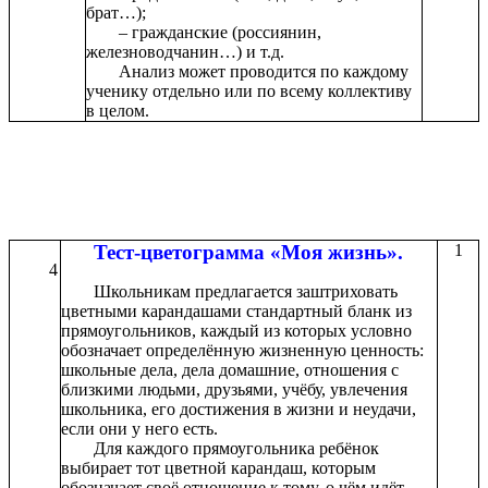
брат…);
– гражданские (россиянин,
железноводчанин…) и т.д.
Анализ может проводится по каждому
ученику отдельно или по всему коллективу
в целом.
Тест-цветограмма «Моя жизнь».
1
4
Школьникам предлагается заштриховать
цветными карандашами стандартный бланк из
прямоугольников, каждый из которых условно
обозначает определённую жизненную ценность:
школьные дела, дела домашние, отношения с
близкими людьми, друзьями, учёбу, увлечения
школьника, его достижения в жизни и неудачи,
если они у него есть.
Для каждого прямоугольника ребёнок
выбирает тот цветной карандаш, которым
обозначает своё отношение к тому, о чём идёт