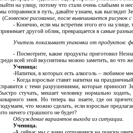
выйти на улицу, потому что стали очень слабыми и не
мы отправимся в путь, давайте узнаем, как выглядит Зе
(
Словесное рисование, после вывешивается рисунок с
- Конечно, если мы встретим этого его на улице
принимает другой облик, превращается в самые разные
Учитель показывает упаковки от продуктов: фа
-
Посмотрите, какие продукты приготовил Незнайк
среди всей этой вкуснятины можно заметить, во что же
Ученица:
-Напитки, в которых есть алкоголь – любимое ме
- Когда взрослые ставят напитки на праздничный
справится с теми разрушениями, которые приносит Зе
быстро стучать, мешает человеку нормально ходить,
коварного змея. Но теперь вы знаете, где он прячет
подумаем, что можно сделать, если взрослые предлагаю
что ничего страшного не будет?
Обсуждение вариантов выхода из ситуации.
Ученица.
-А сейчас мы с вами отправимся на поиски цвет