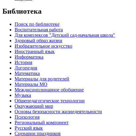
Библиотека
Поиск по библиотеке
Воспитательная работа
Для комплексов "Детский сад-начальная школа"
Здоровый образ жизни
Изобразительное искусство
Иностранный язык
Информатика
История
Логопедия
Математика
Материалы для родителей
Материалы МО
Междисциплинарное обобщение
Музыка
Общепедагогические технологии
Окружающий мир
Основы безопасности жизнедеятельности
Психология
Региональный компонент
Русский язык
Сценарии праздников