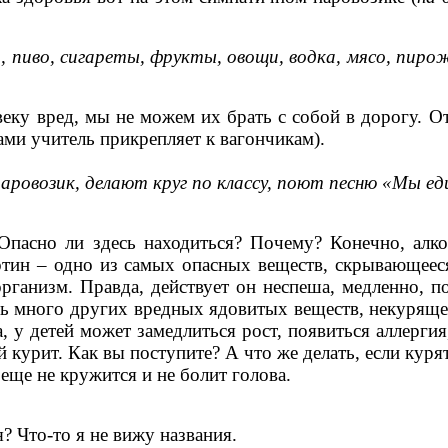
, пиво, сигареты, фрукты, овощи, водка, мясо, пиро
еку вред, мы не можем их брать с собой в дорогу. От
ами учитель прикрепляет к вагончикам).
аровозик, делают круг по классу, поют песню «Мы еди
 Опасно ли здесь находиться? Почему? Конечно, алк
ин – одно из самых опасных веществ, скрывающееся в
 организм. Правда, действует он неспеша, медленно, 
нь много других вредных ядовитых веществ, некуряще
у детей может замедлиться рост, появиться аллергия, 
 курит. Как вы поступите? А что же делать, если курят
 еще не кружится и не болит голова.
? Что-то я не вижу названия.