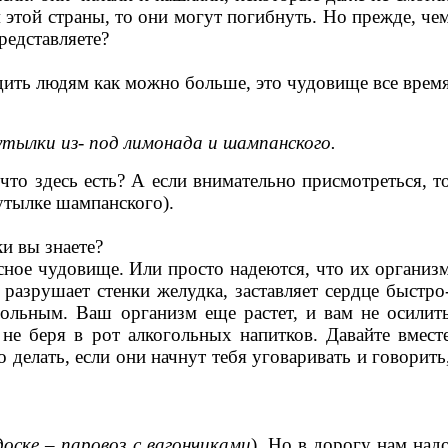
 этой страны, то они могут погибнуть. Но прежде, че
редставляете?
редить людям как можно больше, это чудовище все врем
тылки из- под лимонада и шампанского.
что здесь есть? А если внимательно присмотреться, т
бутылке шампанского).
и вы знаете?
асное чудовище. Или просто надеются, что их организ
разрушает стенки желудка, заставляет сердце быстро
вольным. Ваш организм еще растет, и вам не осилит
 не беря в рот алкогольных напитков. Давайте вмест
 делать, если они начнут тебя уговаривать и говорить
доске – паровоз с вагончиками
). Но в дорогу нам над