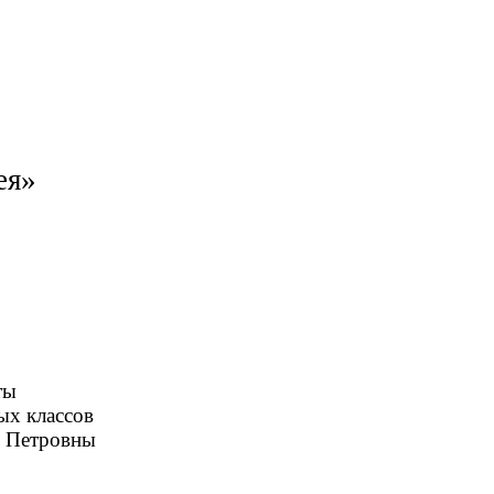
ея»
ы
ссов
овны