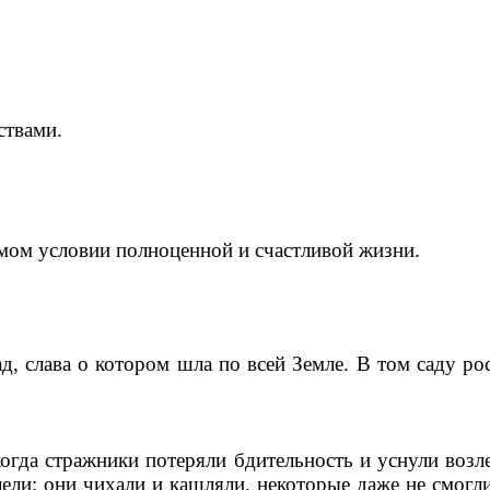
ствами.
мом условии полноценной и счастливой жизни.
д, слава о котором шла по всей Земле. В том саду ро
когда стражники потеряли бдительность и уснули возл
ели: они чихали и кашляли, некоторые даже не смогл