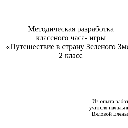
Методическая разработка
классного часа- игры
«Путешествие в страну Зеленого Зм
2 класс
Из опыта работ
чителя начальных кла
яловой Елены Петр