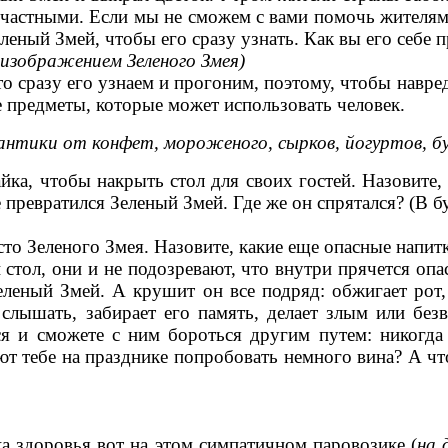
счастными. Если мы не сможем с вами помочь жителям
леный Змей, чтобы его сразу узнать. Как вы его себе п
 изображением Зеленого Змея)
, то сразу его узнаем и прогоним, поэтому, чтобы нав
 предметы, которые может использовать человек.
нтики от конфет, мороженого, сырков, йогуртов, бу
а, чтобы накрыть стол для своих гостей. Назовите, 
 превратился Зеленый Змей. Где же он спрятался? (В 
сто Зеленого Змея. Назовите, какие еще опасные напитк
 стол, они и не подозревают, что внутри прячется оп
леный Змей. А крушит он все подряд: обжигает рот, 
 слышать, забирает его память, делает злым или без
ся и сможете с ним бороться другим путем: никогда
т тебе на празднике попробовать немного вина? А что
ка здоровья вот на этом симпатичном паровозике (
на 