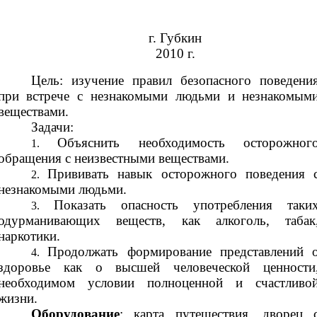
г. Губкин
2010 г.
Цель: изучение правил безопасного поведени
при встрече с незнакомыми людьми и незнакомым
веществами.
Задачи:
Объяснить необходимость осторожног
обращения с неизвестными веществами.
Прививать навык осторожного поведения 
незнакомыми людьми.
Показать опасность употребления таки
одурманивающих веществ, как алкоголь, табак
наркотики.
Продолжать формирование представлений 
здоровье как о высшей человеческой ценности
необходимом условии полноценной и счастливо
жизни.
Оборудование
: карта путешествия, дворец 