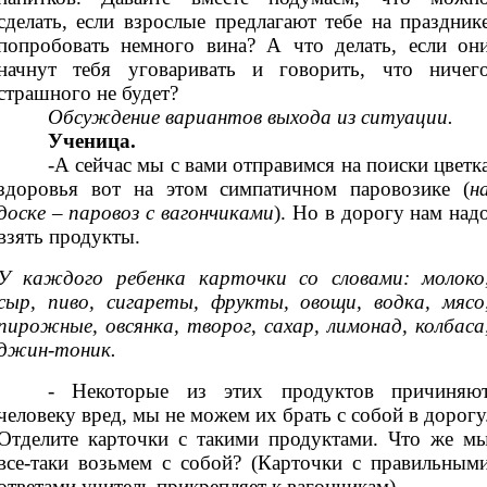
сделать, если взрослые предлагают тебе на праздник
попробовать немного вина? А что делать, если он
начнут тебя уговаривать и говорить, что ничег
страшного не будет?
Обсуждение вариантов выхода из ситуации.
Ученица.
-А сейчас мы с вами отправимся на поиски цветк
здоровья вот на этом симпатичном паровозике (
н
доске – паровоз с вагончиками
). Но в дорогу нам над
взять продукты.
У каждого ребенка карточки со словами: молоко
сыр, пиво, сигареты, фрукты, овощи, водка, мясо
пирожные, овсянка, творог
,
сахар, лимонад, колбаса
джин-тоник.
- Некоторые из этих продуктов причиняю
человеку вред, мы не можем их брать с собой в дорогу
Отделите карточки с такими продуктами. Что же м
все-таки возьмем с собой? (Карточки с правильным
ответами учитель прикрепляет к вагончикам).