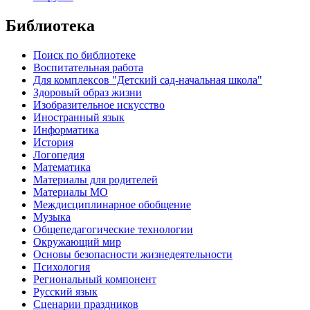
Библиотека
Поиск по библиотеке
Воспитательная работа
Для комплексов "Детский сад-начальная школа"
Здоровый образ жизни
Изобразительное искусство
Иностранный язык
Информатика
История
Логопедия
Математика
Материалы для родителей
Материалы МО
Междисциплинарное обобщение
Музыка
Общепедагогические технологии
Окружающий мир
Основы безопасности жизнедеятельности
Психология
Региональный компонент
Русский язык
Сценарии праздников