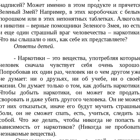
надписей? Может именно в этом продукте и прячетс
Зеленый Змей? Например, в этих коробочках с белы
порошком или в этих непонятных таблетках. Алкогол
и никотин – верные помощники Зеленого Змея, но ест
и еще один страшный враг человечества – наркотики
Что вы слышали о них, как себе их представляете?
Ответы детей.
- Наркотики – это вещества, употребляя которы
человек сначала чувствует себя очень хорошо
Попробовав их один раз, человек ни о чем другом уж
не думает: ни о друзьях, ни об учебе, ни о свое
жизни. Он думает только о том, как добыть наркотики
Чтобы добыть наркотики, он может все продать
своровать и даже убить другого человека. Он не може
от них отказаться, иначе его будут мучить страшны
боли, он не сможет спать, есть, учиться, следить з
собой. Что же делать, чтобы никогда не попасть 
зависимость от наркотиков? (Никогда не пробоват
незнакомые вещества).