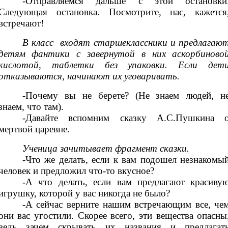
-Отправляемся дальше с этой остановки
Следующая остановка. Посмотрите, нас, кажется
встречают!
В класс входят старшеклассники и предлагаю
детям фантики с завернутой в них аскорбиново
кислотой, таблетки без упаковки. Если дет
отказываются, начинают их уговаривать.
-Почему вы не берете? (Не знаем людей, н
знаем, что там).
-Давайте вспомним сказку А.С.Пушкина 
мертвой царевне.
Ученица зачитывает фрагмент сказки.
-Что же делать, если к вам подошел незнакомы
человек и предложил что-то вкусное?
-А что делать, если вам предлагают красиву
игрушку, которой у вас никогда не было?
-А сейчас верните нашим встречающим все, че
они вас угостили. Скорее всего, эти вещества опасны
ведь зачем скрывать их названия и предлагат