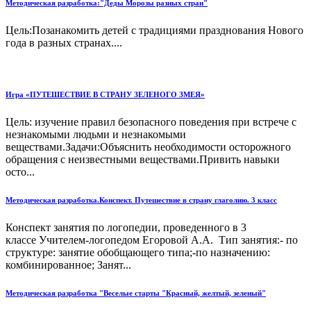
Методическая разработка:"Деды Морозы разных стран"
Цель:Позанакомить детей с традициями празднования Нового
года в разных странах....
Игра «ПУТЕШЕСТВИЕ В СТРАНУ ЗЕЛЕНОГО ЗМЕЯ»
Цель: изучение правил безопасного поведения при встрече с
незнакомыми людьми и незнакомыми
веществами.Задачи:Объяснить необходимости осторожного
обращения с неизвестными веществами.Привить навыки
осто...
Методическая разработка.Конспект. Путешествие в страну глаголию. 3 класс
Конспект занятия по логопедии, проведенного в 3
классе Учителем-логопедом Егоровой А.А. Тип занятия:- по
структуре: занятие обобщающего типа;-по назначению:
комбинированное; Занят...
Методическая разработка "Веселые старты "Красный, желтый, зеленый"