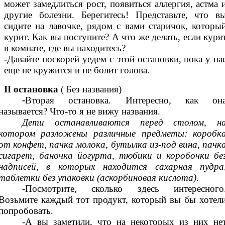
может замедлиться рост, появиться аллергия, астма 
другие болезни. Берегитесь! Представьте, что в
сидите на лавочке, рядом с вами старичок, которы
курит. Как вы поступите? А что же делать, если куря
в комнате, где вы находитесь?
-Давайте поскорей уедем с этой остановки, пока у на
еще не кружится и не болит голова.
II остановка
( Без названия)
-
Вторая остановка. Интересно, как он
называется? Что-то я не вижу названия.
Дети останавливаются перед столом, н
котором разложены различные предметы: коробк
от конфет, пачка молока, бутылка из-под вина, пачк
сигарет, баночка йогурта, тюбики и коробочки бе
надписей, в которых находится сахарная пудра
таблетки без упаковки (аскорбиновая кислота).
-
Посмотрите, сколько здесь интересного
Возьмите каждый тот продукт, который вы бы хотел
попробовать.
-А вы заметили, что на некоторых из них не