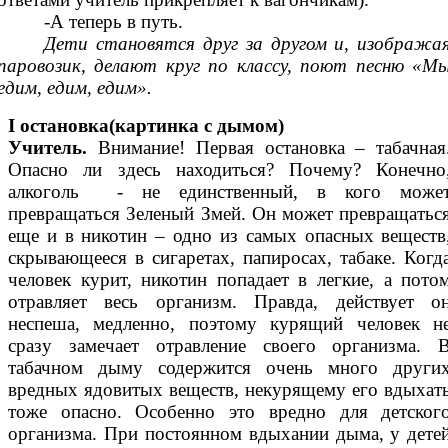
-А теперь в путь.
Дети становятся друг за другом и, изобража
паровозик, делают круг по классу, поют песню «М
едим, едим, едим».
I остановка(картинка с дымом)
Учитель.
Внимание! Первая остановка – табачная
Опасно ли здесь находиться? Почему? Конечно
алкоголь - не единственный, в кого може
превращаться Зеленый Змей. Он может превращатьс
еще и в никотин – одно из самых опасных веществ
скрывающееся в сигаретах, папиросах, табаке. Когд
человек курит, никотин попадает в легкие, а пото
отравляет весь организм. Правда, действует о
неспеша, медленно, поэтому курящий человек н
сразу замечает отравление своего организма. 
табачном дыму содержится очень много други
вредных ядовитых веществ, некурящему его вдыхат
тоже опасно. Особенно это вредно для детског
организма. При постоянном вдыхании дыма, у дете