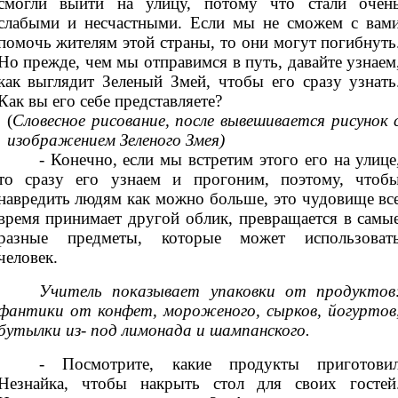
смогли выйти на улицу, потому что стали очен
слабыми и несчастными. Если мы не сможем с вам
помочь жителям этой страны, то они могут погибнуть
Но прежде, чем мы отправимся в путь, давайте узнаем
как выглядит Зеленый Змей, чтобы его сразу узнать
Как вы его себе представляете?
(
Словесное рисование, после вывешивается рисунок 
изображением Зеленого Змея)
- Конечно, если мы встретим этого его на улице
то сразу его узнаем и прогоним, поэтому, чтоб
навредить людям как можно больше, это чудовище вс
время принимает другой облик, превращается в самы
разные предметы, которые может использоват
человек.
Учитель показывает упаковки от продуктов
фантики от конфет, мороженого, сырков, йогуртов
бутылки из- под лимонада и шампанского.
-
Посмотрите, какие продукты приготови
Незнайка, чтобы накрыть стол для своих гостей