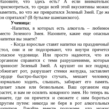
Назовите, что здесь есть? А если внимательн
присмотреться, то среди всей этой вкуснятины можн
заметить, во что же превратился Зеленый Змей. Где ж
он спрятался? (В бутылке шампанского).
Ученица:
-Напитки, в которых есть алкоголь – любимо
место Зеленого Змея. Назовите, какие еще опасны
напитки вы знаете?
- Когда взрослые ставят напитки на праздничны
стол, они и не подозревают, что внутри прячетс
опасное чудовище. Или просто надеются, что и
организм справится с теми разрушениями, которы
приносит Зеленый Змей. А крушит он все подряд
обжигает рот, разрушает стенки желудка, заставляе
сердце быстро-быстро стучать, мешает человек
нормально ходить, слышать, забирает его память
делает злым или безвольным. Ваш организм ещ
растет, и вам не осилить коварного змея. Но теперь в
знаете, где он прячется и сможете с ним боротьс
другим путем: никогда не беря в рот алкогольны
напитков. Давайте вместе подумаем, что можн