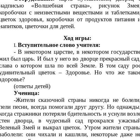
надписью «Волшебная страна», рисунок Змея
коробочки с неизвестными веществами и таблетками
цветок здоровья, коробочки от продуктов питания 
напитков, цветочки для детей.
Ход игры:
Вступительное слово учителя:
- В некотором царстве, в некотором государств
жил был царь. И был у него во дворце прекрасный сад
слава о котором шла по всей Земле. В том саду ро
удивительный цветок – Здоровье. Но что же тако
здоровье?
(ответы детей)
Ученица:
-Жители сказочной страны никогда не болели
пели песни, всегда помогали друг другу. Но однажды
когда стражники потеряли бдительность и уснули возл
стен дворца, в чудесный сад прокрался ужасны
Зеленый Змей и выкрал цветок. Утром жители стран
заболели: они чихали и кашляли, некоторые даже н