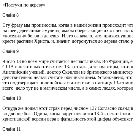
«Постучи по дереву»
Слайд 8
Эту фразу мы произносим, когда в нашей жизни происходит что
на шее деревянные амулеты, якобы оберегающие их от несчаст
«поселили» богов в деревья. И это означало, что, прикоснувши
кресте распяли Христа, и, значит, дотронуться до дерева стал
Слайд 9
Число 13 во всем мире считается несчастливым. Во Франции, е
США в некоторых отелях нет 13-го этажа, а те квартиры, кото
Английский ученый, доктор Скэнлон из британского министер
действительно нельзя считать обычным днем. Установлено, что 
это подтверждает полицейская статистика: в пятницу 13-го мн
всего, дело тут не в магическом числе, а в самих людях, кото
Слайд 10
Откуда же пошел этот страх перед числом 13? Согласно сканди
во дворце бога Одина, когда вдруг появился 13-й - некто Локи.
христианской версии вера в фатальность этой цифры объясняетс
Слайд 11