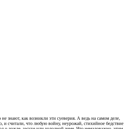
не знают, как возникли эти суеверия. А ведь на самом деле,
, и считали, что любую войну, неурожай, стихийное бедствие
д о дожде, засухе или холодной зиме. Что немаловажно, этим