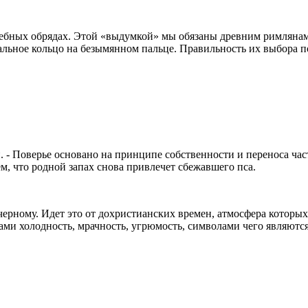
адебных обрядах. Этой «выдумкой» мы обязаны древним римляна
ьное кольцо на безымянном пальце. Правильность их выбора подт
. - Поверье основано на принципе собственности и переноса част
ем, что родной запах снова привлечет сбежавшего пса.
ерному. Идет это от дохристианских времен, атмосфера которых
ми холодность, мрачность, угрюмость, символами чего являются