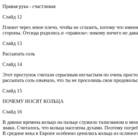
Правая рука - счастливая
Слайд 12
Плюют через левое плечо, чтобы не сглазить, потому что имен
стороны. Отсюда родились и «правила»: никому ничего не давай 
Слайд 13
Рассыпать соль
Слайд 14
Этот проступок считали серьезным несчастьем по очень просто
рассыпать соль означало, что ты не просолишь свои продоволь
Слайд 15
ПОЧЕМУ НОСЯТ КОЛЬЦА
Слайд 16
В давние времена кольцо на пальце служило талисманом и мен
знаки. Считалось, что кольца населены духами. Поэтому погре
В средние века в Европе особенно ценились кольца из ослиног