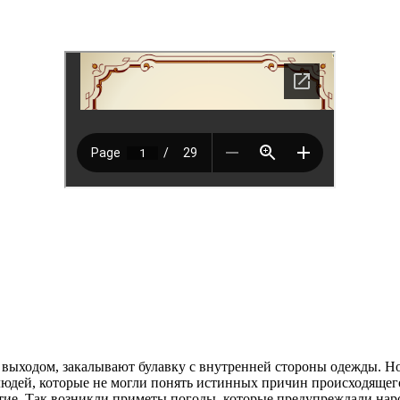
 выходом, закалывают булавку с внутренней стороны одежды. Но 
юдей, которые не могли понять истинных причин происходящего
тие. Так возникли приметы погоды, которые предупреждали наро