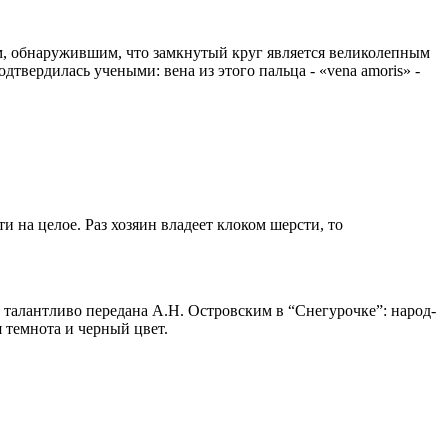
м, обнаружившим, что замкнутый круг является великолепным
вердилась учеными: вена из этого пальца - «vena amoris» -
и на целое. Раз хозяин владеет клоком шерсти, то
 талантливо передана А.Н. Островским в “Снегурочке”: народ-
 темнота и черный цвет.