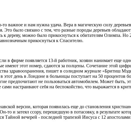
-то важное и нам нужна удача. Вера в магическую силу деревье
ья. Это было связано с тем, что разные породы деревьев облад
сь к дереву, можно было прикоснуться к обитателям Олимпа. Но 
о равнозначным прикоснуться к Спасителю.
сли в фирме появляется 13-й работник, хозяин нанимает еще одн
рые имеют этот номер, сдаются за полцены. Сочетание этой циф
ства здравоохранения, пишет в солидном журнале «Бритиш Мэди
в этот день в Лондоне в больницы поступает на 50 процентов бо
огие предпочитают не пользоваться автомобилем. Может быть, эт
рые сами настраивают себя на беспокойство, что выражается в кр
навской версии, которая появилась еще до становления христиан
 Он-то и затеял ссору, перешедшую в потасовку, в результате ко
я Тайной вечерей - последней трапезой Иисуса с 12 апостолами: