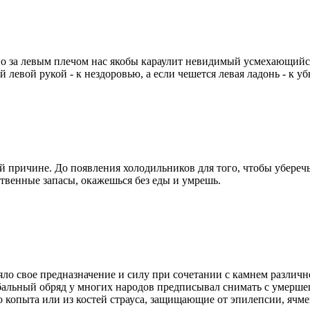
но за левым плечом нас якобы караулит невидимый усмехающийся 
левой рукой - к нездоровью, а если чешется левая ладонь - к убы
й причине. До появления холодильников для того, чтобы уберечь
ственные запасы, окажешься без еды и умрешь.
яло свое предназначение и силу при сочетании с камнем различн
бальный обряд у многих народов предписывал снимать с умершег
о копыта или из костей страуса, защищающие от эпилепсии, ячме