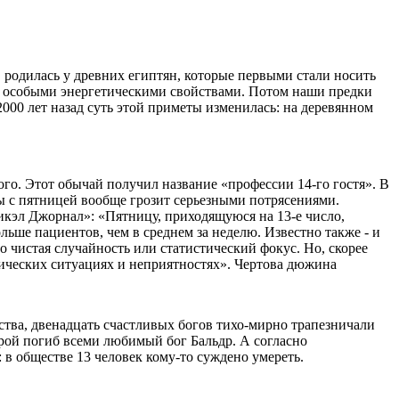
в родилась у древних египтян, которые первыми стали носить
ают особыми энергетическими свойствами. Потом наши предки
2000 лет назад суть этой приметы изменилась: на деревянном
ого. Этот обычай получил название «профессии 14-го гостя». В
ры с пятницей вообще грозит серьезными потрясениями.
кэл Джорнал»: «Пятницу, приходящуюся на 13-е число,
льше пациентов, чем в среднем за неделю. Известно также - и
о чистая случайность или статистический фокус. Но, скорее
итических ситуациях и неприятностях». Чертова дюжина
ства, двенадцать счастливых богов тихо-мирно трапезничали
торой погиб всеми любимый бог Бальдр. А согласно
 в обществе 13 человек кому-то суждено умереть.