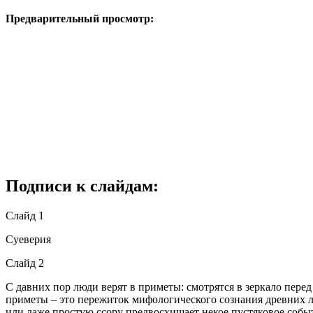
Предварительный просмотр:
Подписи к слайдам:
Слайд 1
Суеверия
Слайд 2
С давних пор люди верят в приметы: смотрятся в зеркало перед
приметы – это пережиток мифологического сознания древних л
или даже простую ссору предвосхищает некое пустяковое собы