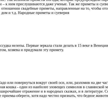
и – к ним прислушиваются даже ученые. Так же приметы и суеве
м отношении свадебные приметы, направленные на то, чтобы отог
 дом и т.д. Народные приметы и суеверия
ссудка нелепы. Первые зеркала стали делать в 15 веке в Венеции
том, хозяева и придумали эту примету.
 Надо или повернуться вокруг своей оси, или, разломив на две ч
ная кошка - один из наиболее зловещих символов в славянской 
 широчайшее отражение и в народных сказках, и в литературе. С
приемы-обереги, хотя надо честно признать, что бедное животное