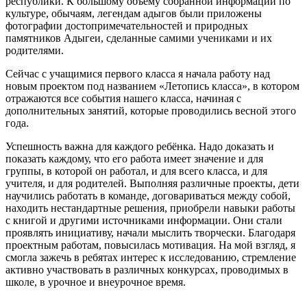
республики. К большому объёму собранной информации по
культуре, обычаям, легендам адыгов были приложены
фотографии достопримечательностей и природных
памятников Адыгеи, сделанные самими учениками и их
родителями.
Сейчас с учащимися первого класса я начала работу над
новым проектом под названием «Летопись класса», в котором
отражаются все события нашего класса, начиная с
дополнительных занятий, которые проводились весной этого
года.
Успешность важна для каждого ребёнка. Надо доказать и
показать каждому, что его работа имеет значение и для
группы, в которой он работал, и для всего класса, и для
учителя, и для родителей. Выполняя различные проекты, дети
научились работать в команде, договариваться между собой,
находить нестандартные решения, приобрели навыки работы
с книгой и другими источниками информации. Они стали
проявлять инициативу, начали мыслить творчески. Благодаря
проектным работам, повысилась мотивация. На мой взгляд, я
смогла зажечь в ребятах интерес к исследованию, стремление
активно участвовать в различных конкурсах, проводимых в
школе, в урочное и внеурочное время.