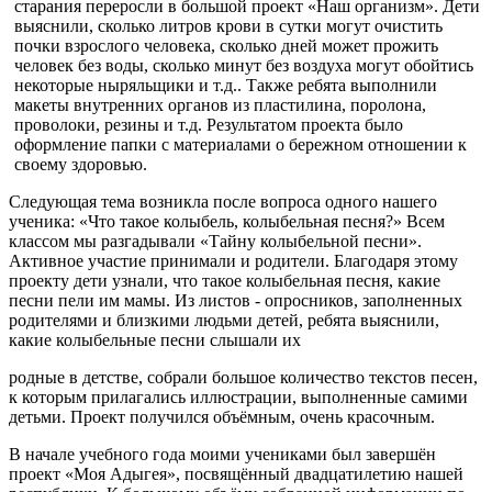
старания переросли в большой проект «Наш организм». Дети
выяснили, сколько литров крови в сутки могут очистить
почки взрослого человека, сколько дней может прожить
человек без воды, сколько минут без воздуха могут обойтись
некоторые ныряльщики и т.д.. Также ребята выполнили
макеты внутренних органов из пластилина, поролона,
проволоки, резины и т.д. Результатом проекта было
оформление папки с материалами о бережном отношении к
своему здоровью.
Следующая тема возникла после вопроса одного нашего
ученика: «Что такое колыбель, колыбельная песня?» Всем
классом мы разгадывали «Тайну колыбельной песни».
Активное участие принимали и родители. Благодаря этому
проекту дети узнали, что такое колыбельная песня, какие
песни пели им мамы. Из листов - опросников, заполненных
родителями и близкими людьми детей, ребята выяснили,
какие колыбельные песни слышали их
родные в детстве, собрали большое количество текстов песен,
к которым прилагались иллюстрации, выполненные самими
детьми. Проект получился объёмным, очень красочным.
В начале учебного года моими учениками был завершён
проект «Моя Адыгея», посвящённый двадцатилетию нашей