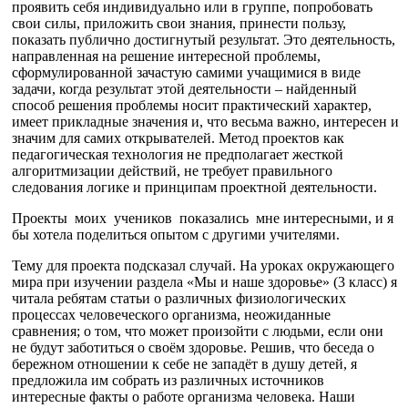
проявить себя индивидуально или в группе, попробовать
свои силы, приложить свои знания, принести пользу,
показать публично достигнутый результат. Это деятельность,
направленная на решение интересной проблемы,
сформулированной зачастую самими учащимися в виде
задачи, когда результат этой деятельности – найденный
способ решения проблемы носит практический характер,
имеет прикладные значения и, что весьма важно, интересен и
значим для самих открывателей. Метод проектов как
педагогическая технология не предполагает жесткой
алгоритмизации действий, не требует правильного
следования логике и принципам проектной деятельности.
Проекты моих учеников показались мне интересными, и я
бы хотела поделиться опытом с другими учителями.
Тему для проекта подсказал случай. На уроках окружающего
мира при изучении раздела «Мы и наше здоровье» (3 класс) я
читала ребятам статьи о различных физиологических
процессах человеческого организма, неожиданные
сравнения; о том, что может произойти с людьми, если они
не будут заботиться о своём здоровье. Решив, что беседа о
бережном отношении к себе не западёт в душу детей, я
предложила им собрать из различных источников
интересные факты о работе организма человека. Наши