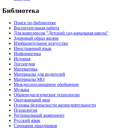
Библиотека
Поиск по библиотеке
Воспитательная работа
Для комплексов "Детский сад-начальная школа"
Здоровый образ жизни
Изобразительное искусство
Иностранный язык
Информатика
История
Логопедия
Математика
Материалы для родителей
Материалы МО
Междисциплинарное обобщение
Музыка
Общепедагогические технологии
Окружающий мир
Основы безопасности жизнедеятельности
Психология
Региональный компонент
Русский язык
Сценарии праздников