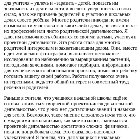
для учителя – увлечь и «заразить» детей, показать им
значимость их деятельности и вселить уверенность в своих
силах, а так же привлечь родителей к участию в школьных
делах своего ребёнка. Многие родители никогда не имели
возможности участвовать в каких-либо делах, не связанных с
их профессией или чисто родительской деятельностью. Я
даю, им возможность сблизится со своими детьми, участвуя в
проектной деятельности. Эта работа стала для многих
родителей интересным и захватывающим делом. Они, вместе
с детьми делают фотографии, выполняют несложные
исследования по наблюдению за выращиванием растений,
погодными явлениями, помогают подбирать информацию
для теоретического обоснования проектов, помогают ребенку
готовить защиту своей работы. Работы получаются очень
интересными, ведь это общий интерес и совместный труд
ребенка и родителей.
Раньше я считала, что учащиеся начальной школы ещё не
готовы заниматься творческой проектно-исследовательской
деятельностью, что у них нет достаточных знаний и навыков
для этого. Возможно, такое мнение сложилось из-за того, что
с младшими школьниками, как мне казалось, заниматься
проектной деятельностью достаточно сложно физически,
пока не попробовала сама. Это оказалось настолько
увлекательно! Я поняла, что для учащихся начальных