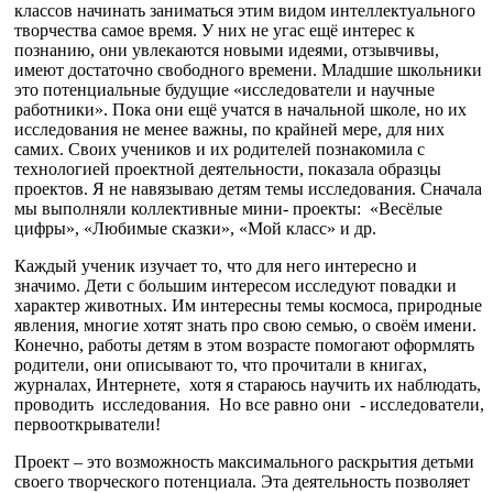
классов начинать заниматься этим видом интеллектуального
творчества самое время. У них не угас ещё интерес к
познанию, они увлекаются новыми идеями, отзывчивы,
имеют достаточно свободного времени. Младшие школьники
это потенциальные будущие «исследователи и научные
работники». Пока они ещё учатся в начальной школе, но их
исследования не менее важны, по крайней мере, для них
самих. Своих учеников и их родителей познакомила с
технологией проектной деятельности, показала образцы
проектов. Я не навязываю детям темы исследования. Сначала
мы выполняли коллективные мини- проекты: «Весёлые
цифры», «Любимые сказки», «Мой класс» и др.
Каждый ученик изучает то, что для него интересно и
значимо. Дети с большим интересом исследуют повадки и
характер животных. Им интересны темы космоса, природные
явления, многие хотят знать про свою семью, о своём имени.
Конечно, работы детям в этом возрасте помогают оформлять
родители, они описывают то, что прочитали в книгах,
журналах, Интернете, хотя я стараюсь научить их наблюдать,
проводить исследования. Но все равно они - исследователи,
первооткрыватели!
Проект – это возможность максимального раскрытия детьми
своего творческого потенциала. Эта деятельность позволяет