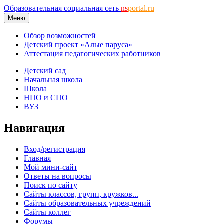
Образовательная социальная сеть
ns
portal.ru
Меню
Обзор возможностей
Детский проект «Алые паруса»
Аттестация педагогических работников
Детский сад
Начальная школа
Школа
НПО и СПО
ВУЗ
Навигация
Вход/регистрация
Главная
Мой мини-сайт
Ответы на вопросы
Поиск по сайту
Сайты классов, групп, кружков...
Сайты образовательных учреждений
Сайты коллег
Форумы