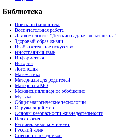
Библиотека
Поиск по библиотеке
Воспитательная работа
Для комплексов "Детский сад-начальная школа"
Здоровый образ жизни
Изобразительное искусство
Иностранный язык
Информатика
История
Логопедия
Математика
Материалы для родителей
Материалы МО
Междисциплинарное обобщение
Музыка
Общепедагогические технологии
Окружающий мир
Основы безопасности жизнедеятельности
Психология
Региональный компонент
Русский язык
Сценарии праздников