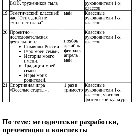
ВОВ, тружеников тыла
руководители 1-х
классов
19.
Тематический классный
май
Классные
час “Этих дней не
руководители 1-х
смолкнет слава”
классов
20.
Проектно –
Классные
исследовательская
руководители 1-х
ноябрь
деятельность:
классов
декабрь
Символы России
февраль
Герб моей семьи.
апрель
История моего
май
имени.
Традиции моей
семьи
Игры моих
родителей.
21.
Спортивная игра
1 раз в
Классные
«Весёлые старты» ,
триместр
руководители 1-х
классов, учителя
физической культуры
По теме: методические разработки,
презентации и конспекты