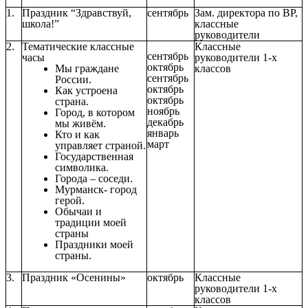
1.
Праздник “Здравствуй,
сентябрь
Зам. директора по ВР,
школа!”
классные
руководители
2.
Тематические классные
Классные
сентябрь
часы
руководители 1-х
октябрь
Мы граждане
классов
сентябрь
России.
октябрь
Как устроена
октябрь
страна.
ноябрь
Город, в котором
декабрь
мы живём.
январь
Кто и как
март
управляет страной.
Государственная
символика.
Города – соседи.
Мурманск- город
герой.
Обычаи и
традиции моей
страны
Праздники моей
страны.
3.
Праздник «Осенины»
октябрь
Классные
руководители 1-х
классов