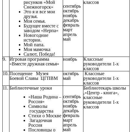
рисунков «Мой
классов
сентябрь
Снежногорск»
октябрь
Это я и все мои
ноябрь
друзья.
декабрь
Моя семья.
февраль
Будущее вместе с
март
заводом «Нерпа»
апрель
Новогодние
май
истории.
Мой папа.
Моя мамочка
Салют, Победа!
9.
Игровая программа
ноябрь
Классные
«Вместе дружная семья»
руководители 1-х
классов
10.
Посещение Музея
октябрь
Классные
Боевой Славы ЦГПВМ
май
руководители 1-х
классов
11.
Библиотечные уроки
Библиотекарь школы
,«Центр - книга»,
сентябрь
«Наша Родина –
классные
октябрь
Россия»
руководители 1-х
ноябрь
Символы
классов
декабрь
государства
февраль
Стихи о Москве
март
Загадочная
апрель
Россия
май
Пословицы о