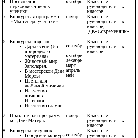
4.
Посвящение
октябрь
Классные
первоклассников в
руководители 1-х
ученики
классов
5.
Конкурсная программа
ноябрь
Классные
«Мы теперь ученики»
руководители 1-х
классов,
ДК«Современник»
6.
Конкурсы поделок:
Классные
сентябрь
Дары осени (Из
руководители 1-х
природного
классов
октябрь
материала)
декабрь
Животный мир
март
Заполярья.
апрель
В мастерской Деда
май
Мороза.
Цветы для
любимой мамочки.
Искусство
поморов.
Игрушки.
Искусство саамов
7.
Праздничная программа
ноябрь
Классные
ко Дню Матери.
руководители 1-х
классов
8.
Конкурсы рисунков:
Классные
сентябрь
Городской конкурс
руководители 1-х