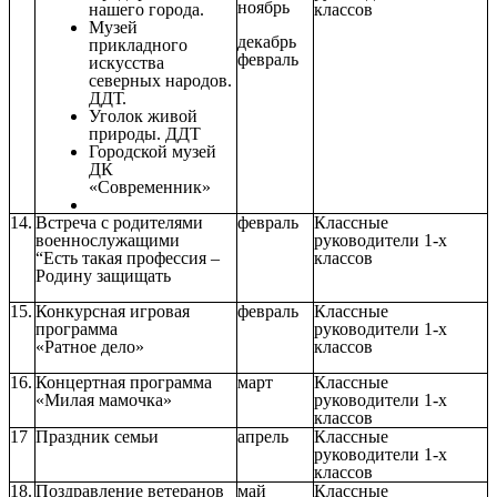
ноябрь
нашего города.
классов
Музей
декабрь
прикладного
февраль
искусства
северных народов.
ДДТ.
Уголок живой
природы. ДДТ
Городской музей
ДК
«Современник»
14.
Встреча с родителями
февраль
Классные
военнослужащими
руководители 1-х
“Есть такая профессия –
классов
Родину защищать
15.
Конкурсная игровая
февраль
Классные
программа
руководители 1-х
«Ратное дело»
классов
16.
Концертная программа
март
Классные
«Милая мамочка»
руководители 1-х
классов
17
Праздник семьи
апрель
Классные
руководители 1-х
классов
18.
Поздравление ветеранов
май
Классные