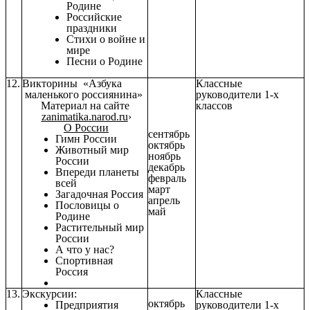
Родине
Российские
праздники
Стихи о войне и
мире
Песни о Родине
12.
Викторины «Азбука
Классные
маленького россиянина»
руководители 1-х
Материал на сайте
классов
zanimatika.narod.ru
›
О России
сентябрь
Гимн России
октябрь
Животный мир
ноябрь
России
декабрь
Впереди планеты
февраль
всей
март
Загадочная Россия
апрель
Пословицы о
май
Родине
Растительный мир
России
А что у нас?
Спортивная
Россия
13.
Экскурсии:
Классные
октябрь
Предприятия
руководители 1-х