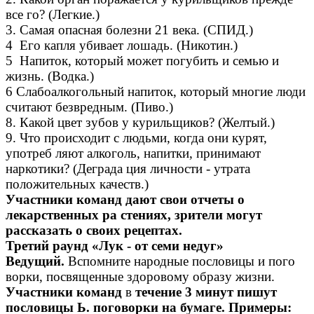
все го? (Легкие.)
3. Самая опасная болезни 21 века. (СПИД.)
4 Его капля убивает лошадь. (Никотин.)
5 Напиток, который может погубить и семью и
жизнь. (Водка.)
6 Слабоалкогольный напиток, который многие люди
считают безвредным. (Пиво.)
8. Какой цвет зубов у курильщиков? (Желтый.)
9. Что происходит с людьми, когда они курят,
употреб ляют алкоголь, напитки, принимают
наркотики? (Деграда ция личности - утрата
положительных качеств.)
Участники команд дают свои отчеты о
лекарственных ра стениях, зрители могут
рассказать о своих рецептах.
Третий раунд «Лук - от семи недуг»
Ведущий.
Вспомните народные пословицы и пого
ворки, посвященные здоровому образу жизни.
Участники команд
в
течение 3 минут пишут
пословицы Ь. поговорки на бумаге. Примеры: