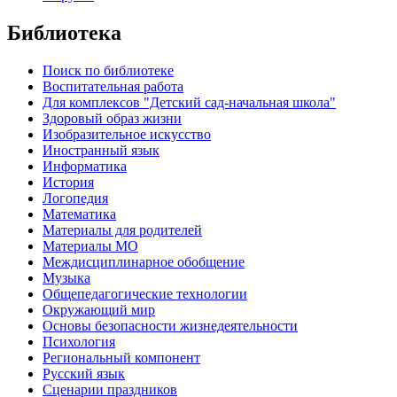
Библиотека
Поиск по библиотеке
Воспитательная работа
Для комплексов "Детский сад-начальная школа"
Здоровый образ жизни
Изобразительное искусство
Иностранный язык
Информатика
История
Логопедия
Математика
Материалы для родителей
Материалы МО
Междисциплинарное обобщение
Музыка
Общепедагогические технологии
Окружающий мир
Основы безопасности жизнедеятельности
Психология
Региональный компонент
Русский язык
Сценарии праздников