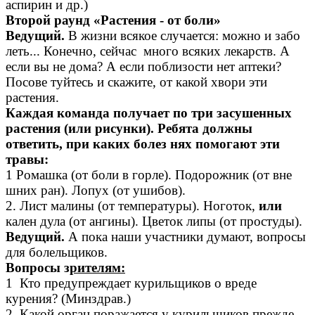
аспирин и др.)
Второй раунд «Растения - от боли»
Ведущий.
В жизни всякое случается: можно и забо
леть... Конечно, сейчас много всяких лекарств. А
если вы не дома? А если поблизости нет аптеки?
Посове туйтесь и скажите, от какой хвори эти
растения.
Каждая команда получает по три засушенных
растения (или рисунки). Ребята должны
ответить, при каких болез нях помогают эти
травы:
1 Ромашка (от боли в горле). Подорожник (от вне
шних ран). Лопух (от ушибов).
2. Лист малины (от температуры). Ноготок,
или
кален дула (от ангины). Цветок липы (от простуды).
Ведущий.
А пока наши участники думают, вопросы
для болельщиков.
Вопросы з
рителям:
1 Кто предупреждает курильщиков о вреде
курения? (Минздрав.)
2. Какой орган поражается у курильщиков прежде