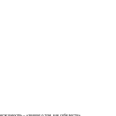
вежливость
– «знание о том, как себя вести».