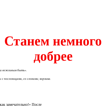
Станем немного
добрее
 и вежливым быть
».
и с пословицами
,
со словами
;
корзина
.
как замечательно!» После