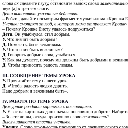
слова
ах
сделайте паузу, остановите выдох; слово
замечательн
звук [а] в третьем слоге.
Дети выполняют указанные действия.
– Ребята, давайте посмотрим фрагмент мультфильма «Крошка Е
Ученики смотрят эпизод, в котором мама отправляет Крошку 
– Почему Крошке Еноту удалось подружиться?
Дети.
Он улыбнулся, стал добрым.
У.
Что значит быть добрым?
Д.
Помогать, быть вежливым.
У.
Что значит быть вежливым?
Д.
Говорить добрые слова, улыбаться.
У.
Как вы думаете, почему мы должны быть добрыми и вежли
Д.
Чтобы приносить радость людям.
III. СООБЩЕНИЕ ТЕМЫ УРОКА
У.
Прочитайте тему нашего урока.
Д.
«Чтобы радость людям дарить,
Надо добрым и вежливым быть».
IV. РАБОТА ПО ТЕМЕ УРОКА
Дежурные раздают карточки с пословицами.
У.
У вас на карточках даны начала пословиц о доброте. Найдит
–
Знаете ли вы, откуда произошло слово
вежливость?
Выслушиваются ответы учеников.
Ученик.
Слово
вежливость
произошло от древнерусского сло