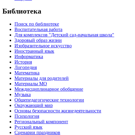
Библиотека
Поиск по библиотеке
Воспитательная работа
Для комплексов "Детский сад-начальная школа"
Здоровый образ жизни
Изобразительное искусство
Иностранный язык
Информатика
История
Логопедия
Математика
Материалы для родителей
Материалы МО
Междисциплинарное обобщение
Музыка
Общепедагогические технологии
Окружающий мир
Основы безопасности жизнедеятельности
Психология
Региональный компонент
Русский язык
Сценарии праздников