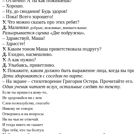
– Отлично! А ты как поживаешь?
– Хорошо.
– Ну, до свидания! Будь здоров!
– Пока! Всего хорошего!
У.
Что можно сказать про этих ребят?
Д.
Мальчики
добрые, вежливые, внимательные.
Разыгрывается сценка «Две подружки».
– Здравствуй, Маша!
– Здрассте!
У.
Каким тоном Маша приветствовала подругу?
Д.
Ехидно, насмешливо.
У.
А как нужно?
Д.
Улыбаясь, приветливо.
У.
Покажите, каким должно быть
выражение лица, когда вы пр
Дети здороваются с соседом по парте.
– На экране – стихотворение Григория Остера. Прочитайте его.
Один ученик читает вслух, остальные следят по тексту.
Если ты пришел к кому
-
то
,
Не здоровайся ни с кем
.
Слов
пожалуйста
,
спасибо
Никому не говори
.
Отвернись и на вопросы
Ни на чьи не отвечай
.
И тогда никто не скажет
Про тебя
,
что ты болтун
.