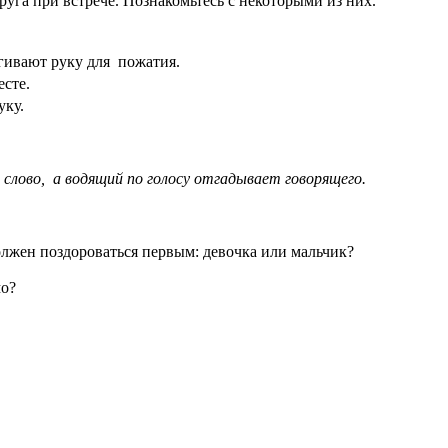
руга при встрече. Познакомьтесь с некоторыми из них.
гивают руку для пожатия.
сте.
уку.
слово, а водящий по голосу отгадывает говорящего.
олжен поздороваться первым: девочка или мальчик?
мо?