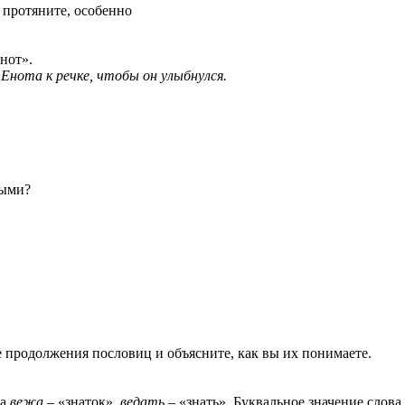
о
протяните, особенно
нот».
Енота к речке, чтобы он улыбнулся.
выми?
е продолжения пословиц и объясните, как вы их понимаете.
ва
вежа
– «знаток»,
ведать
– «знать». Буквальное значение слова