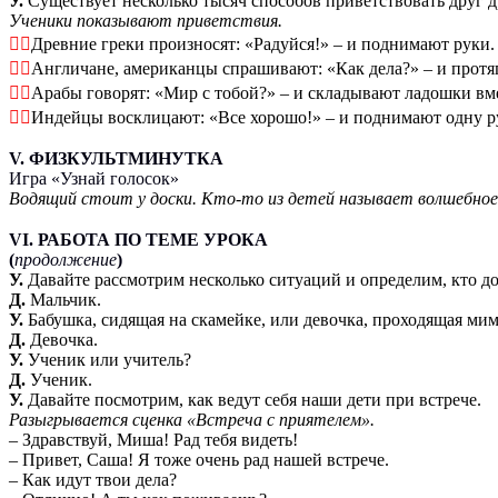
У.
Существует несколько тысяч способов приветствовать друг д
Ученики показывают приветствия.

Древние греки произносят: «Радуйся!» – и поднимают руки.

Англичане, американцы спрашивают: «Как дела?» – и протя

Арабы говорят: «Мир с тобой?» – и складывают ладошки вме

Индейцы восклицают: «Все хорошо!» – и поднимают одну р
V. ФИЗКУЛЬТМИНУТКА
Игра «Узнай голосок»
Водящий стоит у доски. Кто-то из детей называет волшебное 
VI. РАБОТА ПО ТЕМЕ УРОКА
(
продолжение
)
У.
Давайте рассмотрим несколько ситуаций и определим, кто д
Д.
Мальчик.
У.
Бабушка, сидящая на скамейке, или девочка, проходящая ми
Д.
Девочка.
У.
Ученик или учитель?
Д.
Ученик.
У.
Давайте посмотрим, как ведут себя наши дети при встрече.
Разыгрывается сценка «Встреча с приятелем».
– Здравствуй, Миша! Рад тебя видеть!
– Привет, Саша! Я тоже очень рад нашей встрече.
– Как идут твои дела?