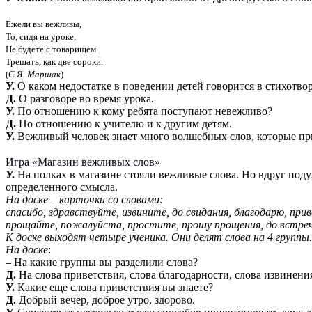
Ежели вы вежливы
,
То
,
сидя на уроке
,
Не будете с товарищем
Трещать
,
как две сороки
.
(
С
.
Я
.
Маршак
)
У.
О каком недостатке в поведении детей говорится в стихотво
Д.
О разговоре во время урока.
У.
По отношению к кому ребята поступают невежливо?
Д.
По отношению к учителю и к другим детям.
У.
Вежливый человек знает много волшебных слов, которые при
Игра «Магазин вежливых слов»
У.
На полках в магазине стояли вежливые слова. Но вдруг подул
определенного смысла.
На доске – карточки со словами:
спасибо, здравствуйте, извините, до свидания, благодарю, прив
прощайте, пожалуйста, простите, прошу прощения, до встреч
К доске выходят четыре ученика. Они делят слова на 4 группы.
На доске
:
– На какие группы вы разделили слова?
Д.
На слова приветствия, слова благодарности, слова извинени
У.
Какие еще слова приветствия вы знаете?
Д.
Добрый вечер, доброе утро, здорово.