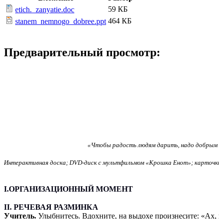
59 КБ
etich._zanyatie.doc
464 КБ
stanem_nemnogo_dobree.ppt
Предварительный просмотр:
Тема
«
Чтобы радость людям дарить
,
надо добрым
Учебные материалы
Интерактивная доска
; DVD-
диск с мультфильмом
«
Крошка Енот
»;
карточк
I.
ОРГАНИЗАЦИОННЫЙ МОМЕНТ
II. РЕЧЕВАЯ РАЗМИНКА
Учитель.
Улыбнитесь. Вдохните, на выдохе произнесите: «Ах, 