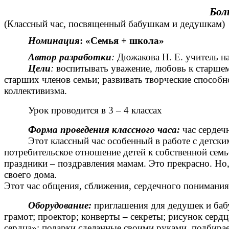
Бол
(Классный час, посвященный бабушкам и дедушкам)
Номинация
:
«Семья + школа»
Автор разработки
:
Дюжакова Н. Е. учитель 
Цели
:
воспитывать уважение, любовь к старшем
старших членов семьи; развивать творческие способно
коллективизма.
Урок проводится в 3 – 4 классах
Форма проведения классного часа:
час сердеч
Этот классный час особенный в работе с детски
потребительское отношение детей к собственной семь
праздники – поздравления мамам. Это прекрасно. Но,
своего дома.
Этот час общения, сближения, сердечного понимания
Оборудование:
приглашения для дедушек и баб
грамот; проектор; конверты – секреты; рисунок сердц
сердца»; подарки сделанные своими руками, подбира