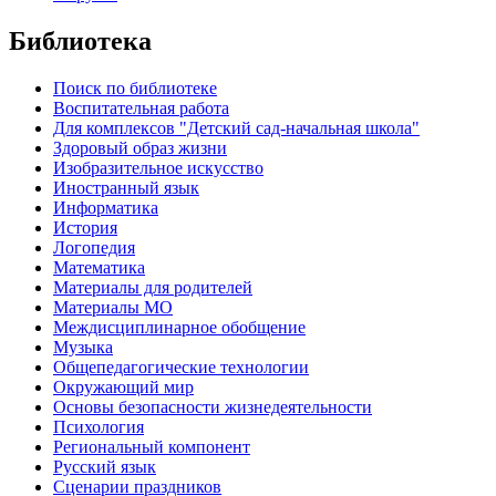
Библиотека
Поиск по библиотеке
Воспитательная работа
Для комплексов "Детский сад-начальная школа"
Здоровый образ жизни
Изобразительное искусство
Иностранный язык
Информатика
История
Логопедия
Математика
Материалы для родителей
Материалы МО
Междисциплинарное обобщение
Музыка
Общепедагогические технологии
Окружающий мир
Основы безопасности жизнедеятельности
Психология
Региональный компонент
Русский язык
Сценарии праздников