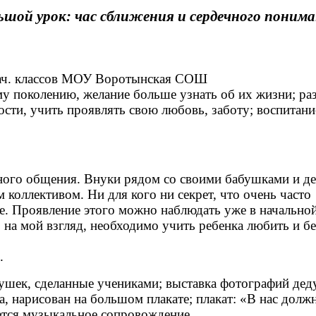
ьшой урок: час сближения и сердечного понима
нач. классов МОУ Воротынская СОШ
у поколению, желание больше узнать об их жизни; ра
сти, учить проявлять свою любовь, заботу; воспитани
ного общения. Внуки рядом со своими бабушками и д
м коллективом. Ни для кого ни секрет, что очень част
е. Проявление этого можно наблюдать уже в начальной 
 на мой взгляд, необходимо учить ребенка любить и б
.
ушек, сделанные учениками; выставка фотографий дед
а, нарисован на большом плакате; плакат: «В нас долж
ется музыкальное сопровождение.