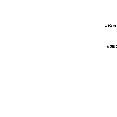
«
Бол
авт