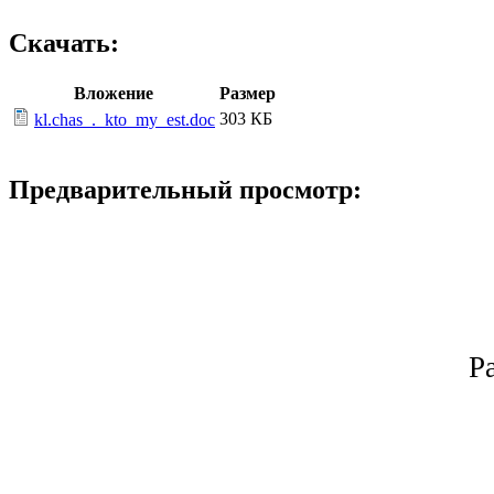
Скачать:
Вложение
Размер
303 КБ
kl.chas_._kto_my_est.doc
Предварительный просмотр:
Р