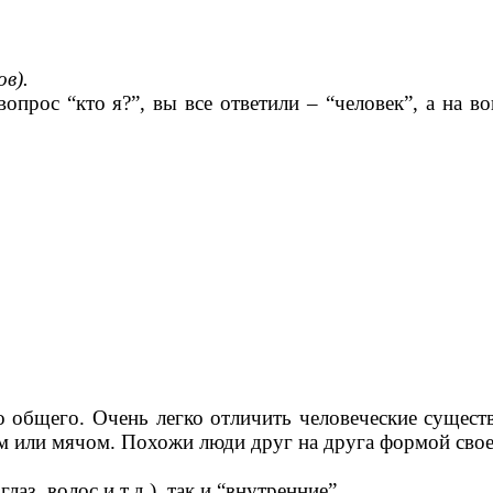
в).
с “кто я?”, вы все ответили – “человек”, а на воп
щего. Очень легко отличить человеческие существ
том или мячом. Похожи люди друг на друга формой свое
аз, волос и т.д.), так и “внутренние”.