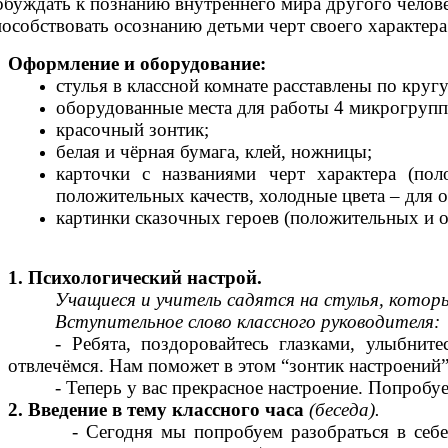
обуждать к познанию внутреннего мира другого челове
пособствовать осознанию детьми черт своего характера
Оформление и оборудование:
стулья в классной комнате расставлены по кругу
оборудованные места для работы 4 микрогрупп
красочный зонтик;
белая и чёрная бумага, клей, ножницы;
карточки с названиями черт характера (пол
положительных качеств, холодные цвета – для 
картинки сказочных героев (положительных и от
1. Психологический настрой.
Учащиеся и учитель садятся на стулья, которы
Вступительное слово классного руководителя:
- Ребята, поздоровайтесь глазками, улыбнит
отвлечёмся. Нам поможет в этом “зонтик настроений”
- Теперь у вас прекрасное настроение. Попробуе
2. Введение в тему классного часа
(беседа).
- Сегодня мы попробуем разобраться в себе. Се