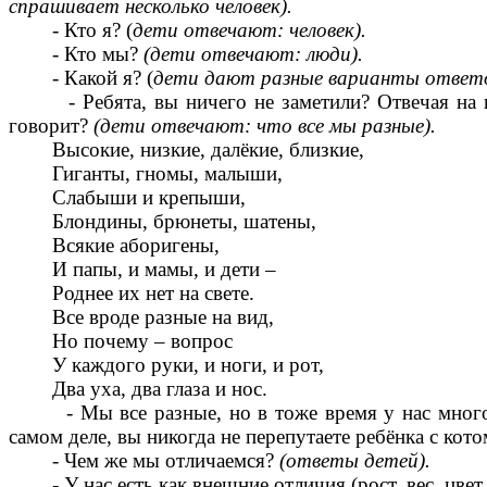
спрашивает несколько человек).
- Кто я? (
дети отвечают:
человек).
- Кто мы?
(дети отвечают:
люди).
- Какой я? (
дети дают разные варианты ответо
- Ребята, вы ничего не заметили? Отвечая на вопро
говорит?
(дети отвечают: что все мы разные).
Высокие, низкие, далёкие, близкие,
Гиганты, гномы, малыши,
Слабыши и крепыши,
Блондины, брюнеты, шатены,
Всякие аборигены,
И папы, и мамы, и дети –
Роднее их нет на свете.
Все вроде разные на вид,
Но почему – вопрос
У каждого руки, и ноги, и рот,
Два уха, два глаза и нос.
- Мы все разные, но в тоже время у нас много об
самом деле, вы никогда не перепутаете ребёнка с ко
- Чем же мы отличаемся?
(ответы детей).
- У нас есть как внешние отличия (рост, вес, цвет гл