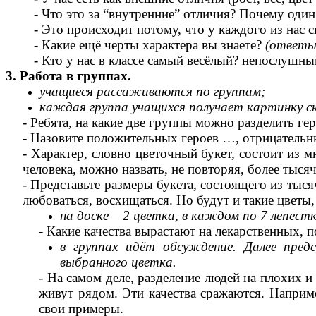
- Что это за “внутренние” отличия? Почему один ч
- Это происходит потому, что у каждого из нас сво
- Какие ещё черты характера вы знаете?
(ответы
- Кто у нас в классе самый весёлый? непослушный
3. Работа в группах.
учащиеся рассаживаются по группам;
каждая группа учащихся получает картинку с
- Ребята, на какие две группы можно разделить ге
- Назовите положительных героев …, отрицател
- Характер, словно цветочный букет, состоит из м
человека, можно назвать, не повторяя, более тысяч
- Представьте размеры букета, состоящего из тыс
любоваться, восхищаться. Но будут и такие цветы,
на доске – 2 цветка, в каждом по 7 лепес
- Какие качества вырастают на лекарственных, п
в группах идёт обсуждение. Далее пр
выбранного цветка.
- На самом деле, разделение людей на плохих 
живут рядом. Эти качества сражаются. Наприме
свои примеры.