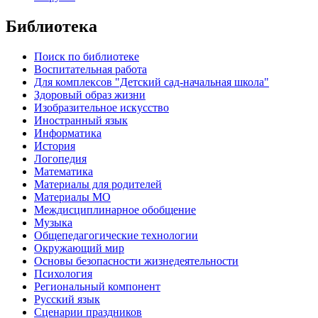
Библиотека
Поиск по библиотеке
Воспитательная работа
Для комплексов "Детский сад-начальная школа"
Здоровый образ жизни
Изобразительное искусство
Иностранный язык
Информатика
История
Логопедия
Математика
Материалы для родителей
Материалы МО
Междисциплинарное обобщение
Музыка
Общепедагогические технологии
Окружающий мир
Основы безопасности жизнедеятельности
Психология
Региональный компонент
Русский язык
Сценарии праздников