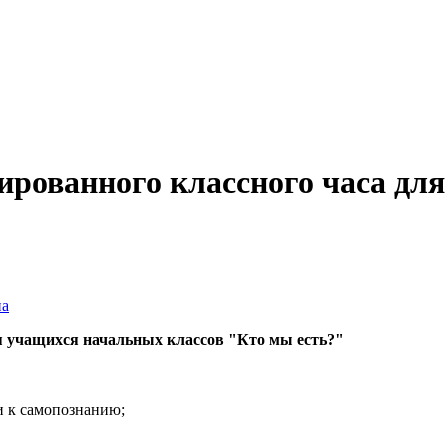
ированного классного часа д
на
ля учащихся начальных классов "Кто мы есть?"
и к самопознанию;