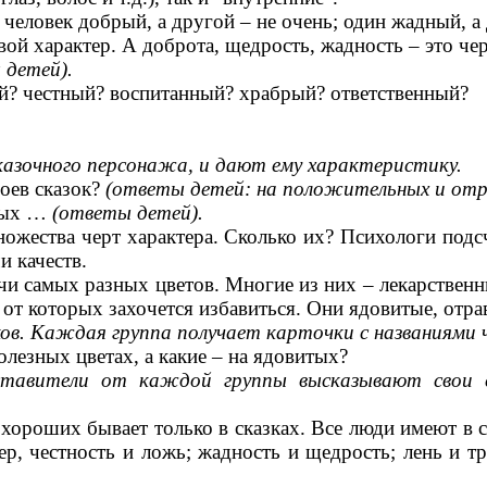
еловек добрый, а другой – не очень; один жадный, 
й характер. А доброта, щедрость, жадность – это чер
 детей).
? честный? воспитанный? храбрый? ответственный?
казочного персонажа, и дают ему характеристику.
роев сказок?
(ответы детей: на положительных и отри
ьных …
(ответы детей).
ножества черт характера. Сколько их? Психологи подсч
и качеств.
ячи самых разных цветов. Многие из них – лекарственн
 от которых захочется избавиться. Они ядовитые, отра
тков. Каждая группа получает карточки с названиями
олезных цветах, а какие – на ядовитых?
едставители от каждой группы высказывают свои
и хороших бывает только в сказках. Все люди имеют в
р, честность и ложь; жадность и щедрость; лень и т