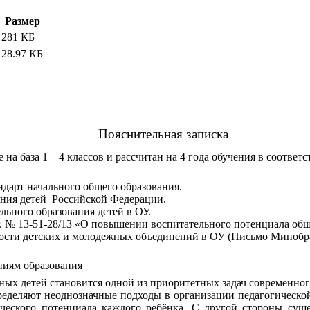
Размер
281 КБ
28.97 КБ
Пояснительная записка
а база 1 – 4 классов и рассчитан на 4 года обучения в соответ
дарт начального общего образования.
ния детей Российской Федерации.
ьного образования детей в ОУ.
. № 13-51-28/13 «О повышении воспитательного потенциала общ
сти детских и молодежных объединений в ОУ (Письмо Минобразов
ниям образования
ных детей становится одной из приоритетных задач современног
ляют неоднозначные подходы в организации педагогической д
рческого потенциала каждого ребёнка. С другой стороны суще