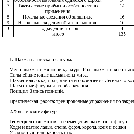
6
Особенности матования одинокого короля.
14
7
Тактические приёмы и особенности их
14
применения.
8
Начальные сведения об зндшпиле.
16
9
Начальные сведения об миттельшпиле.
16
10
Подведение итогов
4
итого
135
1. Шахматная доска и фигуры.
Место шахмат в мировой культуре. Роль шахмат в воспитан
Сильнейшие юные шахматисты мира.
Шахматная доска, поля, линии и обозначения.Легенды о во
Шахматные фигуры и их обозначения.
Позиция. Запись позиций.
Практическая работа: тренировочные упражнения по закре
2.Ходы и взятие фигур.
Геометрические мотивы перемещения шахматных фигур.
Ходы и взятие ладьи, слона, ферзя, короля, коня и пешки.
Ударность и подвижность игр.