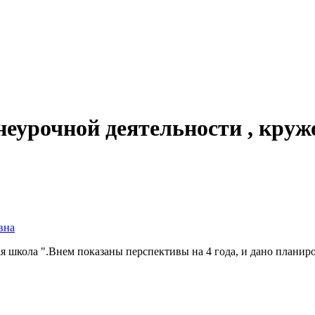
неурочной деятельности , кру
вна
 школа ".Внем показаны перспективы на 4 года, и дано планиров