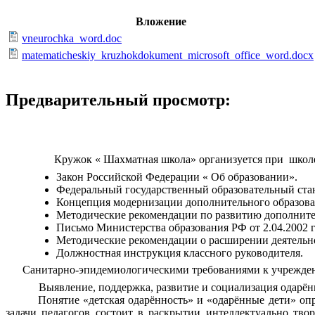
Вложение
vneurochka_word.doc
matematicheskiy_kruzhokdokument_microsoft_office_word.docx
Предварительный просмотр:
Кружок « Шахматная школа» организуется при школе н
Закон Российской Федерации « Об образовании».
Федеральный государственный образовательный стан
Концепция модернизации дополнительного образова
Методические рекомендации по развитию дополнител
Письмо Министерства образования РФ от 2.04.2002 г
Методические рекомендации о расширении деятельно
Должностная инструкция классного руководителя.
Санитарно-эпидемиологическими требованиями к учрежде
Выявление, поддержка, развитие и социализация одарён
Понятие «детская одарённость» и «одарённые дети» опреде
задачи педагогов состоит в раскрытии интеллектуально тво