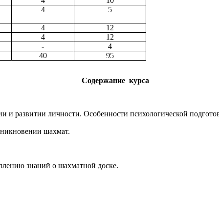
4
10
4
5
4
12
4
12
-
4
40
95
Содержание курса
ии и развитии личности. Особенности психологической подгото
зникновении шахмат.
плению знаний о шахматной доске.