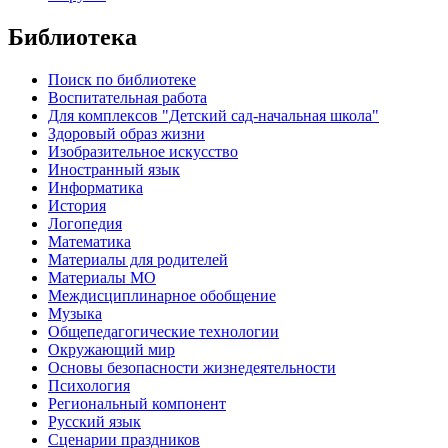
Библиотека
Поиск по библиотеке
Воспитательная работа
Для комплексов "Детский сад-начальная школа"
Здоровый образ жизни
Изобразительное искусство
Иностранный язык
Информатика
История
Логопедия
Математика
Материалы для родителей
Материалы МО
Междисциплинарное обобщение
Музыка
Общепедагогические технологии
Окружающий мир
Основы безопасности жизнедеятельности
Психология
Региональный компонент
Русский язык
Сценарии праздников