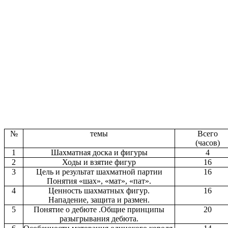
№
темы
Всего
(часов)
1
Шахматная доска и фигуры
4
2
Ходы и взятие фигур
16
3
Цель и результат шахматной партии
16
Понятия «шах», «мат», «пат».
4
Ценность шахматных фигур.
16
Нападение, защита и размен.
5
Понятие о дебюте .Общие принципы
20
разыгрывания дебюта.