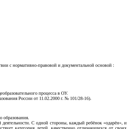
ствии с нормативно-правовой и документальной основой :
еобразовательного процесса в ОУ.
ания России от 11.02.2000 г. № 101/28-16).
о образования.
еятельности. С одной стороны, каждый ребёнок «одарён», и
ствует категория детей, качественно отличающихся от своих