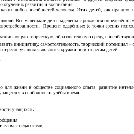
о обучения, развития и воспитания.
 либо способностей человека. Этих детей, как правило, не 
ле. Все маленькие дети наделены с рождения определёнными 
востребованности. Процент одарённых (с точки зрения психолог
азвивающую творческую, образовательную среду, способствую
азвить инициативу, самостоятельность, творческий потенциал –
нтересов учащихся являются кружки по интересам детей.
.
для жизни в обществе социального опыта, развитие интелле
чащегося в свободное от учёбы время.
ности учащихся .
общения.
чества с педагогами,