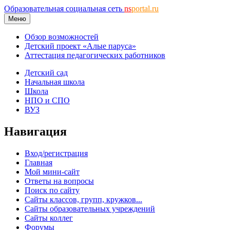
Образовательная социальная сеть
ns
portal.ru
Меню
Обзор возможностей
Детский проект «Алые паруса»
Аттестация педагогических работников
Детский сад
Начальная школа
Школа
НПО и СПО
ВУЗ
Навигация
Вход/регистрация
Главная
Мой мини-сайт
Ответы на вопросы
Поиск по сайту
Сайты классов, групп, кружков...
Сайты образовательных учреждений
Сайты коллег
Форумы