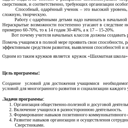
сверстников, и соответственно, требующих организации особог
Способный, одарённый ученик – это высокий уровень, каких
сложную, творческую.
Работу с одарёнными детьми надо начинать в начальной шко
Нераскрытые возможности постепенно угасают в следствие не
примерно 60-70%, то к 14 годам 30-40%, а к 17 – 15-20%.
Вот почему учителя начальных классов должны создавать р
Помочь учащимся в полной мере проявить свои способности, р
эффективным средством развития, выявления способностей и и
Одним из таким кружков является кружок «Шахматная школа»
:
Цель программы
Создание
условий для достижения учащимися необходимого 
условий для многогранного развития и социализации каждого у
:
.Задачи программы
Организация общественно-полезной и досуговой деятель
Включение учащихся в разностороннюю деятельность.
Формирование навыков позитивного коммуникативного 
Развитие навыков организации и осуществления сотрудни
Сверстниками.