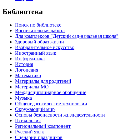
Библиотека
Поиск по библиотеке
Воспитательная работа
Для комплексов "Детский сад-начальная школа"
Здоровый образ жизни
Изобразительное искусство
Иностранный язык
Информатика
История
Логопедия
Математика
Материалы для родителей
Материалы МО
Междисциплинарное обобщение
Музыка
Общепедагогические технологии
Окружающий мир
Основы безопасности жизнедеятельности
Психология
Региональный компонент
Русский язык
Сценарии праздников