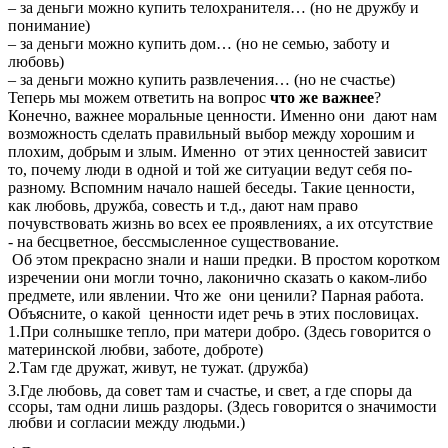
– за деньги можно купить телохранителя… (но не дружбу и
понимание)
– за деньги можно купить дом… (но не семью, заботу и
любовь)
– за деньги можно купить развлечения… (но не счастье)
Теперь мы можем ответить на вопрос
что же важнее
?
Конечно, важнее моральные ценности. Именно они дают нам
возможность сделать правильный выбор между хорошим и
плохим, добрым и злым. Именно от этих ценностей зависит
то, почему люди в одной и той же ситуации ведут себя по-
разному. Вспомним начало нашей беседы. Такие ценности,
как любовь, дружба, совесть и т.д., дают нам право
почувствовать жизнь во всех ее проявлениях, а их отсутствие
- на бесцветное, бессмысленное существование.
Об этом прекрасно знали и наши предки. В простом коротком
изречении они могли точно, лаконично сказать о каком-либо
предмете, или явлении. Что же они ценили? Парная работа.
Объясните, о какой ценности идет речь в этих пословицах.
1.При солнышке тепло, при матери добро. (Здесь говорится о
материнской любви, заботе, доброте)
2.Там где дружат, живут, не тужат. (дружба)
3.Где любовь, да совет там и счастье, и свет, а где споры да
ссоры, там одни лишь раздоры. (Здесь говорится о значимости
любви и согласии между людьми.)