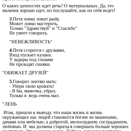
О каких ценностях идет речь? О материальных. Да, это
мальчик хорошо одет, но послушайте, как он себя ведет!
3
.Петя ловко ловит рыбу,
Может ловко мастерить,
Только "Здравствуй" и "Спасибо"
Не умеет говорить.
"НЕВЕЖЛИВОСТЬ"
4
.Петя ссорится с друзьями,
Вход пускает кулаки.
У задиры под глазами
Не проходят синяки.
"ОБИЖАЕТ ДРУЗЕЙ"
5
.Говорит лентяю мать:
- Убери свою кровать!
- Я бы, мамочка, убрал,
Только я ведь очень мал.
"ЛЕНЬ
Итак, пришли к выводу, что наша жизнь и жизнь
окружающих нас людей становится богаче не машинами,
дачами или мебелью, а добротой, милосердием, состраданием,
любовью. И мы должны стараться совершать больше хороших