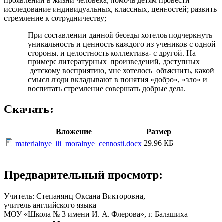
проявлении в жизни человека, помочь детям провести
исследование индивидуальных, классных, ценностей; развить
стремление к сотрудничеству;
При составлении данной беседы хотелоь подчеркнуть
уникальность и ценность каждого из учеников с одной
стороны, и целостность коллектива- с другой. На
примере литературных произведений, доступных
детскому восприятию, мне хотелось объяснить, какой
смысл люди вкладывают в понятия «добро», «зло» и
воспитать стремление совершать добрые дела.
Скачать:
Вложение
Размер
29.96 КБ
materialnye_ili_moralnye_cennosti.docx
Предварительный просмотр:
Учитель: Степанянц Оксана Викторовна,
учитель английского языка
МОУ «Школа № 3 имени И. А. Флерова», г. Балашиха