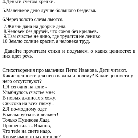
4.Деньги счетом крепки.
5.Маленькое дело лучше большого безделья.
6.Через золото слезы льются.
7.Жизнь дана на добрые дела.
8.Человек без друзей, что сокол без крыльев.
9.Там счастье не диво, где трудятся не лениво.
10.Землю солнце красит, а человека труд.
Давайте прочитаем стихи и подумаем, о каких ценностях в
них идет речь.
Стихотворения про мальчика Петю Иванова. Дети читают.
Какие ценности для него важны и почему? Какие ценности у
него отсутствуют?
1
.Я сегодня на коне -
Улыбнулось счастье мне:
В новых джинсах я хожу,
Свысока на всех гляжу -
2
.Я по-модному одет
В мелкорубчатый вельвет!
Только Пузикова Лада
Прошептала: - Иванов,
Что тебе на свете надо,
Кроме импортных штанов?