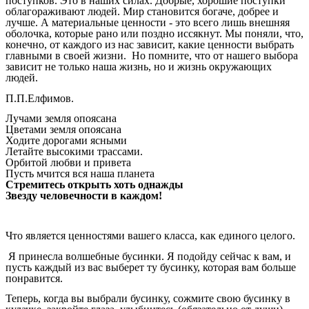
поступков. Это в наших силах. Добрые, хорошие поступки
облагораживают людей. Мир становится богаче, добрее и
лучше. А материальные ценности - это всего лишь внешняя
оболочка, которые рано или поздно иссякнут. Мы поняли, что,
конечно, от каждого из нас зависит, какие ценности выбрать
главными в своей жизни. Но помните, что от нашего выбора
зависит не только наша жизнь, но и жизнь окружающих
людей.
П.П.Елфимов.
Лучами земля опоясана
Цветами земля опоясана
Ходите дорогами ясными
Летайте высокими трассами.
Орбитой любви и привета
Пусть мчится вся наша планета
Стремитесь открыть хоть однажды
Звезду человечности в каждом!
Что является ценностями вашего класса, как единого целого.
Я принесла волшебные бусинки. Я подойду сейчас к вам, и
пусть каждый из вас выберет ту бусинку, которая вам больше
понравится.
Теперь, когда вы выбрали бусинку, сожмите свою бусинку в