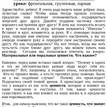
уроке:
фронтальная, групповая, парная.
Здравствуйте, ребята! Я очень рада видеть ваши добрые лица,
лучистые глазки! Чтобы наша беседа прошла успешно,
предлагаю нам поближе познакомиться, подзарядиться
энергией друг друга. Давайте подарим частичку своего
хорошего настроения друг другу! Я хочу вас попросить встать
в круг и поиграть в игру, которая называется "Импульс".
Встаньте в круг, возьмитесь за руки. Я с помощью пожатия
руки, передам вам импульс хорошего настроения, а вы по
очереди пожмите руку и передайте свое настроение своему
другу. Ну как подзарядились? Ну, вот теперь, когда мы хоть
чуть-чуть стали ближе друг другу, мы можем начать наш
разговор. Сегодня мы попытаемся ответить на вопрос:
Материальные или моральные ценности. Что важнее?
Наверно, перед вами вставал такой вопрос: "Почему в одних
и тех же обстоятельствах разные люди ведут себя по-
разному?" Вот, например, я недавно упала, поскользнулась.
Кто-то прошел мимо, а кто-то протянул руку помощи. Были
ли у вас подобные случаи? Почему это происходит?
Поделитесь своей точкой зрения. А происходит это, потому,
что у каждого из нас есть
ценности
, которые и влияют на
наше поведение и поступки. О том, какие ценности
существуют, и как они влияют на нашу жизнь я, и предлагаю
вам поразмышлять.
Итак, для начала выясним, что же такое
ценность, что значит