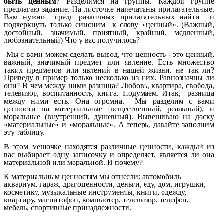
быть ценным
? Разделимся на группы. Каждой группе
предлагаю задание. На листочке напечатаны прилагательные.
Вам нужно среди различных прилагательных найти и
подчеркнуть только синоним к слову «ценный». (Важный,
достойный, значимый, приятный, крайний, медленный,
любознательный) Что у вас получилось?
Мы с вами можем сделать вывод, что ценность - это ценный,
важный, значимый предмет или явление. Есть множество
таких предметов или явлений в нашей жизни, не так ли?
Приведу в пример только несколько из них. Равнозначны ли
они? В чем между ними разница? Любовь, квартира, свобода,
телевизор, воспитанность, книга. Подумаем. Итак, разница
между ними есть. Она огромна. Мы разделим с вами
ценности на материальные (вещественный, реальный), и
моральные (внутренний, душевный). Вывешиваю на доску
«материальные» и «моральные». А теперь, давайте заполним
эту таблицу.
В этом мешочке находятся различные ценности, каждый из
вас выбирает одну записочку и определяет, является ли она
материальной или моральной. И почему?
К материальным ценностям мы отнесли: автомобиль,
аквариум, гараж, драгоценности, деньги, еду, дом, игрушки,
косметику, музыкальные инструменты, книги, одежду,
квартиру, магнитофон, компьютер, телевизор, телефон,
мебель, спортивные принадлежности.