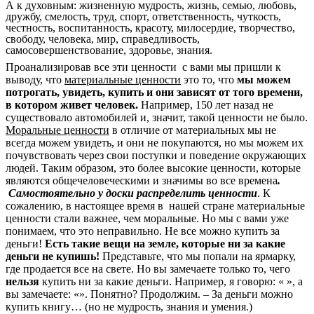
А к духовным: жизненную мудрость, жизнь, семью, любовь,
дружбу, смелость, труд, спорт, ответственность, чуткость,
честность, воспитанность, красоту, милосердие, творчество,
свободу, человека, мир, справедливость,
самосовершенствование, здоровье, знания.
Проанализировав все эти ценности с вами мы пришли к
выводу, что
материальные ценности
это то, что
мы можем
потрогать, увидеть, купить и они зависят от того времени,
в котором живет человек.
Например, 150 лет назад не
существовало автомобилей и, значит, такой ценности не было.
Моральные ценности
в отличие от материальных мы не
всегда можем увидеть, и они не покупаются, но мы можем их
почувствовать через свои поступки и поведение окружающих
людей. Таким образом, это более высокие ценности, которые
являются общечеловеческими и значимы во все времена
.
Самостоятельно у доски распределить ценности
. К
сожалению, в настоящее время в нашей стране материальные
ценности стали важнее, чем моральные. Но мы с вами уже
понимаем, что это неправильно. Не все можно купить за
деньги!
Есть такие вещи на земле, которые ни за какие
деньги не купишь!
Представьте, что мы попали на ярмарку,
где продается все на свете. Но вы замечаете только то, чего
нельзя
купить ни за какие деньги. Например, я говорю: « », а
вы замечаете: «». Понятно? Продолжим. – За деньги можно
купить книгу… (но не мудрость, знания и умения.)