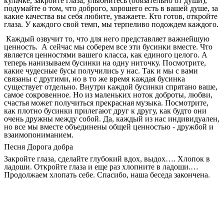
кулачке, закройте глаза, улыбнитесь (обязательно от души),
подумайте о том, что доброго, хорошего есть в вашей душе, за
какие качества вы себя любите, уважаете. Кто готов, откройте
глаза. У каждого свой темп, мы терпеливо подождем каждого.
Каждый озвучит то, что для него представляет важнейшую
ценность. А сейчас мы соберем все эти бусинки вместе. Что
является ценностями вашего класса, как единого целого. А
теперь нанизываем бусинки на одну ниточку. Посмотрите,
какие чудесные бусы получились у нас. Так и мы с вами
связаны с другими, но в то же время каждая бусинка
существует отдельно. Внутри каждой бусинки спрятано ваше,
самое сокровенное. Но из маленьких ноток доброты, любви,
счастья может получиться прекрасная музыка. Посмотрите,
как плотно бусинки прилегают друг к другу, как будто они
очень дружны между собой. Да, каждый из нас индивидуален,
но все мы вместе объединены общей ценностью - дружбой и
взаимопониманием.
Песня Дорога добра
Закройте глаза, сделайте глубокий вдох, выдох…. Хлопок в
ладоши. Откройте глаза и еще раз хлопните в ладоши.…
Продолжаем хлопать себе. Спасибо, наша беседа закончена.