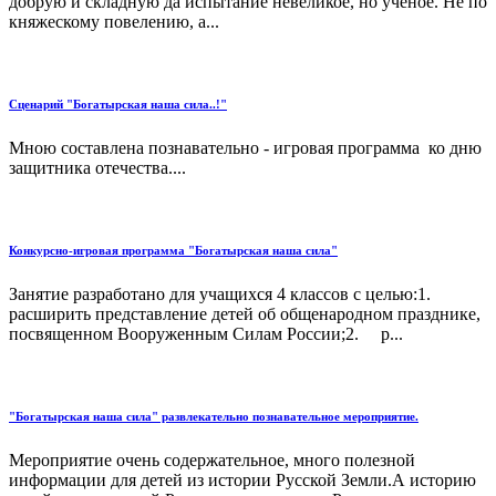
добрую и складную да испытание невеликое, но ученое. Не по
княжескому повелению, а...
Сценарий "Богатырская наша сила..!"
Мною составлена познавательно - игровая программа ко дню
защитника отечества....
Конкурсно-игровая программа "Богатырская наша сила"
Занятие разработано для учащихся 4 классов с целью:1.
расширить представление детей об общенародном празднике,
посвященном Вооруженным Силам России;2. р...
"Богатырская наша сила" развлекательно познавательное мероприятие.
Мероприятие очень содержательное, много полезной
информации для детей из истории Русской Земли.А историю