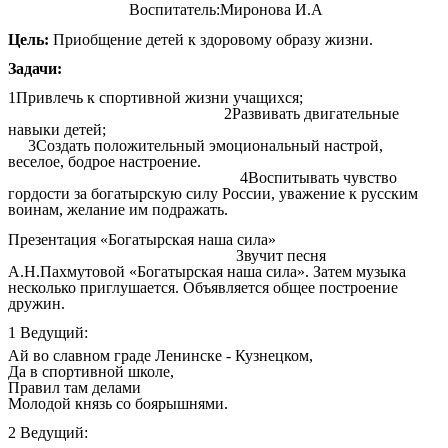
Воспитатель:Миронова И.А
Цель:
Приобщение детей к здоровому образу жизни.
Задачи:
1Привлечь к спортивной жизни учащихся;
2Развивать двигательные
навыки детей;
3Создать положительный эмоциональный настрой,
веселое, бодрое настроение.
4Воспитывать чувство
гордости за богатырскую силу России, уважение к русским
воинам, желание им подражать.
Презентация «Богатырская наша сила»
Звучит песня
А.Н.Пахмутовой «Богатырская наша сила». Затем музыка
несколько приглушается. Объявляется общее построение
дружин.
1 Ведущий:
Ай во славном граде Ленинске - Кузнецком,
Да в спортивной школе,
Правил там делами
Молодой князь со боярышнями.
2 Ведущий: