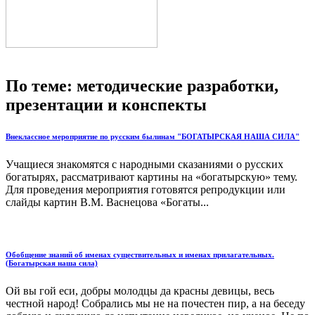
По теме: методические разработки,
презентации и конспекты
Внеклассное мероприятие по русским былинам "БОГАТЫРСКАЯ НАША СИЛА"
Учащиеся знакомятся с народ­ными сказаниями о русских
богатырях, рассматривают картины на «богатырскую» тему.
Для проведения мероприятия готовятся репро­дукции или
слайды картин В.М. Васнецова «Богаты...
Обобщение знаний об именах существительных и именах прилагательных.
(Богатырская наша сила)
Ой вы гой еси, добры молодцы да красны девицы, весь
честной народ! Собрались мы не на почестен пир, а на беседу