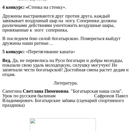
4 конкурс: «
Стенка на стенку».
Дружины выстраиваются друг против друга, каждый
завязывает воздушный шар на ногу. Соперники должны
различными действиями уничтожить воздушные шары,
привязанные к ноге соперника.
В последнем бою силой богатырскою. Помериться выйдут
дружины наши ратные…
5 конкурс:
«Перетягивание каната»
Вед.
Да, не перевелись на Руси богатыри и добры молодцы,
показали свою удаль молодецкую, силушку могучую! Не
запятнали чести богатырской! Достойная смена растет дедам и
отцам.
Литература.
Сапегина
Светлана Пименовна
. "Богатырская наша сила".
Урок по русским былинам
Сафронов Павел
Владимирович
.
Богатырские забавы (сценарий спортивного
праздника)