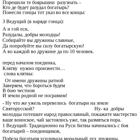
Порешили те боярышни разузнать –
Кто де будет разудал богатырь?
Понесли гонцы тот указ во все концы:
3 Ведущий (в наряде гонца):
А и гой еси,
Разудалы, добры молодцы!
Собирайте вы дружины славные,
Да попробуйте вы силу богатырскую!
А во каждой во дружине да по 10 человек.
перед началом поединка,
Клятву нужно произнести…
слова клятвы:
От имени дружины ратной
Заверяем, что бороться будем
В бою честном
И земли родной не посрамим!
- Ну что же ужель перевелись богатыри на земле
Святорусской? Ну- ка добры
молодцы потешьте народ православный, покажите мастерство
ваше воинское, чай застоялись уже, так размяться пора.
1 Ведущий: Традиционно на Руси битвы начинались с боя
богатырей – поединщиков,
Победа богатыря усиливала моральный дух дружины.