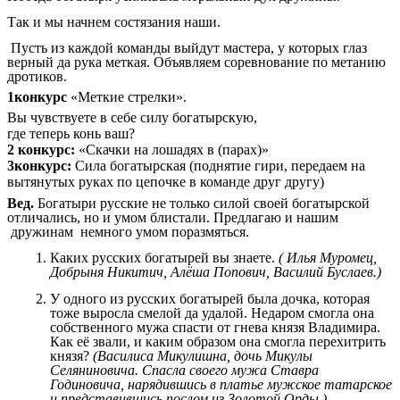
Так и мы начнем состязания наши.
Пусть из каждой команды выйдут мастера, у которых глаз
верный да рука меткая. Объявляем соревнование по метанию
дротиков.
1конкурс
«Меткие стрелки».
Вы чувствуете в себе силу богатырскую,
где теперь конь ваш?
2 конкурс:
«Скачки на лошадях в (парах)»
3конкурс:
Сила богатырская (поднятие гири, передаем на
вытянутых руках по цепочке в команде друг другу)
Вед.
Богатыри русские не только силой своей богатырской
отличались, но и умом блистали. Предлагаю и нашим
дружинам немного умом поразмяться.
Каких русских богатырей вы знаете.
( Илья Муромец,
Добрыня Никитич,
Алёша Попович, Василий Буслаев.)
У одного из русских богатырей была дочка, которая
тоже выросла смелой да удалой. Недаром смогла она
собственного мужа спасти от гнева князя Владимира.
Как её звали, и каким образом она смогла перехитрить
князя?
(Василиса Микулишна, дочь Микулы
Селяниновича. Спасла своего мужа Ставра
Годиновича, нарядившись в платье мужское татарское
и представившись послом из Золотой Орды.)