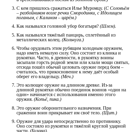
С кем пришлось сражаться Илье Муромцу. (
С Соловьём
– разбойником возле речки Смородинки, с Идолищем
поганым, с Калином – царём.)
Как назывался головной убор богатыря?
(Шлем).
Как назывался тяжёлый панцирь, сплетённый из
металлических колец.
(Кольчуга.)
Чтобы орудовать этим рубящим холодным оружием,
надо иметь немалую силу. Оно состоит из клинка и
рукоятки. Часто, в древности, в рукоятку воины
засыпали горсть родной земли или клали мощи святых,
отсюда пошёл обычай целовать оружие перед боем –
считалось, что прикосновение к нему даёт особый
оберег его владельцу.
(Меч.)
Это колющее оружие на длинном древке. Из-за
длинной рукоятки обычно поединок воинов «один на
один» начинается с использования именно этого
оружия.
(Копьё, пика.)
Это оружие оборонительного назначения. При
сражении воин прикрывает им своё тело.
(Щит.)
Оружие для удара непосредственно по противнику.
Оно состояло из рукоятки и тяжёлой круглой ударной
части.
(Булава).