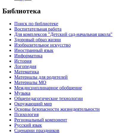
Библиотека
Поиск по библиотеке
Воспитательная работа
Для комплексов "Детский сад-начальная школа"
Здоровый образ жизни
Изобразительное искусство
Иностранный язык
Информатика
История
Логопедия
Математика
Материалы для родителей
Материалы МО
Междисциплинарное обобщение
Музыка
Общепедагогические технологии
Окружающий мир
Основы безопасности жизнедеятельности
Психология
Региональный компонент
Русский язык
Сценарии праздников