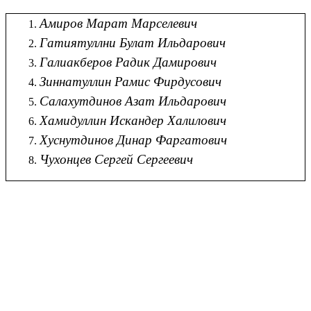
Амиров Марат Марселевич
Гатиятуллни Булат Ильдарович
Галиакберов Радик Дамирович
Зиннатуллин Рамис Фирдусович
Салахутдинов Азат Ильдарович
Хамидуллин Искандер Халилович
Хуснутдинов Динар Фаргатович
Чухонцев Сергей Сергеевич