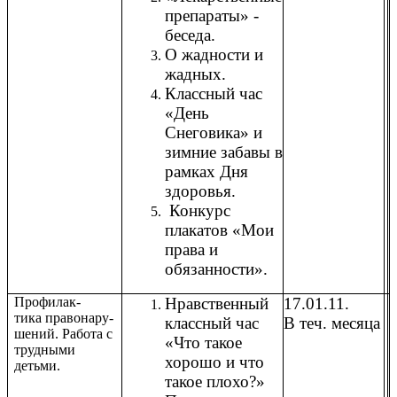
препараты» -
беседа.
О жадности и
жадных.
Классный час
«День
Снеговика» и
зимние забавы в
рамках Дня
здоровья.
Конкурс
плакатов «Мои
права и
обязанности».
Профилак-
Нравственный
17.01.11.
тика правонару-
классный час
В теч. месяца
шений. Работа с
«Что такое
трудными
хорошо и что
детьми.
такое плохо?»