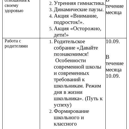
отношения к
Утренняя гимнастика.
своему
течение
Динамические паузы.
здоровью
месяца
Акция «Внимание,
подросток!».
Акция «Осторожно,
дети!»
Работа с
Родительское
10.09.
родителями
собрание «Давайте
познакомимся!
В
Особенности
течение
современной школы
месяца
и современных
10.09.
требований к
школьникам. Режим
дня в жизни
школьника». (Путь к
успеху)
Формирование
школьного и
классного