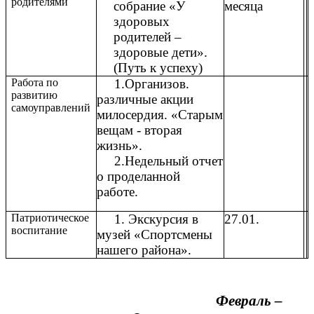
родителями
собрание «У
месяца
здоровых
родителей –
здоровые дети».
(Путь к успеху)
Работа по
1.Организов.
развитию
различные акции
самоуправлений
милосердия. «Старым
вещам - вторая
жизнь».
2.Недельный отчет
о проделанной
работе.
Патриотическое
1. Экскурсия в
27.01.
воспитание
музей «Спортсмены
нашего района».
Февраль –