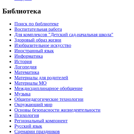
Библиотека
Поиск по библиотеке
Воспитательная работа
Для комплексов "Детский сад-начальная школа"
Здоровый образ жизни
Изобразительное искусство
Иностранный язык
Информатика
История
Логопедия
Математика
Материалы для родителей
Материалы МО
Междисциплинарное обобщение
Музыка
Общепедагогические технологии
Окружающий мир
Основы безопасности жизнедеятельности
Психология
Региональный компонент
Русский язык
Сценарии праздников