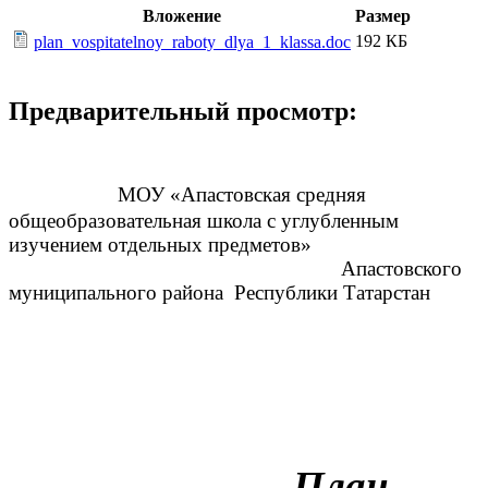
Вложение
Размер
192 КБ
plan_vospitatelnoy_raboty_dlya_1_klassa.doc
Предварительный просмотр:
МОУ «Апастовская средняя
общеобразовательная школа с углубленным
изучением отдельных предметов»
Апастовского
муниципального района Республики Татарстан
План