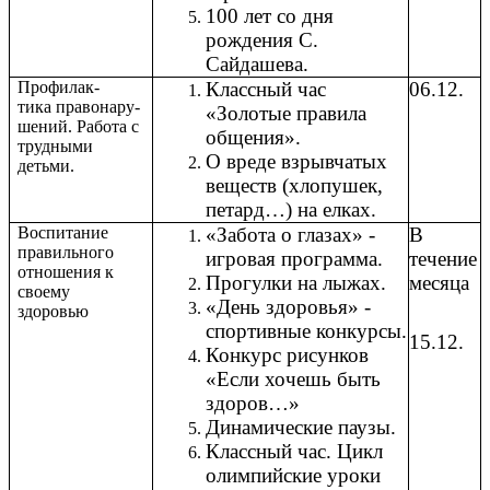
100 лет со дня
рождения С.
Сайдашева.
Профилак-
Классный час
06.12.
тика правонару-
«Золотые правила
шений. Работа с
общения».
трудными
О вреде взрывчатых
детьми.
веществ (хлопушек,
петард…) на елках.
Воспитание
«Забота о глазах» -
В
правильного
игровая программа.
течение
отношения к
Прогулки на лыжах.
месяца
своему
«День здоровья» -
здоровью
спортивные конкурсы.
15.12.
Конкурс рисунков
«Если хочешь быть
здоров…»
Динамические паузы.
Классный час. Цикл
олимпийские уроки