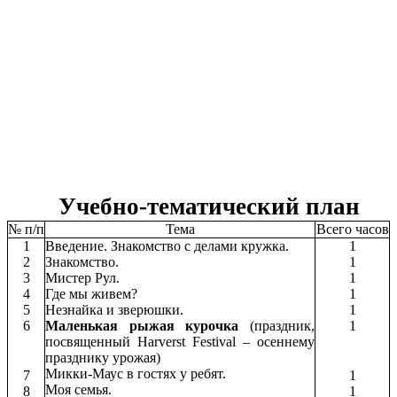
Учебно-тематический план
№ п/п
Тема
Всего часов
1
Введение. Знакомство с делами кружка.
1
2
Знакомство.
1
3
Мистер Рул.
1
4
Где мы живем?
1
5
Незнайка и зверюшки.
1
6
Маленькая рыжая курочка
(праздник,
1
посвященный Harverst Festival – осеннему
празднику урожая)
Микки-Маус в гостях у ребят.
7
1
Моя семья.
8
1