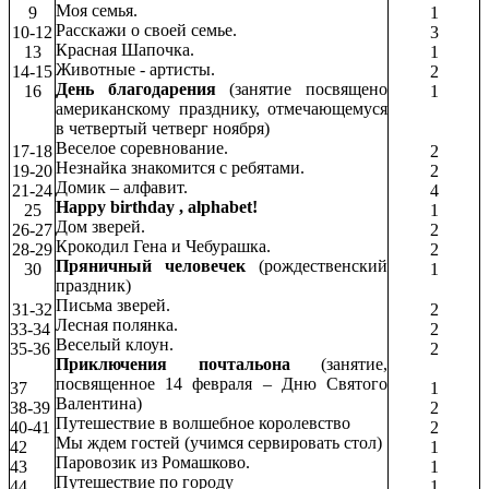
Моя семья.
9
1
Расскажи о своей семье.
10-12
3
Красная Шапочка.
13
1
Животные - артисты.
14-15
2
День благодарения
(занятие посвящено
16
1
американскому празднику, отмечающемуся
в четвертый четверг ноября)
Веселое соревнование.
17-18
2
Незнайка знакомится с ребятами.
19-20
2
Домик – алфавит.
21-24
4
Happy birthday , alphabet!
25
1
Дом зверей.
26-27
2
Крокодил Гена и Чебурашка.
28-29
2
Пряничный человечек
(рождественский
30
1
праздник)
Письма зверей.
31-32
2
Лесная полянка.
33-34
2
Веселый клоун.
35-36
2
Приключения почтальона
(занятие,
посвященное 14 февраля – Дню Святого
37
1
Валентина)
38-39
2
Путешествие в волшебное королевство
40-41
2
Мы ждем гостей (учимся сервировать стол)
42
1
Паровозик из Ромашково.
43
1
Путешествие по городу
44
1