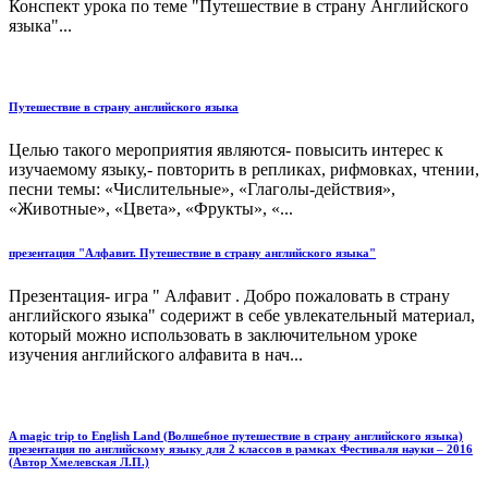
Конспект урока по теме "Путешествие в страну Английского
языка"...
Путешествие в страну английского языка
Целью такого мероприятия являются- повысить интерес к
изучаемому языку,- повторить в репликах, рифмовках, чтении,
песни темы: «Числительные», «Глаголы-действия»,
«Животные», «Цвета», «Фрукты», «...
презентация "Алфавит. Путешествие в страну английского языка"
Презентация- игра " Алфавит . Добро пожаловать в страну
английского языка" содерижт в себе увлекательный материал,
который можно использовать в заключительном уроке
изучения английского алфавита в нач...
A magic trip to English Land (Волшебное путешествие в страну английского языка)
презентация по английскому языку для 2 классов в рамках Фестиваля науки – 2016
(Автор Хмелевская Л.П.)