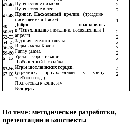
Путешествие по морю
45-46
2
Путешествие в лес
2
Привет, Пасхальный кролик!
(праздник,
47-48
посвященный Пасхе)
1
Добро пожаловать
49
в
Чепухляндию
(праздник, посвященный 1
50-51
2
апреля)
52-53
2
Задания веселого клоуна.
54-55
2
Игры куклы Хэлен.
56-58
3
Funny games.
59-60
2
Уроки – соревнования.
61-62
2
Любопытный Незнайка.
Игры шотландских горцев.
63-66
4
(утренник, приуроченный к концу
67-68
2
учебного года)
Подготовка к концерту.
Концерт.
По теме: методические разработки,
презентации и конспекты