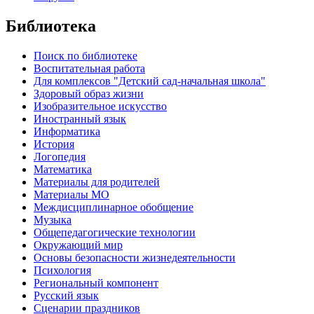
Библиотека
Поиск по библиотеке
Воспитательная работа
Для комплексов "Детский сад-начальная школа"
Здоровый образ жизни
Изобразительное искусство
Иностранный язык
Информатика
История
Логопедия
Математика
Материалы для родителей
Материалы МО
Междисциплинарное обобщение
Музыка
Общепедагогические технологии
Окружающий мир
Основы безопасности жизнедеятельности
Психология
Региональный компонент
Русский язык
Сценарии праздников