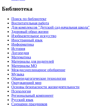
Библиотека
Поиск по библиотеке
Воспитательная работа
Для комплексов "Детский сад-начальная школа"
Здоровый образ жизни
Изобразительное искусство
Иностранный язык
Информатика
История
Логопедия
Математика
Материалы для родителей
Материалы МО
Междисциплинарное обобщение
Музыка
Общепедагогические технологии
Окружающий мир
Основы безопасности жизнедеятельности
Психология
Региональный компонент
Русский язык
Сценарии праздников