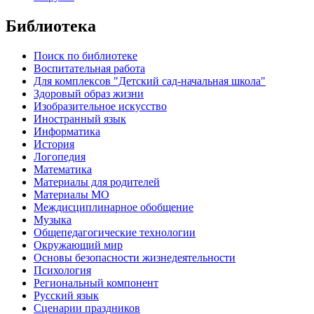
Библиотека
Поиск по библиотеке
Воспитательная работа
Для комплексов "Детский сад-начальная школа"
Здоровый образ жизни
Изобразительное искусство
Иностранный язык
Информатика
История
Логопедия
Математика
Материалы для родителей
Материалы МО
Междисциплинарное обобщение
Музыка
Общепедагогические технологии
Окружающий мир
Основы безопасности жизнедеятельности
Психология
Региональный компонент
Русский язык
Сценарии праздников