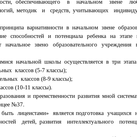
ости, обеспечивающего в начальном звене люб
гий, методик и средств, учитывающих индивидуа
инципа вариативности в начальном звене образов
 способностей и потенциала ребенка на этапе н
ет начальное звено образовательного учреждени
я начальной школы осуществляется в три этапа (
ых классов (5-7 классы);
ьных классов (8-9 классы);
сов (10-11 классы).
вания и преемственности развития мной системат
Лицее №37.
ть лицеистами» является подготовка учащихся н
остей детей, развития интеллектуального поте