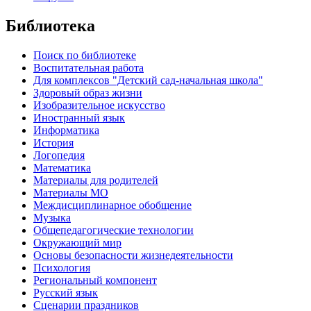
Библиотека
Поиск по библиотеке
Воспитательная работа
Для комплексов "Детский сад-начальная школа"
Здоровый образ жизни
Изобразительное искусство
Иностранный язык
Информатика
История
Логопедия
Математика
Материалы для родителей
Материалы МО
Междисциплинарное обобщение
Музыка
Общепедагогические технологии
Окружающий мир
Основы безопасности жизнедеятельности
Психология
Региональный компонент
Русский язык
Сценарии праздников