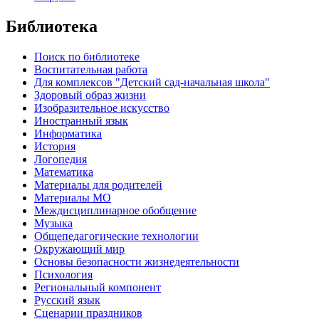
Библиотека
Поиск по библиотеке
Воспитательная работа
Для комплексов "Детский сад-начальная школа"
Здоровый образ жизни
Изобразительное искусство
Иностранный язык
Информатика
История
Логопедия
Математика
Материалы для родителей
Материалы МО
Междисциплинарное обобщение
Музыка
Общепедагогические технологии
Окружающий мир
Основы безопасности жизнедеятельности
Психология
Региональный компонент
Русский язык
Сценарии праздников