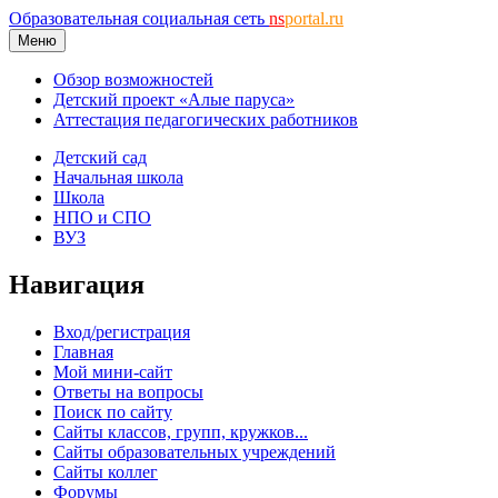
Образовательная социальная сеть
ns
portal.ru
Меню
Обзор возможностей
Детский проект «Алые паруса»
Аттестация педагогических работников
Детский сад
Начальная школа
Школа
НПО и СПО
ВУЗ
Навигация
Вход/регистрация
Главная
Мой мини-сайт
Ответы на вопросы
Поиск по сайту
Сайты классов, групп, кружков...
Сайты образовательных учреждений
Сайты коллег
Форумы