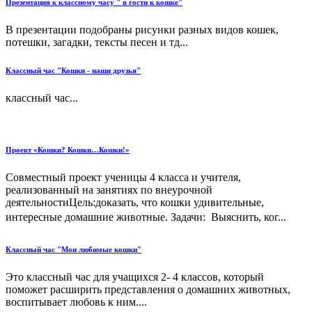
Презентация к классному часу " в гости к кошке"
В презентации подобраны рисунки разных видов кошек,
потешки, загадки, тексты песен и тд...
Классный час "Кошки - наши друзья"
классный час...
Проект «Кошки? Кошки…Кошки!»
Совместный проект ученицы 4 класса и учителя,
реализованный на занятиях по внеурочной
деятельностиЦель:доказать, что кошки удивительные,
интересные домашние животные. Задачи: Выяснить, ког...
Классный час "Мои любимые кошки"
Это классный час для учащихся 2- 4 классов, который
поможет расширить представления о домашних животных,
воспитывает любовь к ним....