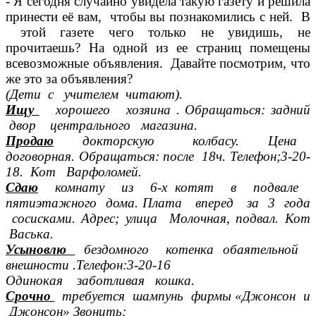
- Я сегодня случайно увидела такую газету и решила
принести её вам, чтобы вы познакомились с ней. В
этой газете чего только не увидишь, не
прочитаешь? На одной из ее страниц помещены
всевозможные объявления. Давайте посмотрим, что
же это за объявления?
(Дети с учителем читают).
Ищу
хорошего хозяина . Обращаться: задний
двор центрального магазина.
Продаю
докторскую колбасу. Цена
договорная. Обращаться: после 18ч. Телефон;3-20-
18. Кот Варфоломей.
Сдаю
комнату из 6-х котят в подвале
пятиэтажного дома. Плата вперед за 3 года
сосисками. Адрес; улица Молочная, подвал. Кот
Васька.
Усыновлю
бездомного котенка обаятельной
внешности .Телефон:3-20-16
Одинокая заботливая кошка.
Срочно
требуется шампунь фирмы «Джонсон и
Джонсон» Звонить: