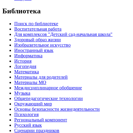
Библиотека
Поиск по библиотеке
Воспитательная работа
Для комплексов "Детский сад-начальная школа"
Здоровый образ жизни
Изобразительное искусство
Иностранный язык
Информатика
История
Логопедия
Математика
Материалы для родителей
Материалы МО
Междисциплинарное обобщение
Музыка
Общепедагогические технологии
Окружающий мир
Основы безопасности жизнедеятельности
Психология
Региональный компонент
Русский язык
Сценарии праздников