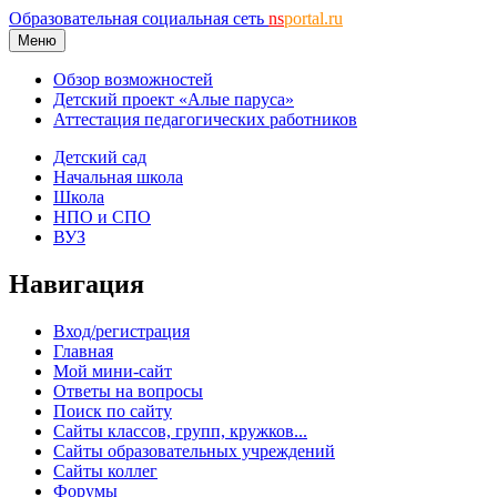
Образовательная социальная сеть
ns
portal.ru
Меню
Обзор возможностей
Детский проект «Алые паруса»
Аттестация педагогических работников
Детский сад
Начальная школа
Школа
НПО и СПО
ВУЗ
Навигация
Вход/регистрация
Главная
Мой мини-сайт
Ответы на вопросы
Поиск по сайту
Сайты классов, групп, кружков...
Сайты образовательных учреждений
Сайты коллег
Форумы