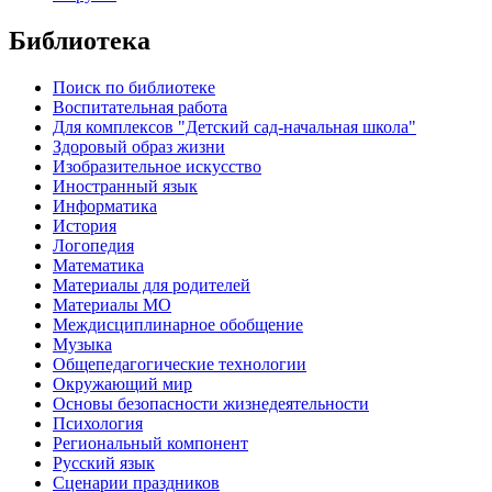
Библиотека
Поиск по библиотеке
Воспитательная работа
Для комплексов "Детский сад-начальная школа"
Здоровый образ жизни
Изобразительное искусство
Иностранный язык
Информатика
История
Логопедия
Математика
Материалы для родителей
Материалы МО
Междисциплинарное обобщение
Музыка
Общепедагогические технологии
Окружающий мир
Основы безопасности жизнедеятельности
Психология
Региональный компонент
Русский язык
Сценарии праздников