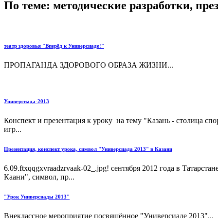
По теме: методические разработки, пр
театр здоровья "Вперёд к Универсиаде!"
ПРОПАГАНДА ЗДОРОВОГО ОБРАЗА ЖИЗНИ...
Универсиада-2013
Конспект и презентация к уроку на тему "Казань - столица сп
игр...
Презентация, конспект урока, символ "Универсиада 2013" в Казани
6.09.ftxqqgxvraadzrvaak-02_.jpg! сентября 2012 года в Татарс
Каани", символ, пр...
"Урок Универсиады 2013"
Внеклассное мероприятие посвящённое "Универсиаде 2013"...